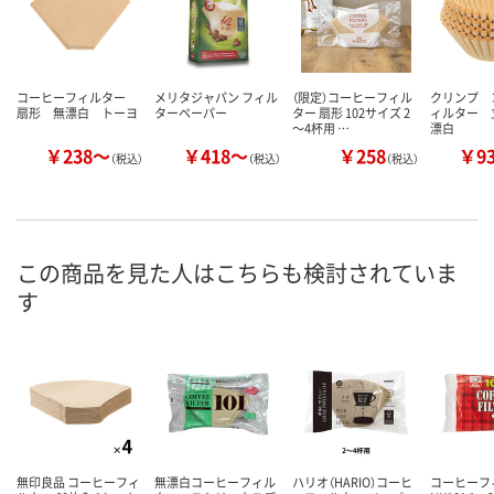
コーヒーフィルター
メリタジャパン フィル
（限定）コーヒーフィル
クリンプ 
扇形 無漂白 トーヨ
ターペーパー
ター 扇形 102サイズ 2
ィルター 
～4杯用 …
漂白
￥238～
￥418～
￥258
￥9
（税込）
（税込）
（税込）
この商品を見た人はこちらも検討されていま
す
無印良品 コーヒーフィ
無漂白コーヒーフィル
ハリオ（HARIO）コーヒ
コーヒーフ