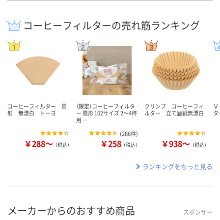
コーヒーフィルターの売れ筋ランキング
コーヒーフィルター 扇
（限定）コーヒーフィルタ
クリンプ コーヒーフィ
Ｖ
形 無漂白 トーヨ
ー 扇形 102サイズ 2～4杯
ルター 立て濾紙無漂白
タ
用 …
(
286件
)
￥288～
￥258
￥938～
（税込）
（税込）
（税込）
ランキングをもっと見る
メーカーからのおすすめ商品
スポンサー