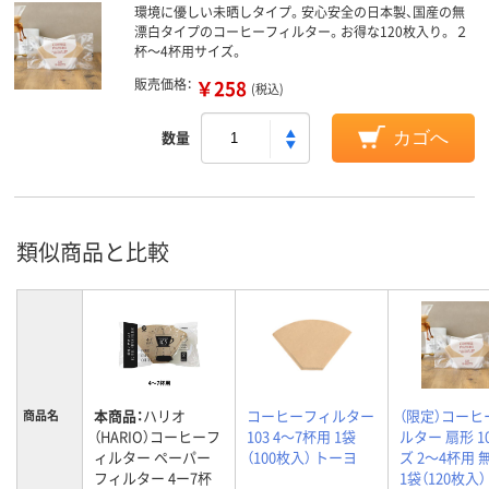
環境に優しい未晒しタイプ。安心安全の日本製、国産の無
漂白タイプのコーヒーフィルター。お得な120枚入り。 ２
杯～4杯用サイズ。
販売価格：
￥258
(税込)
数量
カゴへ
類似商品と比較
本商品：
ハリオ
コーヒーフィルター
（限定）コーヒ
商品名
（HARIO）コーヒーフ
103 4～7杯用 1袋
ルター 扇形 1
ィルター ペーパー
（100枚入） トーヨ
ズ 2～4杯用 
フィルター 4ー7杯
1袋（120枚入）