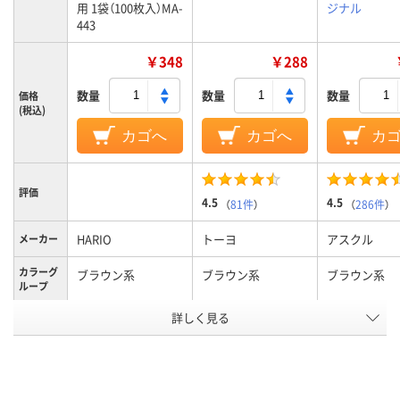
用 1袋（100枚入）MA-
ジナル
443
￥348
￥288
数量
数量
数量
価格
(税込)
カゴへ
カゴへ
カ
評価
4.5
4.5
（
81件
）
（
286件
）
HARIO
トーヨ
アスクル
メーカー
カラーグ
ブラウン系
ブラウン系
ブラウン系
ループ
アスクル
詳しく見る
商品環境
20
スコア