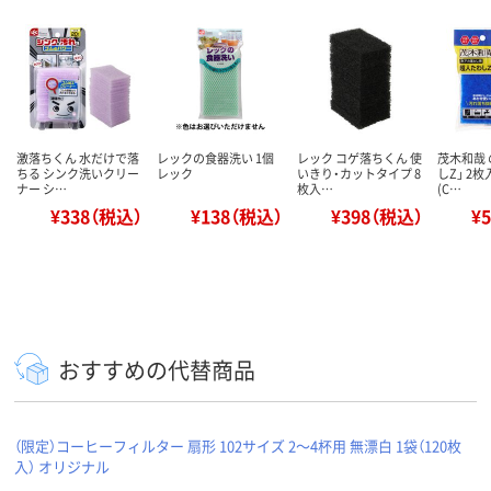
激落ちくん 水だけで落
レックの食器洗い 1個
レック コゲ落ちくん 使
茂木和哉 
ちる シンク洗いクリー
レック
いきり・カットタイプ 8
しZ」 2
ナー シ…
枚入…
(C…
¥338（税込）
¥138（税込）
¥398（税込）
¥
おすすめの代替商品
（限定）コーヒーフィルター 扇形 102サイズ 2～4杯用 無漂白 1袋（120枚
入） オリジナル