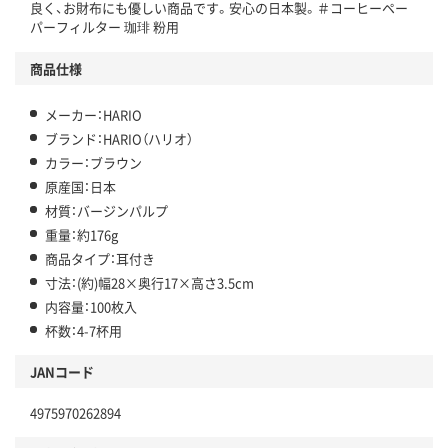
良く、お財布にも優しい商品です。安心の日本製。＃コーヒーペー
パーフィルター 珈琲 粉用
商品仕様
メーカー：HARIO
ブランド：HARIO（ハリオ）
カラー：ブラウン
原産国：日本
材質：バージンパルプ
重量：約176g
商品タイプ：耳付き
寸法：(約)幅28×奥行17×高さ3.5cm
内容量：100枚入
杯数：4-7杯用
JANコード
4975970262894