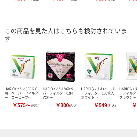
この商品を見た人はこちらも検討されていま
す
HARIO（ハリオ）Ｖ６０
HARIO ハリオ V60ペー
HARIO（ハリオ）ペーパ
HARIO（
用 ペーパーフィルタ
パーフィルター02M
ーフィルター 100枚入
ーフィルター
ー コーヒーフ…
VCF-…
ホワイト…
ブラウン…
￥575～
￥300
￥549
￥
（税込）
（税込）
（税込）