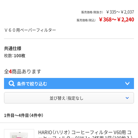
￥335～￥2,037
販売価格（税抜き）
￥368
～
￥2,240
販売価格（税込）
Ｖ６０用ペーパーフィルター
共通仕様
枚数
100枚
全
4
商品あります
条件で絞り込む
並び替え：指定なし
1件目～4件目（4件中）
HARIO（ハリオ） コーヒーフィルター V60用 コ
ーヒーフィルター01W 1～2杯用 1袋（100枚入）