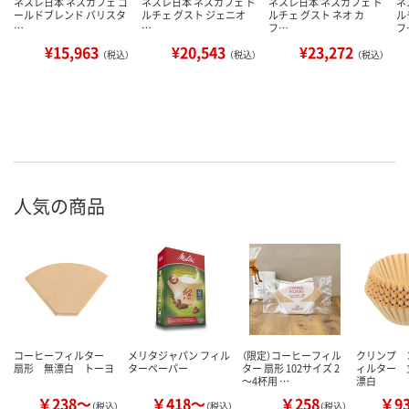
ネスレ日本 ネスカフェ ゴ
ネスレ日本 ネスカフェ ド
ネスレ日本 ネスカフェ ド
ネ
ールドブレンド バリスタ
ルチェ グスト ジェニオ
ルチェ グスト ネオ カ
ル
…
…
フ…
フ
¥15,963
¥20,543
¥23,272
（税込）
（税込）
（税込）
人気の商品
コーヒーフィルター
メリタジャパン フィル
（限定）コーヒーフィル
クリンプ 
扇形 無漂白 トーヨ
ターペーパー
ター 扇形 102サイズ 2
ィルター 
～4杯用 …
漂白
￥238～
￥418～
￥258
￥9
（税込）
（税込）
（税込）