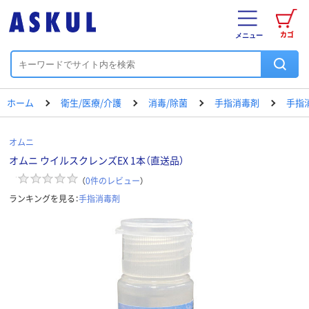
カゴ
メニュー
ホーム
衛生/医療/介護
消毒/除菌
手指消毒剤
手指
オムニ
オムニ ウイルスクレンズEX 1本（直送品）
（
0
件のレビュー
）
ランキングを見る：
手指消毒剤