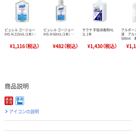
ピュレル ゴージョー
ピュレル ゴージョー
サラヤ 手指消毒剤HL
アルボー
IHS-N 215ｍL（1本）…
IHS-N 60ｍL（1本） …
1L 1本
液 ア
500ml 
¥1,116（税込）
¥482（税込）
¥1,430（税込）
¥1,
商品説明
アイコンの説明