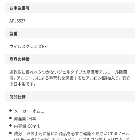
お申込番号
APJ5527
型番
ウイルスクレンズEX
商品の特徴
速乾性に優れベタつかないジェルタイプの高濃度アルコール除菌
液。アルコールによる手荒れを保護するヒアルロン酸Na入り。安心
の日本製です。
商品仕様
メーカー：オムニ
原産国：日本
内容量：50ｍｌ
成分 ※お手元に届いた商品を必ずご確認ください：エタノール
(76.9vo～81.4vo%)、アラントイン、ヒアルロン酸ナトリウム、ア