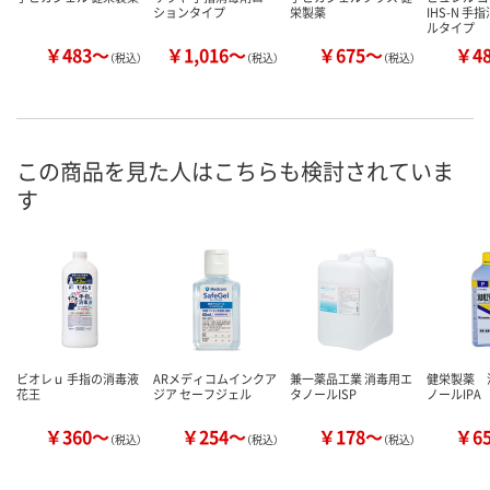
ションタイプ
栄製薬
IHS-N 手
ルタイプ
￥483～
￥1,016～
￥675～
￥4
（税込）
（税込）
（税込）
この商品を見た人はこちらも検討されていま
す
ビオレｕ 手指の消毒液
ARメディコムインクア
兼一薬品工業 消毒用エ
健栄製薬 
花王
ジア セーフジェル
タノールISP
ノールIPA
￥360～
￥254～
￥178～
￥6
（税込）
（税込）
（税込）