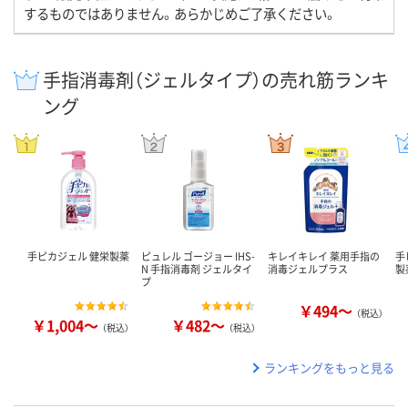
するものではありません。あらかじめご了承ください。
手指消毒剤（ジェルタイプ）の売れ筋ランキ
ング
手ピカジェル 健栄製薬
ピュレル ゴージョー IHS-
キレイキレイ 薬用手指の
手
N 手指消毒剤 ジェルタイ
消毒ジェルプラス
製
プ
￥494～
（税込）
￥1,004～
￥482～
（税込）
（税込）
ランキングをもっと見る