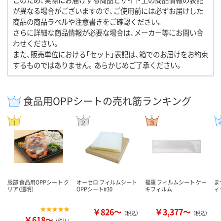
が異なる場合がございますので、ご使用前には必ずお届けした
商品の商品ラベルや注意書きをご確認ください。
さらに詳細な商品情報が必要な場合は、メーカー等にお問い合
わせください。
また、販売単位における「セット」表記は、箱でのお届けをお約束
するものではありません。あらかじめご了承ください。
食品用OPPシートの売れ筋ランキング
服部 食品用OPPシート ク
オーセロ フィルムシート
福重 フィルムシート ケー
ま
リア（透明）
OPPシート#30
キフィルム
ィ
￥826～
￥3,377～
（税込）
（税込）
￥618～
（税込）