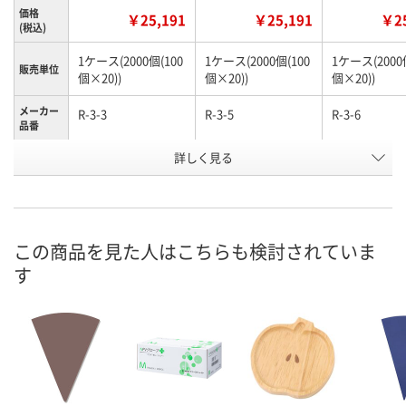
価格
￥25,191
￥25,191
￥25
(税込)
1ケース(2000個(100
1ケース(2000個(100
1ケース(2000
販売単位
個×20))
個×20))
個×20))
メーカー
R-3-3
R-3-5
R-3-6
品番
お申込番
詳しく見る
APN2739
APN2741
APN2742
号
直送品
直送品
直送品
在庫
8月27日（木）まで
8月27日（木）
お届け日
この商品を見た人はこちらも検討されていま
す
数量
数量
お取り扱い終了しま
した
カゴへ
カ