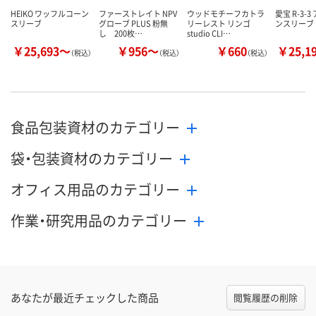
HEIKO ワッフルコーン
ファーストレイト NPV
ウッドモチーフカトラ
愛宝 R-3-
スリーブ
グローブ PLUS 粉無
リーレスト リンゴ
ンスリーブ
し 200枚…
studio CLI…
￥25,693～
￥956～
￥660
￥25,1
（税込）
（税込）
（税込）
食品包装資材のカテゴリー
袋・包装資材のカテゴリー
オフィス用品のカテゴリー
作業・研究用品のカテゴリー
あなたが最近チェックした商品
閲覧履歴の削除