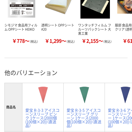
シモジマ 食品用フィル
透明シート OPPシート
ワンタッチフィルム フ
服部 食品用
ム OPPシート HEIKO
#20
ルーツパックシート 大
クリア（透明
黒工業
￥778～
￥1,299～
￥2,155～
￥6
（税込）
（税込）
（税込）
他のバリエーション
商品名
愛宝 R-3-3 アイスコ
愛宝 R-3-5 アイスコ
愛宝 R-3-6 
ーンスリーブ ピン
ーンスリーブ グリ
ーンスリーブ
ク 1ケース(2000個
ーン 1ケース(2000
ー 1ケース(20
(100個×20))（直送
個(100個×20))（直送
(100個×20))
品）
品）
品）