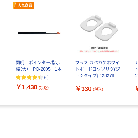
人気商品
開明 ポインター/指示
プラス カベカケホワイ
テ
棒（大） PO-2005 1本
トボードヨウツリグ(ジ
ト
ュシタイプ) 428278 1
1
(
6
)
セット（2個）
￥1,430
￥330
（税込）
（税込）