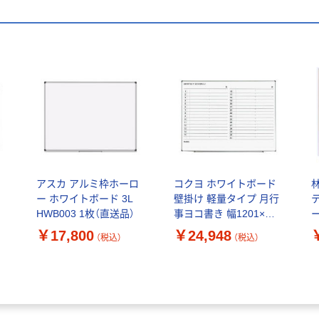
ロ
アスカ アルミ枠ホーロ
コクヨ ホワイトボード
ー ホワイトボード 3L
壁掛け 軽量タイプ 月行
HWB003 1枚（直送品）
事ヨコ書き 幅1201×高
さ906mm FB-SL34MW
4
￥17,800
￥24,948
（税込）
（税込）
1枚
ュ