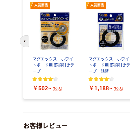
人気商品
人気商品
前のスライドへ
マグエックス ホワイ
マグエックス ホワイ
トボード用 罫線引きテ
トボード用 罫線引き
ープ
ープ 詰替
￥502~
￥1,188~
（税込）
（税込）
お客様レビュー