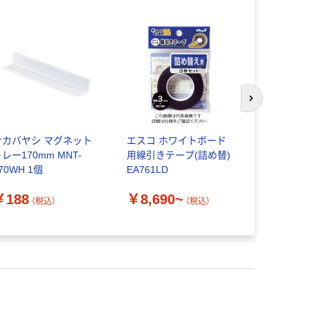
次のスライド
ナカバヤシ マグネット
エスコ ホワイトボード
コモライフ
レー170mm MNT-
用線引きテープ(詰め替)
る指さし棒 3
70WH 1個
EA761LD
入
￥188
￥8,690~
￥998
（税込）
（税込）
（