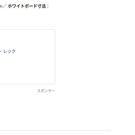
m
／
ホワイトボード寸法
 レック
スポンサー