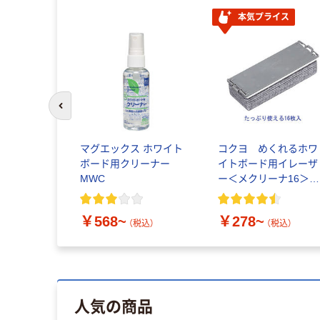
本気プライス
前のスライドへ
マグエックス ホワイト
コクヨ めくれるホワ
ボード用クリーナー
イトボード用イレーザ
MWC
ー＜メクリーナ16＞本
体／詰替
￥568~
￥278~
（税込）
（税込）
人気の商品