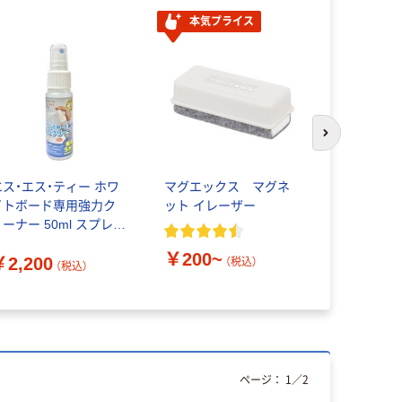
本気プライス
オリジ
次のスライド
エス・エス・ティー ホワ
マグエックス マグネ
アスクル 
イトボード専用強力ク
ット イレーザー
ドマーカー
リーナー 50ml スプレー
い切りタイ
イプ WCL50 1本（直
ル
￥200~
￥2,200
送品）
（税込）
（税込）
￥39~
（
ページ：
1
／
2