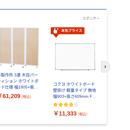
スポンサー
本気プライス
次のスライド
林製作所 3連 木目パー
コクヨ ホ
ティション ホワイトボ
壁掛け 軽
コクヨ ホワイトボード
ード仕様 幅1805×奥行
幅606X高さ
壁掛け 軽量タイプ 無地
00×高さ1600mm ナチ
SL152W 1
￥61,209
￥8,008
幅903×高さ609mm FB-
（税込）
ラル 木目 YS-F01 1
SL23W 1枚
台（直送品）
￥11,333
（税込）