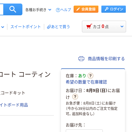
ヘルプ
各種お手続き
0
スイートポイント
あとで買う
カゴ
点
商品情報を印刷する
コート コーティン
在庫：
あり
希望の数量で在庫確認
お届け日：
8月9日（日）
にお届
生コードキット
け
お急ぎ便：8月8日（土）にお届け
イトボード用品
（今から39分以内のご注文で指定
可。追加料金なし）
お届け先：