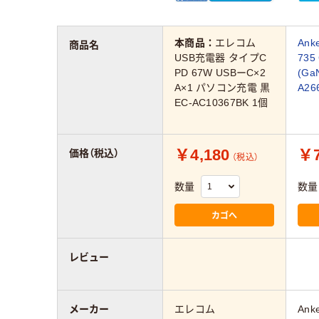
本商品：
エレコム
An
商品名
USB充電器 タイプC
735
PD 67W USBーC×2
(Ga
A×1 パソコン充電 黒
A26
EC-AC10367BK 1個
￥4,180
￥7
価格（税込）
（税込）
数量
数量
カゴへ
レビュー
メーカー
エレコム
Ank