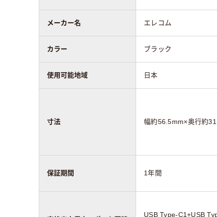
メーカー名
エレコム
カラー
ブラック
使用可能地域
日本
寸法
幅約56.5mm×奥行約31
保証期間
1年間
USB Type-C1+USB