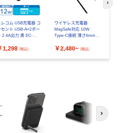
次のスライド
エレコム USB充電器 コ
ワイヤレス充電器
USB充電器 
セント USB-A×2ポー
MagSafe対応 10W
計60W 電
 2.4A出力 黒 EC-
Type-C接続 薄さ6mm
1.5m エレ
C3912BK 1個
LC-A1S AUKEY
￥1,298
￥2,480~
￥3,280
（税込）
（税込）
次へ