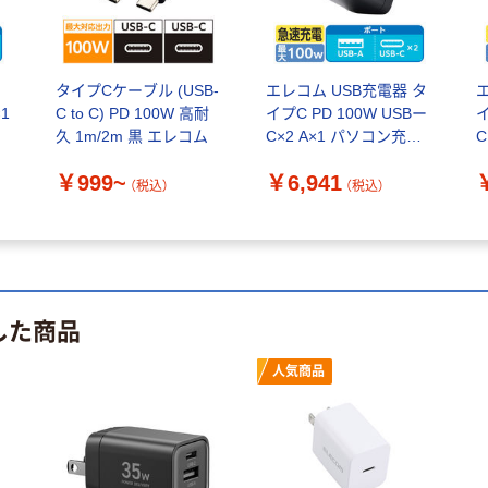
タイプCケーブル (USB-
エレコム USB充電器 タ
×1
C to C) PD 100W 高耐
イプC PD 100W USBー
イ
ク
久 1m/2m 黒 エレコム
C×2 A×1 パソコン充電
コム
黒 EC-AC104100BK 1個
ッ
￥999~
￥6,941
（税込）
（税込）
した商品
人気商品