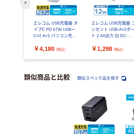
前のスライドへ
エレコム USB充電器 タ
エレコム USB充電器 
イプC PD 67W USBー
ンセント USB-A×2ポ
C×2 A×1 パソコン充電
ト 2.4A出力 白 EC-
白 EC-AC10367WH 1個
AC3912WH 1個
￥4,180
￥1,298
（税込）
（税込）
類似商品と比較
類似スペック品を探す