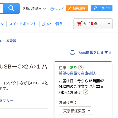
ヘルプ
各種お手続き
0
スイートポイント
あとで買う
カゴ
点
USB充電器
商品情報を印刷する
SBーC×2 A×1 パ
在庫：
あり
希望の数量で在庫確認
お届け日：今から
15時間47
!コンパクトながらUSBーAと
分以内
のご注文で、
7月22日
器です。
（水）
にお届け
セサリー
お届け先：