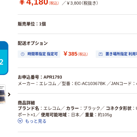
￥4,180
／￥3,800（税抜き）
（税込）
販売単位：1個
配送オプション
￥385
時間帯指定 指定可
置き場所指定 利用
（税込）
お申込番号：APR1793
メーカー：エレコム
／型番：EC-AC10367BK
／JANコード：45
商品詳細
ブランド名
エレコム
／
カラー
ブラック
／
コネクタ形状
ポート×1
／
使用可能地域
日本
／
重量
約105g
もっと見る