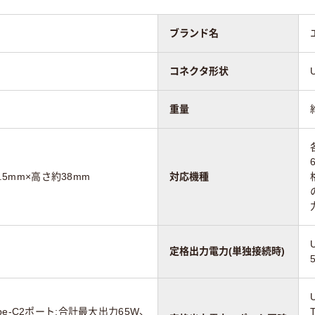
ブランド名
コネクタ形状
重量
.5mm×高さ約38mm
対応機種
定格出力電力(単独接続時)
 Type-C2ポート:合計最大出力65W、