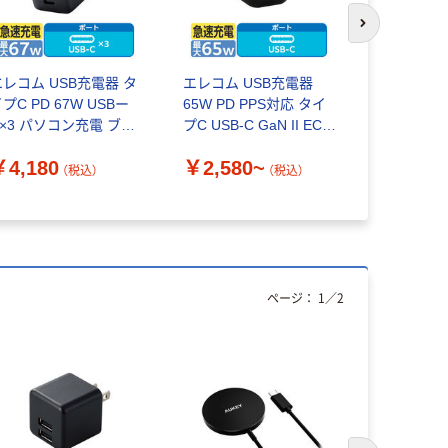
次のスライド
エレコム USB充電器 タ
エレコム USB充電器
USB 充電器
プC PD 67W USBー
65W PD PPS対応 タイ
PPS対応 
C×3 パソコン充電 ブラ
プC USB-C GaN II EC-
AdjustCh
ク EC-AC11267BK 1
AC12465
AC12770
￥4,180
￥2,580~
￥3,980
個
ム
（税込）
（税込）
ページ：
1
／
2