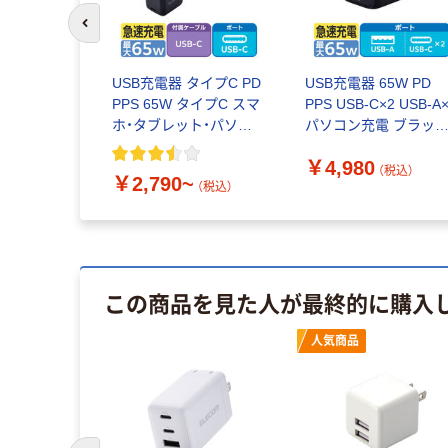
前のスライドへ
USB充電器 タイプC PD
USB充電器 65W PD
PPS 65W タイプC スマ
PPS USB-C×2 USB-A
ホ・タブレット・パソコ
パソコン充電 ブラッ
ン充電 エレコム
EC-AC4465BK エレ
￥4,980
1個
（税込）
￥2,790~
（税込）
この商品を見た人が最終的に購入
人気商品