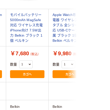
n
モバイルバッテリー
Apple Watch専用 充
USB充電器
5000mAh MagSafe
電器 ワイヤレス ポー
USB-C×
対応 ワイヤレス充電
タブル 全シリーズ対
ケーブル付
iPhone向け 7.5W出
応 USB-Cケーブル付
ソコン充電
力 Belkin ブラック 1
属 ブラック 1個
AC876
個 ベルキン
Belkin ベルキン
1個
￥7,680
￥9,980
￥3,9
（税込）
（税込）
数量
数量
数量
カゴへ
カゴへ
3.5
Belkin
Belkin
エレコム