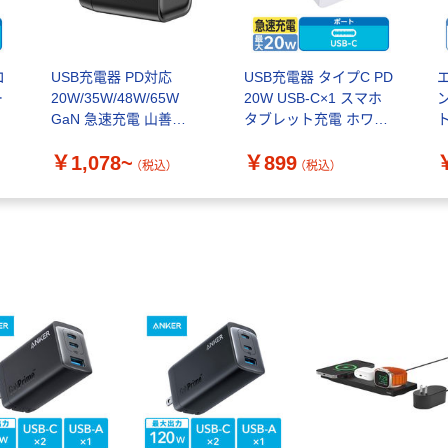
コ
USB充電器 PD対応
USB充電器 タイプC PD
ー
20W/35W/48W/65W
20W USB-C×1 スマホ
ン
GaN 急速充電 山善
タブレット充電 ホワイ
ト
(YAMAZEN)
ト ECーAC6820WH エ
A
￥1,078~
￥899
レコム 1個
（税込）
（税込）