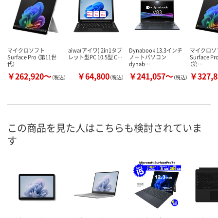
マイクロソフト
aiwa(アイワ) 2in1タブ
Dynabook 13.3インチ
マイクロソ
Surface Pro （第11世
レット型PC 10.5型 C…
ノートパソコン
Surface Pr
代）
dynab…
（第…
￥262,920～
￥64,800
￥241,057～
￥327,
（税込）
（税込）
（税込）
この商品を見た人はこちらも検討されていま
す