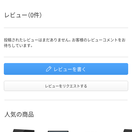
カラーグル
シルバー系
シルバー系
ープ
レビュー（0件）
1年間
1年間
保証期間
ストレージ
256GB
256GB
容量
投稿されたレビューはまだありません。お客様のレビューコメントをお
待ちしています。
レビューを書く
レビューをリクエストする
人気の商品