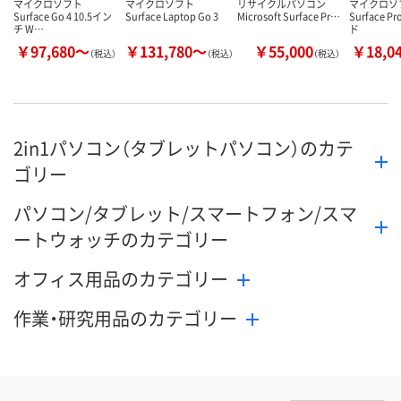
マイクロソフト
マイクロソフト
リサイクルパソコン
マイクロソ
Surface Go 4 10.5イン
Surface Laptop Go 3
Microsoft Surface Pr…
Surface 
チ W…
ド
￥97,680～
￥131,780～
￥55,000
￥18,0
（税込）
（税込）
（税込）
2in1パソコン（タブレットパソコン）のカテ
ゴリー
パソコン/タブレット/スマートフォン/スマ
ートウォッチのカテゴリー
オフィス用品のカテゴリー
作業・研究用品のカテゴリー