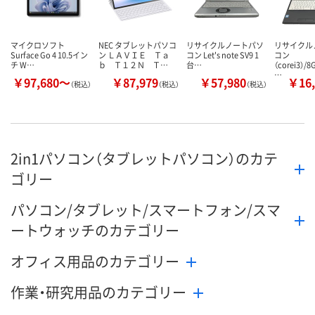
マイクロソフト
NEC タブレットパソコ
リサイクルノートパソ
リサイクル
Surface Go 4 10.5イン
ン ＬＡＶＩＥ Ｔａ
コン Let's note SV9 1
コン
チ W…
ｂ Ｔ１２Ｎ Ｔ…
台…
（corei3）/
…
￥97,680～
￥87,979
￥57,980
￥16,
（税込）
（税込）
（税込）
2in1パソコン（タブレットパソコン）のカテ
ゴリー
パソコン/タブレット/スマートフォン/スマ
ートウォッチのカテゴリー
オフィス用品のカテゴリー
作業・研究用品のカテゴリー