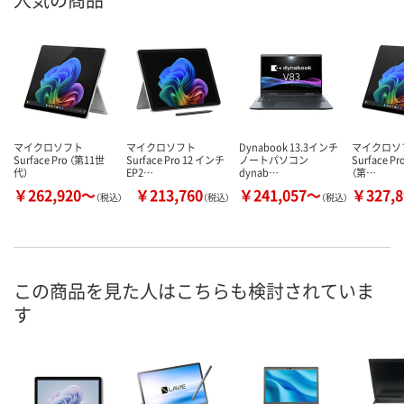
マイクロソフト
マイクロソフト
Dynabook 13.3インチ
マイクロソ
Surface Pro （第11世
Surface Pro 12 インチ
ノートパソコン
Surface Pr
代）
EP2…
dynab…
（第…
￥262,920～
￥213,760
￥241,057～
￥327,
（税込）
（税込）
（税込）
この商品を見た人はこちらも検討されていま
す