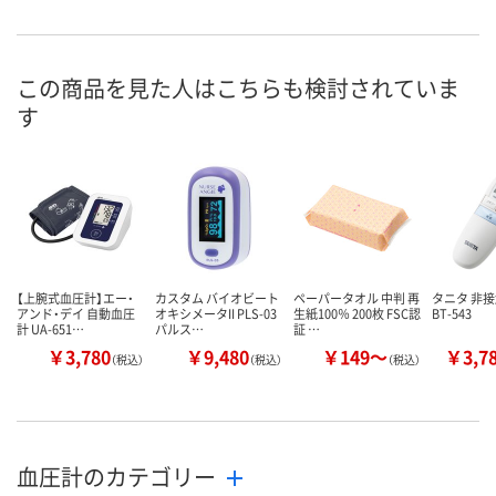
あり
あり
あり
在庫
8月9日（日）
8月9日（日）
8月9日（日）
お届け日
この商品を見た人はこちらも検討されていま
す
数量
数量
数量
カゴへ
カゴへ
カ
【上腕式血圧計】エー・
カスタム バイオビート
ペーパータオル 中判 再
タニタ 非
アンド・デイ 自動血圧
オキシメータII PLS-03
生紙100％ 200枚 FSC認
BT-543
計 UA-651…
パルス…
証 …
￥3,780
￥9,480
￥149～
￥3,7
（税込）
（税込）
（税込）
血圧計のカテゴリー