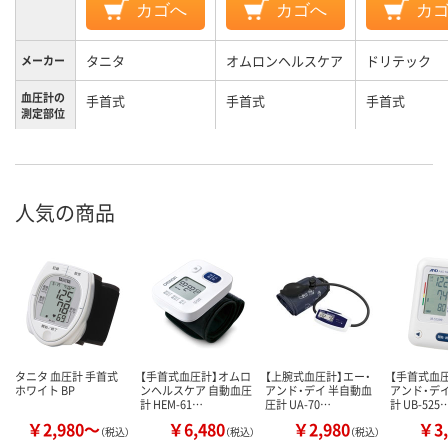
カゴへ
カゴへ
カ
タニタ
オムロンヘルスケア
ドリテック
メーカー
血圧計の
手首式
手首式
手首式
測定部位
人気の商品
タニタ 血圧計 手首式
【手首式血圧計】オムロ
【上腕式血圧計】エー・
【手首式血圧
ホワイト BP
ンヘルスケア 自動血圧
アンド・デイ 半自動血
アンド・デ
計 HEM-61…
圧計 UA-70…
計 UB-525
￥2,980～
￥6,480
￥2,980
￥3,
（税込）
（税込）
（税込）