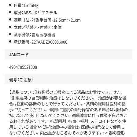
目量：1mmHg
成分：ABS、ポリエステル
適用寸法：対象手首周：12.5cm～21cm
本体／詰替え・付替え：本体
薬事分類：管理医療機器
承認番号：227AABZX00086000
JANコード
4904785521308
備考（ご注意）
【返品について】お客様のご都合による返品はお受けできません。
・測定結果の自己判断、治療はしないでください。・治療が必要な場
合は医師の診断のもとで行ってください。・薬剤の服用は医師の指
示に従ってください。・腕部に重度の血行障害のある場合は、医師の
指示なしで使用しないでください。循環障害に伴う体調不良がおこ
るおそれがあります。・抗凝固剤、抗血小板剤、ステロイドなどを使
用している場合や、透析治療中の場合は、医師の指示なしで使用し
ないでください。内出血がおこるおそれがあります。・本器の変形