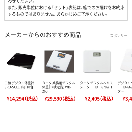
わせください。
また、販売単位における「セット」表記は、箱でのお届けをお約束
するものではありません。あらかじめご了承ください。
メーカーからのおすすめ商品
スポンサー
三和 デジタル体重計
タニタ 業務用デジタル
タニタ デジタルヘルス
デジタル
SRO-SCL1 1箱(10台…
体重計（検定品） WB-
メーター HDー670WH
ー HD-66
260…
タ…
¥14,294（税込）
¥29,590（税込）
¥2,405（税込）
¥3,