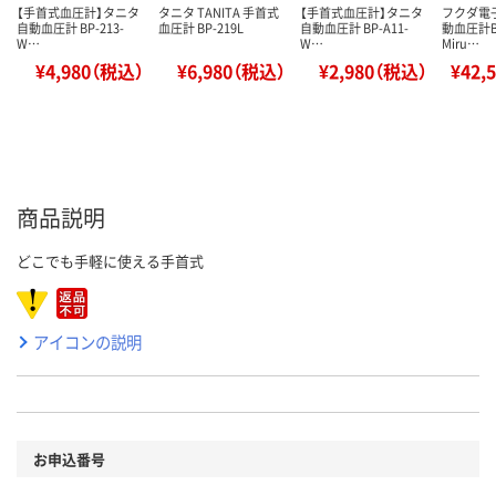
【手首式血圧計】タニタ
タニタ TANITA 手首式
【手首式血圧計】タニタ
フクダ電
自動血圧計 BP-213-
血圧計 BP-219L
自動血圧計 BP-A11-
動血圧計B
W…
W…
Miru…
¥4,980（税込）
¥6,980（税込）
¥2,980（税込）
¥42,
商品説明
どこでも手軽に使える手首式
アイコンの説明
お申込番号