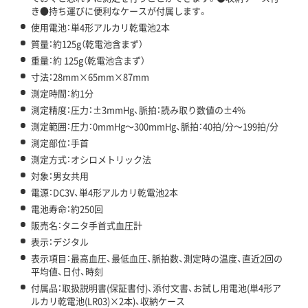
き●持ち運びに便利なケースが付属します。
使用電池：単4形アルカリ乾電池2本
質量：約125g（乾電池含まず）
重量：約 125g（乾電池含まず）
寸法：28mm×65mm×87mm
測定時間：約1分
測定精度：圧力：±3mmHg、脈拍：読み取り数値の±4%
測定範囲：圧力：0mmHg～300mmHg、脈拍：40拍/分～199拍/分
測定部位：手首
測定方式：オシロメトリック法
対象：男女共用
電源：DC3V、単4形アルカリ乾電池2本
電池寿命：約250回
販売名：タニタ手首式血圧計
表示：デジタル
表示項目：最高血圧、最低血圧、脈拍数、測定時の温度、直近2回の
平均値、日付、時刻
付属品：取扱説明書(保証書付)、添付文書、お試し用電池(単4形ア
ルカリ乾電池(LR03)×2本)、収納ケース