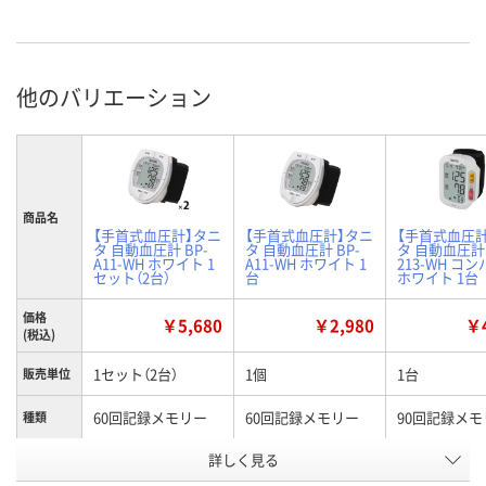
他のバリエーション
商品名
【手首式血圧計】タニ
【手首式血圧計】タニ
【手首式血圧
タ 自動血圧計 BP-
タ 自動血圧計 BP-
タ 自動血圧計 
A11-WH ホワイト 1
A11-WH ホワイト 1
213-WH コ
セット（2台）
台
ホワイト 1台
価格
￥5,680
￥2,980
￥4
(税込)
1セット（2台）
1個
1台
販売単位
60回記録メモリー
60回記録メモリー
90回記録メモ
種類
お申込番
詳しく見る
APR4864
KR46492
HE62801
号