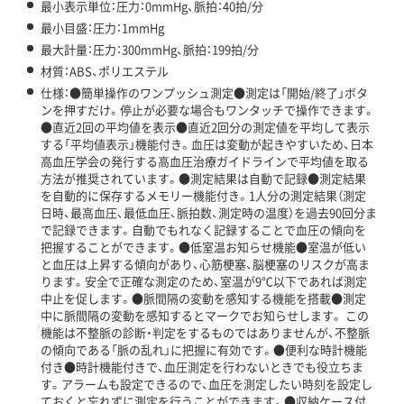
最小表示単位：圧力：0mmHg、脈拍：40拍/分
最小目盛：圧力：1mmHg
最大計量：圧力：300mmHg、脈拍：199拍/分
材質：ABS、ポリエステル
仕様：●簡単操作のワンプッシュ測定●測定は「開始/終了」ボタ
ンを押すだけ。停止が必要な場合もワンタッチで操作できます。
●直近2回の平均値を表示●直近2回分の測定値を平均して表示
する「平均値表示」機能付き。血圧は変動が起きやすいため、日本
高血圧学会の発行する高血圧治療ガイドラインで平均値を取る
方法が推奨されています。●測定結果は自動で記録●測定結果
を自動的に保存するメモリー機能付き。1人分の測定結果（測定
日時、最高血圧、最低血圧、脈拍数、測定時の温度）を過去90回分ま
で記録できます。自動でもれなく記録することで血圧の傾向を
把握することができます。●低室温お知らせ機能●室温が低い
と血圧は上昇する傾向があり、心筋梗塞、脳梗塞のリスクが高ま
ります。安全で正確な測定のため、室温が9℃以下であれば測定
中止を促します。●脈間隔の変動を感知する機能を搭載●測定
中に脈間隔の変動を感知するとマークでお知らせします。 この
機能は不整脈の診断・判定をするものではありませんが、不整脈
の傾向である「脈の乱れ」に把握に有効です。●便利な時計機能
付き●時計機能付きで、血圧測定を行わないときでも役立ちま
す。アラームも設定できるので、血圧を測定したい時刻を設定し
ておくと忘れずに測定を行うことができます。●収納ケース付