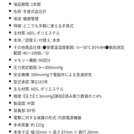
保証期間：1年間
名称：手首式血圧計
用途：健康管理
特徴：どこでも手軽に使える手首式
主材質：ABS、ポリエステル
本体／詰替え・付替え：本体
その他商品仕様：●保管温湿度範囲：-5～50℃ 85％RH●脈拍測定
範囲：40～199拍／分
メモリー機能：90回分
圧力測定範囲：0～300mmHg
安全機構：300mmHgで電磁弁による急速排気
型式承認：第Q163号
主な材質：ABS、ポリエステル
精度：【圧力】±3mmHg【脈拍】読み取り数値の±4％
製造国：中国
装着部：BF形
電撃に対する保護の形式：内部電源機器
本体質量：約 125g
本体寸法：幅 65mm × 高さ 87mm × 奥行 28mm