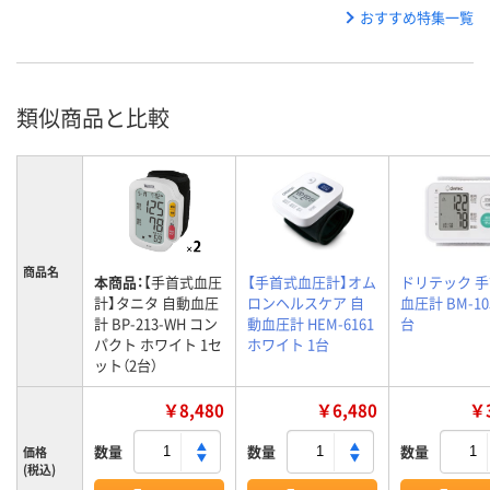
おすすめ特集一覧
類似商品と比較
商品名
本商品：
【手首式血圧
【手首式血圧計】オム
ドリテック 
計】タニタ 自動血圧
ロンヘルスケア 自
血圧計 BM-10
計 BP-213-WH コン
動血圧計 HEM-6161
台
パクト ホワイト 1セ
ホワイト 1台
ット（2台）
￥8,480
￥6,480
￥3
数量
数量
数量
価格
(税込)