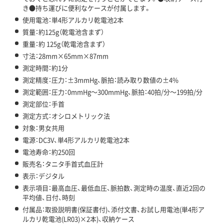
き●持ち運びに便利なケースが付属します。
使用電池：単4形アルカリ乾電池2本
質量：約125g（乾電池含まず）
重量：約 125g（乾電池含まず）
寸法：28mm×65mm×87mm
測定時間：約1分
測定精度：圧力：±3mmHg、脈拍：読み取り数値の±4%
測定範囲：圧力：0mmHg～300mmHg、脈拍：40拍/分～199拍/分
測定部位：手首
測定方式：オシロメトリック法
対象：男女共用
電源：DC3V、単4形アルカリ乾電池2本
電池寿命：約250回
販売名：タニタ手首式血圧計
表示：デジタル
表示項目：最高血圧、最低血圧、脈拍数、測定時の温度、直近2回の
平均値、日付、時刻
付属品：取扱説明書(保証書付)、添付文書、お試し用電池(単4形ア
ルカリ乾電池(LR03)×2本)、収納ケース