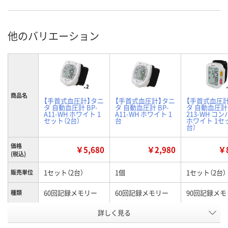
他のバリエーション
商品名
【手首式血圧計】タニ
【手首式血圧計】タニ
【手首式血圧
タ 自動血圧計 BP-
タ 自動血圧計 BP-
タ 自動血圧計 
A11-WH ホワイト 1
A11-WH ホワイト 1
213-WH コ
セット（2台）
台
ホワイト 1セ
台）
価格
￥5,680
￥2,980
￥8
(税込)
1セット（2台）
1個
1セット（2台）
販売単位
60回記録メモリー
60回記録メモリー
90回記録メモ
種類
お申込番
詳しく見る
APR4864
KR46492
APR4870
号