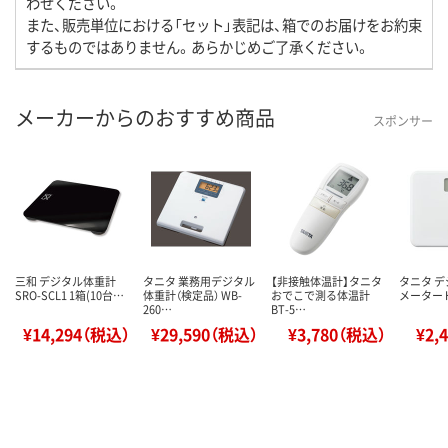
わせください。
また、販売単位における「セット」表記は、箱でのお届けをお約束
するものではありません。あらかじめご了承ください。
メーカーからのおすすめ商品
スポンサー
三和 デジタル体重計
タニタ 業務用デジタル
【非接触体温計】タニタ
タニタ 
SRO-SCL1 1箱(10台…
体重計（検定品） WB-
おでこで測る体温計
メーター 
260…
BT-5…
¥14,294（税込）
¥29,590（税込）
¥3,780（税込）
¥2,