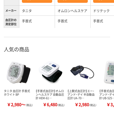
タニタ
オムロンヘルスケア
ドリテック
メーカー
血圧計の
手首式
手首式
手首式
測定部位
人気の商品
タニタ 血圧計 手首式
【手首式血圧計】オムロ
【上腕式血圧計】エー・
【手首式血圧
ホワイト BP
ンヘルスケア 自動血圧
アンド・デイ 半自動血
アンド・デ
計 HEM-61…
圧計 UA-70…
計 UB-525
￥2,980～
￥6,480
￥2,980
￥3,
（税込）
（税込）
（税込）