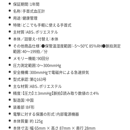
保証期間：1年間
名称：手首式血圧計
用途：健康管理
特徴：どこでも手軽に使える手首式
主材質：ABS、ポリエステル
本体／詰替え・付替え：本体
その他商品仕様：●保管温湿度範囲：-5～50℃ 85％RH●脈拍測定
範囲：40～199拍／分
メモリー機能：90回分
圧力測定範囲：0～300mmHg
安全機構：300mmHgで電磁弁による急速排気
型式承認：第Q163号
主な材質：ABS、ポリエステル
精度：【圧力】±3mmHg【脈拍】読み取り数値の±4％
製造国：中国
装着部：BF形
電撃に対する保護の形式：内部電源機器
本体質量：約 125g
本体寸法：幅 65mm × 高さ 87mm × 奥行 28mm