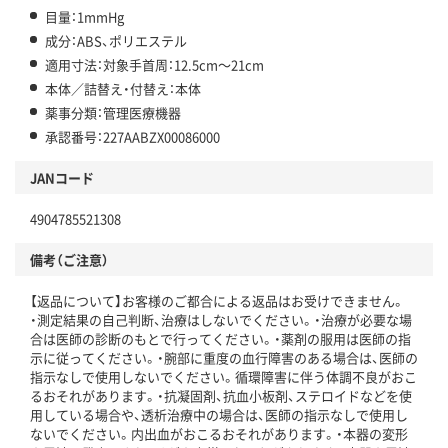
目量：1mmHg
成分：ABS、ポリエステル
適用寸法：対象手首周：12.5cm～21cm
本体／詰替え・付替え：本体
薬事分類：管理医療機器
承認番号：227AABZX00086000
JANコード
4904785521308
備考（ご注意）
【返品について】お客様のご都合による返品はお受けできません。
・測定結果の自己判断、治療はしないでください。・治療が必要な場
合は医師の診断のもとで行ってください。・薬剤の服用は医師の指
示に従ってください。・腕部に重度の血行障害のある場合は、医師の
指示なしで使用しないでください。循環障害に伴う体調不良がおこ
るおそれがあります。・抗凝固剤、抗血小板剤、ステロイドなどを使
用している場合や、透析治療中の場合は、医師の指示なしで使用し
ないでください。内出血がおこるおそれがあります。・本器の変形