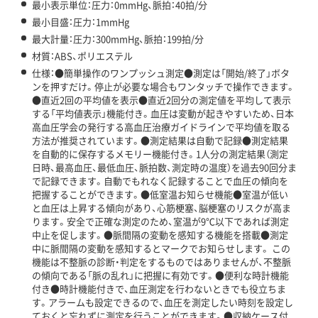
最小表示単位：圧力：0mmHg、脈拍：40拍/分
最小目盛：圧力：1mmHg
最大計量：圧力：300mmHg、脈拍：199拍/分
材質：ABS、ポリエステル
仕様：●簡単操作のワンプッシュ測定●測定は「開始/終了」ボタ
ンを押すだけ。停止が必要な場合もワンタッチで操作できます。
●直近2回の平均値を表示●直近2回分の測定値を平均して表示
する「平均値表示」機能付き。血圧は変動が起きやすいため、日本
高血圧学会の発行する高血圧治療ガイドラインで平均値を取る
方法が推奨されています。●測定結果は自動で記録●測定結果
を自動的に保存するメモリー機能付き。1人分の測定結果（測定
日時、最高血圧、最低血圧、脈拍数、測定時の温度）を過去90回分ま
で記録できます。自動でもれなく記録することで血圧の傾向を
把握することができます。●低室温お知らせ機能●室温が低い
と血圧は上昇する傾向があり、心筋梗塞、脳梗塞のリスクが高ま
ります。安全で正確な測定のため、室温が9℃以下であれば測定
中止を促します。●脈間隔の変動を感知する機能を搭載●測定
中に脈間隔の変動を感知するとマークでお知らせします。 この
機能は不整脈の診断・判定をするものではありませんが、不整脈
の傾向である「脈の乱れ」に把握に有効です。●便利な時計機能
付き●時計機能付きで、血圧測定を行わないときでも役立ちま
す。アラームも設定できるので、血圧を測定したい時刻を設定し
ておくと忘れずに測定を行うことができます。●収納ケース付