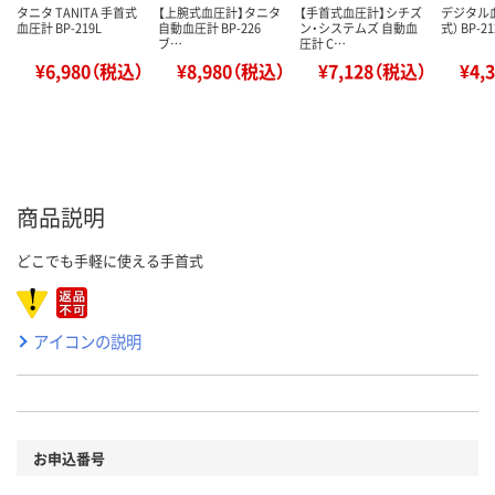
タニタ TANITA 手首式
【上腕式血圧計】タニタ
【手首式血圧計】シチズ
デジタル
血圧計 BP-219L
自動血圧計 BP-226
ン・システムズ 自動血
式） BP-2
ブ…
圧計 C…
¥6,980（税込）
¥8,980（税込）
¥7,128（税込）
¥4,
商品説明
どこでも手軽に使える手首式
アイコンの説明
お申込番号