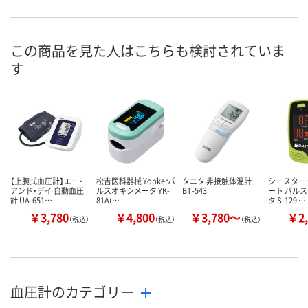
あり
あり
7点
在庫
8月11日（火）
8月11日（火）
8月11日（火）
お届け日
この商品を見た人はこちらも検討されていま
す
数量
数量
数量
カゴへ
カゴへ
カ
【上腕式血圧計】エー・
松吉医科器械 Yonkerパ
タニタ 非接触体温計
シースター
アンド・デイ 自動血圧
ルスオキシメータ YK-
BT-543
ート パル
計 UA-651…
81A(…
タ S-129 …
￥3,780
￥4,800
￥3,780～
￥2,
（税込）
（税込）
（税込）
血圧計のカテゴリー