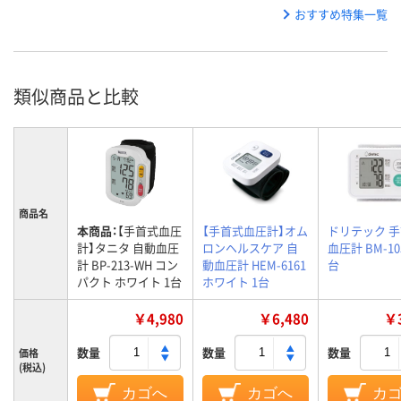
おすすめ特集一覧
類似商品と比較
商品名
本商品：
【手首式血圧
【手首式血圧計】オム
ドリテック 
計】タニタ 自動血圧
ロンヘルスケア 自
血圧計 BM-10
計 BP-213-WH コン
動血圧計 HEM-6161
台
パクト ホワイト 1台
ホワイト 1台
￥4,980
￥6,480
￥3
数量
数量
数量
価格
(税込)
カゴへ
カゴへ
カ