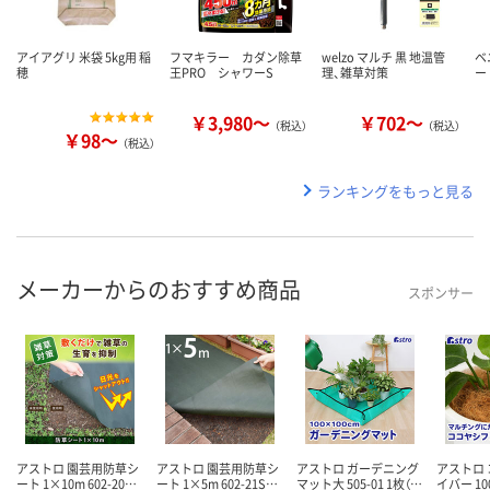
アイアグリ 米袋 5kg用 稲
フマキラー カダン除草
welzo マルチ 黒 地温管
ベ
穂
王PRO シャワーS
理、雑草対策
ー
￥3,980～
￥702～
（税込）
（税込）
￥98～
（税込）
ランキングをもっと見る
メーカーからのおすすめ商品
スポンサー
アストロ 園芸用防草シ
アストロ 園芸用防草シ
アストロ ガーデニング
アストロ
ート 1×10m 602-20…
ート 1×5m 602-21S…
マット大 505-01 1枚（…
イバー 100