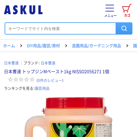
カゴ
メニュー
ホーム
DIY用品/園芸/資材
造園用品/ガーデニング用品
園
日本曹達
ブランド：
日本曹達
日本曹達 トップジンMペースト1kg NISSO2056271 1個
（
0
件のレビュー
）
ランキングを見る：
園芸用品