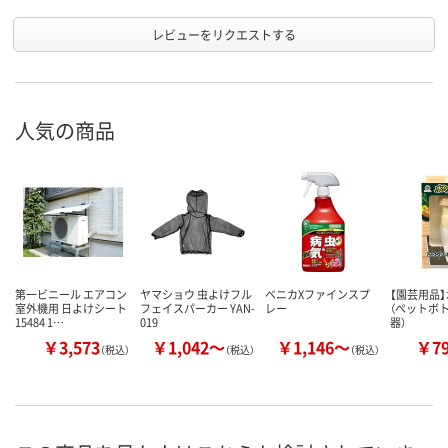
レビューをリクエストする
人気の商品
第一ビニール エアコン
ヤマショウ 虫よけフル
ベニカXファインスプ
【園芸用品
室外機用 日よけシート
フェイスパーカー YAN-
レー
（ペットボ
15484 1…
019
器）
￥3,573
￥1,042～
￥1,146～
￥7
（税込）
（税込）
（税込）