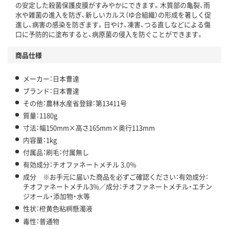
の安定した殺菌保護皮膜がすみやかにできます。木質部の亀裂、雨
水や雑菌の進入を防ぎ、新しいカルス（ゆ合組織）の形成を著しく促
進し、病害の感染を防ぎます。日やけ、凍害、つる直しなどによる傷
口に予防的に塗布すると、病原菌の侵入を防ぐことができます。
商品仕様
メーカー：日本曹達
ブランド：日本曹達
その他：農林水産省登録：第13411号
質量：1180g
寸法：幅150mm×高さ165mm×奥行113mm
内容量：1kg
付属品：刷毛：付属無し
有効成分：チオファネートメチル 3.0％
成分 ※お手元に届いた商品を必ずご確認ください：有効成分：
チオファネートメチル3%／成分：チオファネートメチル・エチン
ジオール・添加物・水等
性状：橙黄色粘稠懸濁液
毒性：普通物