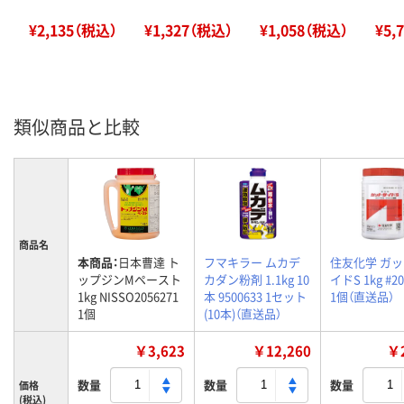
¥2,135（税込）
¥1,327（税込）
¥1,058（税込）
¥5,
類似商品と比較
商品名
本商品：
日本曹達 ト
フマキラー ムカデ
住友化学 ガ
ップジンMペースト
カダン粉剤 1.1kg 10
イドS 1kg #20
1kg NISSO2056271
本 9500633 1セット
1個（直送品）
1個
(10本)（直送品）
￥3,623
￥12,260
￥2
数量
数量
数量
価格
(税込)