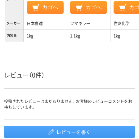
カゴへ
カゴへ
カ
日本曹達
フマキラー
住友化学
メーカー
1kg
1.1kg
1kg
内容量
1180g
質量
レビュー（0件）
投稿されたレビューはまだありません。お客様のレビューコメントをお
待ちしています。
レビューを書く