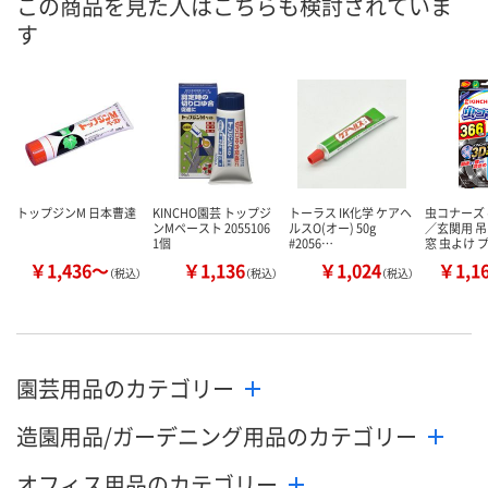
この商品を見た人はこちらも検討されていま
す
トップジンM 日本曹達
KINCHO園芸 トップジ
トーラス IK化学 ケアヘ
虫コナーズ
ンMペースト 2055106
ルスO(オー) 50g
／玄関用 
1個
#2056…
窓 虫よけ 
￥1,436～
￥1,136
￥1,024
￥1,1
（税込）
（税込）
（税込）
園芸用品のカテゴリー
造園用品/ガーデニング用品のカテゴリー
オフィス用品のカテゴリー