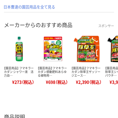
日本曹達の園芸用品を全て見る
メーカーからのおすすめ商品
スポンサー
【園芸用品】 フマキラー
【園芸用品】フマキラー
【園芸用品】フマキラー
【園芸用
カダン シャワー液 活
カダン感動肥料あらゆ
カダン除草王ザッソー
除草王シ
力自…
る植物用…
ジエース…
パウチ…
¥273（税込）
¥698（税込）
¥2,390（税込）
¥3,
商品説明