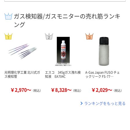
ガス検知器/ガスモニターの売れ筋ランキ
ング
光明理化学工業 北川式ガ
エスコ 345gガス洩れ検
A-Gas Japan FUSO チェ
ス検知管
知液 EA704C
ックリーク FS-77…
￥2,970～
￥8,328～
￥2,029～
（税込）
（税込）
（税込）
ランキングをもっと見る