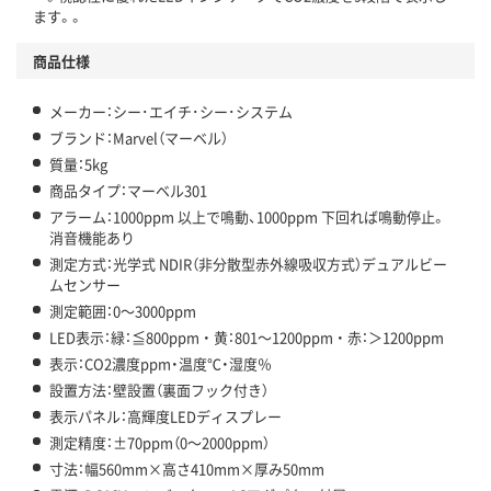
ます。。
商品仕様
メーカー：シー･エイチ･シー･システム
ブランド：Marvel（マーベル）
質量：5kg
商品タイプ：マーベル301
アラーム：1000ppm 以上で鳴動、1000ppm 下回れば鳴動停止。
消音機能あり
測定方式：光学式 NDIR（非分散型赤外線吸収方式）デュアルビー
ムセンサー
測定範囲：0～3000ppm
LED表示：緑：≦800ppm ・ 黄：801～1200ppm ・ 赤：＞1200ppm
表示：CO2濃度ppm・温度℃・湿度％
設置方法：壁設置（裏面フック付き）
表示パネル：高輝度LEDディスプレー
測定精度：±70ppm（0～2000ppm）
寸法：幅560mm×高さ410mm×厚み50mm