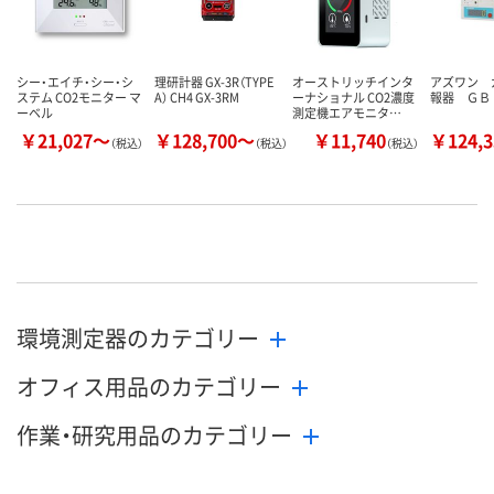
シー・エイチ・シー・シ
理研計器 GX-3R（TYPE
オーストリッチインタ
アズワン 
ステム CO2モニター マ
A） CH4 GX-3RM
ーナショナル CO2濃度
報器 ＧＢ
ーベル
測定機エアモニタ…
￥21,027～
￥128,700～
￥11,740
￥124,
（税込）
（税込）
（税込）
環境測定器のカテゴリー
オフィス用品のカテゴリー
作業・研究用品のカテゴリー