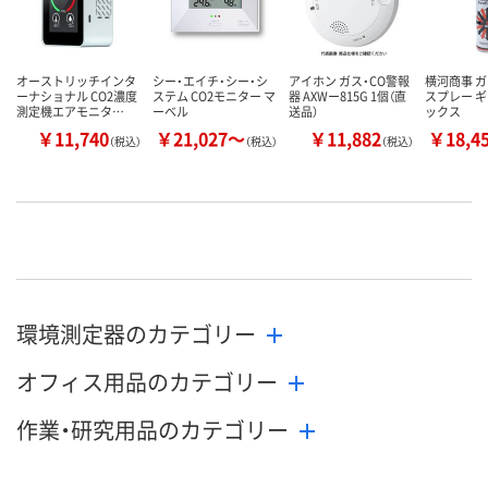
オーストリッチインタ
シー・エイチ・シー・シ
アイホン ガス・CO警報
横河商事 
ーナショナル CO2濃度
ステム CO2モニター マ
器 AXWー815G 1個（直
スプレー 
測定機エアモニタ…
ーベル
送品）
ックス
￥11,740
￥21,027～
￥11,882
￥18,4
（税込）
（税込）
（税込）
環境測定器のカテゴリー
オフィス用品のカテゴリー
作業・研究用品のカテゴリー