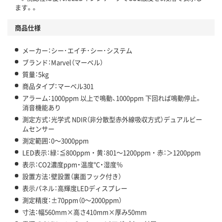
ます。。
商品仕様
メーカー：シー･エイチ･シー･システム
ブランド：Marvel（マーベル）
質量：5kg
商品タイプ：マーベル301
アラーム：1000ppm 以上で鳴動、1000ppm 下回れば鳴動停止。
消音機能あり
測定方式：光学式 NDIR（非分散型赤外線吸収方式）デュアルビー
ムセンサー
測定範囲：0～3000ppm
LED表示：緑：≦800ppm ・ 黄：801～1200ppm ・ 赤：＞1200ppm
表示：CO2濃度ppm・温度℃・湿度％
設置方法：壁設置（裏面フック付き）
表示パネル：高輝度LEDディスプレー
測定精度：±70ppm（0～2000ppm）
寸法：幅560mm×高さ410mm×厚み50mm