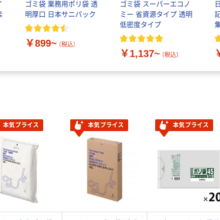
イ
ゴミ袋 業務用ポリ袋 透
ゴミ袋 スーパーエコノ
素
明厚口 日本サニパック
ミー 省資源タイプ 透明
低密度タイプ
￥899~
（税込）
￥1,137~
（税込）
本気プライス
本気プライス
本気プライス