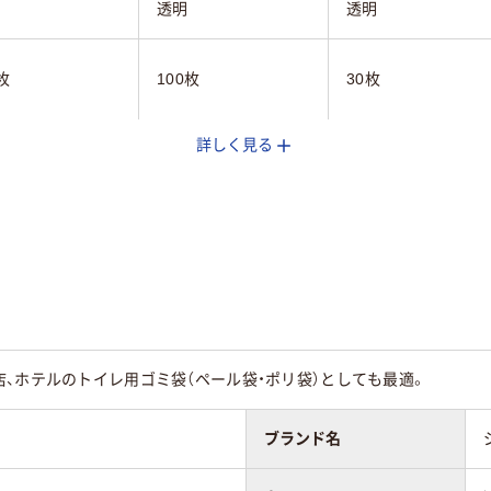
透明
透明
枚
100枚
30枚
詳しく見る
25mm
0.025mm
0.030mm
650mm
800mm
度ポリエチレン
低密度ポリエチレン
LDPE（ツルツルタイ
イオマスプラスチ
（バイオマスプラスチ
プ）
10％）
ック10％）
、ホテルのトイレ用ゴミ袋（ペール袋・ポリ袋）としても最適。
ブランド名
ア(透明)系
クリア(透明)系
クリア(透明)系