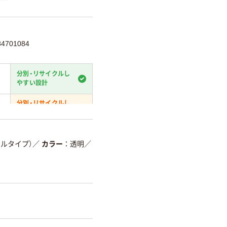
4701084
分別・リサイクルし
やすい設計
分別・リサイクルし
やすい設計
温室効果ガスなどの削減
ツルタイプ）
／
カラー
透明
／
詳細「
アスクル商品環境スコ