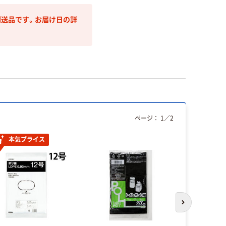
送品です。お届け日の詳
ページ：
1
／
2
本気プライス
次のスライド