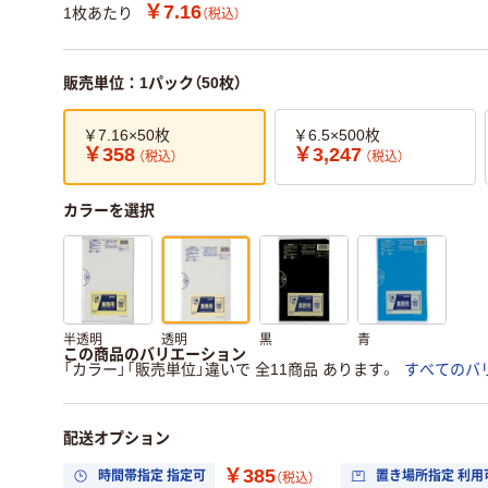
￥7.16
1枚あたり
（税込）
販売単位：1パック（50枚）
￥7.16×50枚
￥6.5×500枚
￥358
￥3,247
（税込）
（税込）
カラーを選択
半透明
透明
黒
青
この商品のバリエーション
「カラー」「販売単位」違いで 全11商品 あります。
すべてのバ
配送オプション
￥385
時間帯指定 指定可
置き場所指定 利用
（税込）