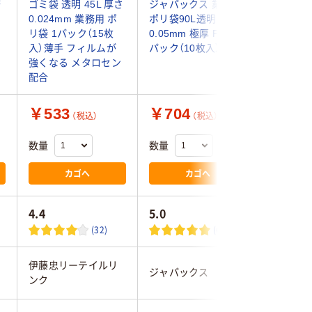
務
ゴミ袋 透明 45L 厚さ
ジャパックス 業務用
日本サニ
0.024mm 業務用 ポ
ポリ袋90L透明
用ポリ袋
リ袋 1パック（15枚
0.05mm 極厚 P-98 1
20L用 N-
入）薄手 フィルムが
パック（10枚入）
1パック（
強くなる メタロセン
パックス
配合
￥533
￥704
￥205
（税込）
（税込）
数量
数量
数量
カゴへ
カゴへ
4.4
5.0
4.7
(32)
(6)
伊藤忠リーテイルリ
ジャパックス
日本サニ
ンク