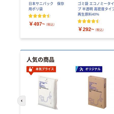
日本サニパック 保存
ゴミ袋 エコノミータ
用ポリ袋
プ 半透明 高密度タイ
再生原料40%
￥497~
（税込）
￥292~
（税込）
人気の商品
本気プライス
オリジナル
前のスライドへ