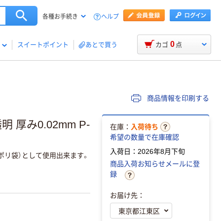
ヘルプ
各種お手続き
0
スイートポイント
あとで買う
カゴ
点
商品情報を印刷する
厚み0.02mm P-
在庫：
入荷待ち
希望の数量で在庫確認
入荷日：2026年8月下旬
ポリ袋）として使用出来ます。
商品入荷お知らせメールに登
録
お届け先：