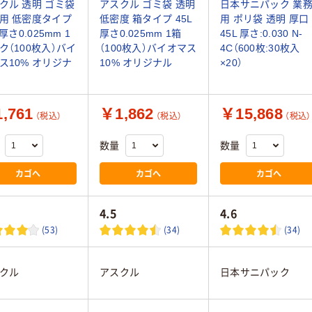
クル 透明 ゴミ袋
アスクル ゴミ袋 透明
日本サニパック 業
用 低密度タイプ
低密度 箱タイプ 45L
用 ポリ袋 透明 厚口
 厚さ0.025mm 1
厚さ0.025mm 1箱
45L 厚さ:0.030 N-
ク（100枚入）バイ
（100枚入）バイオマス
4C（600枚:30枚入
ス10% オリジナ
10% オリジナル
×20）
,761
￥1,862
￥15,868
（税込）
（税込）
（税込）
数量
数量
カゴへ
カゴへ
カゴへ
4.5
4.6
(53)
(34)
(34)
クル
アスクル
日本サニパック