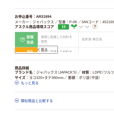
お申込番号：AR31894
メーカー：ジャパックス
／型番：P-08
／JANコード：452168
アスクル商品環境スコア
15
容器
環境に配慮した材料を
省資源・無包装
使用
包装
詳しく見る
商品
環境に配慮した材料を
省資源・省エネ・節水
本体
使用
独自の回収スキームが
アスクルで資源循環し
商品詳細
仕組
ある
ている
ブランド名
ジャパックス（JAPACK’S）
／
材質
LDPE（ツル
サイズ
ヨコ320×タテ380mm
／
形状
ポリ袋（平袋）
この商品の環境配慮ポイントです。詳しくはページ下部の商品
もっと見る
ア詳細／加点項目
」で確認できます。
類似商品と比較する