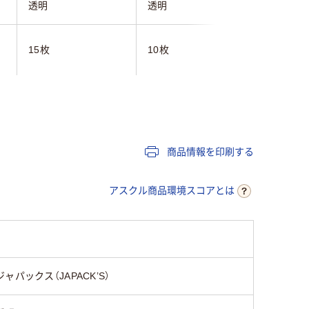
透明
透明
透明
15枚
10枚
10枚
0.024mm
0.050mm
0.03mm
900mm
商品情報を印刷する
1000mm
アスクル商品環境スコアとは
LDPE（ツルツルタイ
LDPE（ツルツルタイ
LLDPE
プ）
プ）
ジャパックス（JAPACK’S）
クリア(透明)系
クリア(透明)系
透明