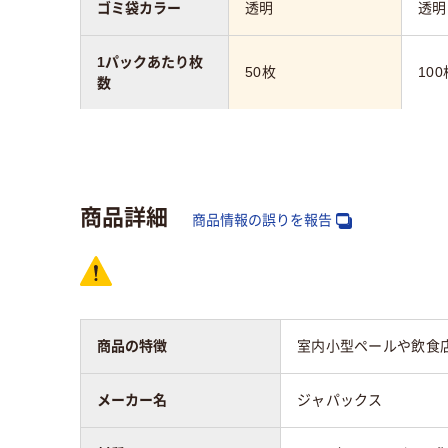
ゴミ袋カラー
透明
透明
1パックあたり枚
50枚
100
数
厚さ
0.020mm
0.0
袋サイズ（横）
320mm
商品詳細
商品情報の誤りを報告
袋サイズ（縦）
380mm
材質
低密
LDPE（ツルツルタイ
（バ
プ）
ック
商品の特徴
室内小型ペールや飲食店
カラーグループ
メーカー名
ジャパックス
クリア(透明)系
クリ