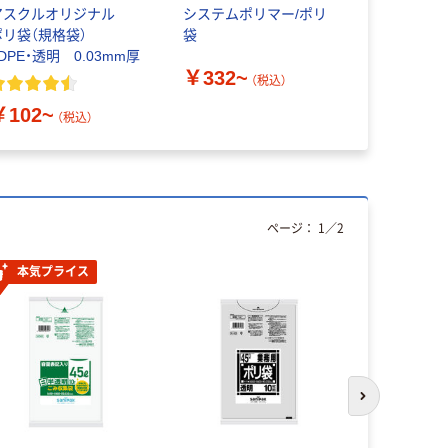
アスクルオリジナル
システムポリマー/ポリ
Nシリーズ 
ポリ袋（規格袋）
袋
DPE・透明 0.03mm厚
￥205~
￥332~
（税込）
￥102~
（税込）
ページ：
1
／
2
本気プライス
本気プ
次のスライド