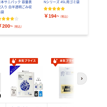
日本サニパック 容量表
Nシリーズ 45L用ゴミ袋
ジャパック
記入り 白半透明ごみ収
リ袋 透明 0
集袋
￥194~
（税込）
￥405~
￥200~
（税込）
本気プライス
本気プライス
次へ