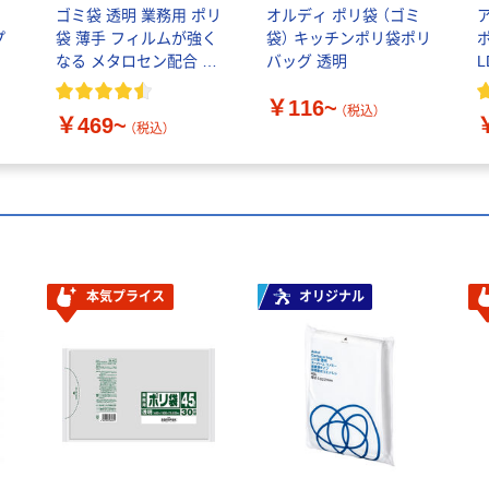
イ
ゴミ袋 透明 業務用 ポリ
オルディ ポリ袋 （ゴミ
プ
袋 薄手 フィルムが強く
袋） キッチンポリ袋ポリ
なる メタロセン配合 伊
バッグ 透明
L
藤忠リーテイルリンク
￥116~
（税込）
￥469~
（税込）
本気プライス
オリジナル