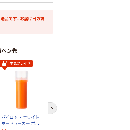
送品です。お届け日の詳
替ペン先
本気プライス
パイロット ボードマ
次のスライドへ
スター替芯 太字 丸芯
パイロット ホワイト
P-WMTIP-10BM 10セ
￥1,100
ボードマーカー ボー
（税込）
ット(20本:2本入×10)
ドマスター カートリ