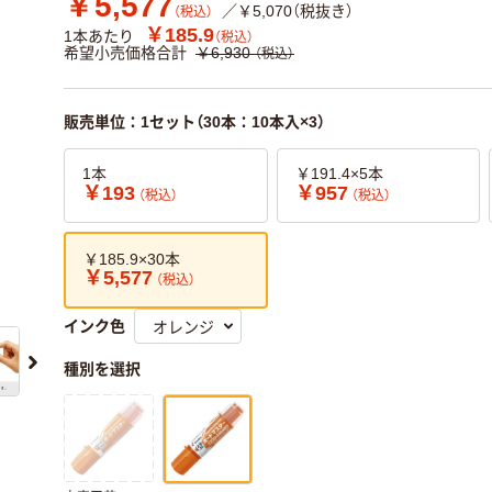
￥5,577
／￥5,070（税抜き）
（税込）
￥185.9
1本あたり
（税込）
希望小売価格合計
￥6,930
（税込）
販売単位：1セット（30本：10本入×3）
1本
￥191.4×5本
￥193
￥957
（税込）
（税込）
￥185.9×30本
￥5,577
（税込）
インク色
種別を選択