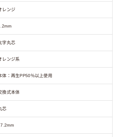
オレンジ
3.2mm
太字丸芯
オレンジ系
本体：再生PP50％以上使用
交換式本体
丸芯
27.2mm