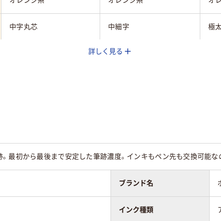
オレンジ系
オレンジ系
オ
中字丸芯
中細字
極
詳しく見る
交換式本体
交換式本体
交
丸芯
丸芯
平
アルコール系油性顔料イ
ア
油性顔料（アルコール系）
ンク
ン
直液式
直液式
直
跡。最初から最後まで安定した筆跡濃度。インキもペン先も交換可能な
23.5g
23.4g
26.
ブランド名
125
インク種類