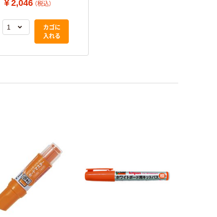
￥2,046
（税込）
ッジ オレンジ P-
カゴに
WMRF8-O 1セット
入れる
カゴに
（30本：10本入×3）
入れる