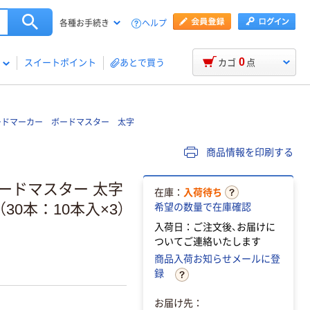
ヘルプ
各種お手続き
0
スイートポイント
あとで買う
カゴ
点
ードマーカー ボードマスター 太字
商品情報を印刷する
ードマスター 太字
在庫：
入荷待ち
（30本：10本入×3）
希望の数量で在庫確認
入荷日：ご注文後、お届けに
ついてご連絡いたします
商品入荷お知らせメールに登
録
お届け先：