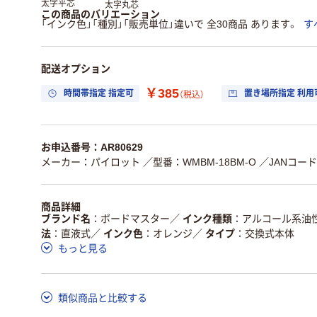
太字平芯
太字丸芯
この商品のバリエーション
「インク色」「種別」「販売単位」違いで 全30商品 あります。
す
配送オプション
￥385
時間帯指定 指定可
置き場所指定 利用
（税込）
お申込番号：AR80629
メーカー：パイロット
／型番：WMBM-18BM-O
／JANコード：
商品詳細
ブランド名
ボードマスター
／
インク種類
アルコール系油
法
直液式
／
インク色
オレンジ
／
タイプ
交換式本体
もっと見る
類似商品と比較する