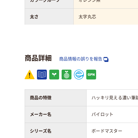
カラーグループ
オレンジ系
太さ
太字丸芯
タイプ
交換式本体
ペン先形状
丸芯
商品詳細
商品情報の誤りを報告
インク種類
アルコール系油性顔料イン
ク
インク充填方法
直液式
商品の特徴
ハッキリ見える濃い筆
質量
26.5g
メーカー名
パイロット
アスクル商品環境
スコア
シリーズ名
ボードマスター