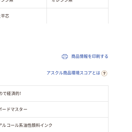
レンジ系
オレンジ系
太平芯
換式本体
ペン
芯
商品情報を印刷する
ルコール系油性顔料イ
ク
アスクル商品環境スコアとは
液式
ので経済的！
4g
ボードマスター
アルコール系油性顔料インク