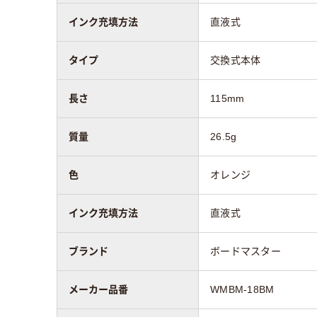
インク充填方法
直液式
タイプ
交換式本体
長さ
115mm
質量
26.5g
色
オレンジ
インク充填方法
直液式
ブランド
ボードマスター
メーカー品番
WMBM-18BM