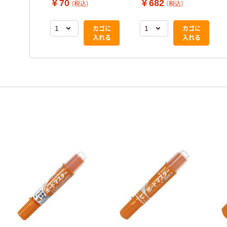
￥70
￥682
（税込）
（税込）
ッジ オレンジ P-
ッジ オレンジ P-
WMRF8-O 1本
WMRF8-O 1箱（10本
カゴに
カゴに
入）
入れる
入れる