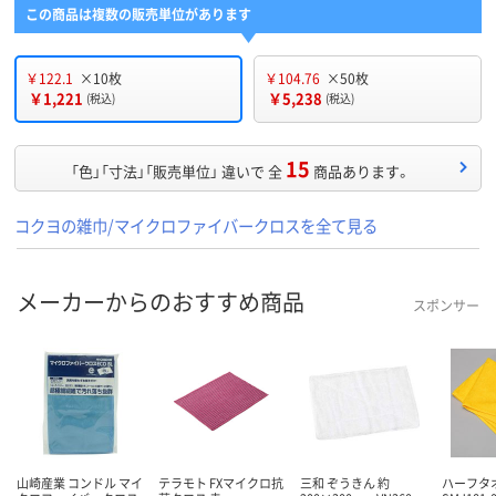
この商品は複数の販売単位があります
￥122.1
×10枚
￥104.76
×50枚
￥1,221
￥5,238
(税込)
(税込)
15
「色」「寸法」「販売単位」 違いで 全
商品あります。
コクヨの雑巾/マイクロファイバークロスを全て見る
メーカーからのおすすめ商品
スポンサー
山崎産業 コンドル マイ
テラモト FXマイクロ抗
三和 ぞうきん 約
ハーフタ