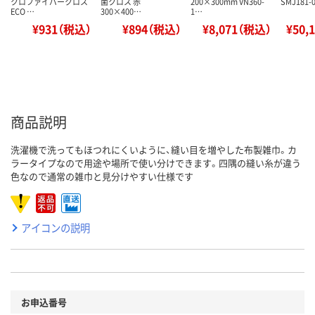
クロファイバークロス
菌クロス 赤
200×300mm VN360-
SMJ181-
ECO …
300×400…
1…
¥931（税込）
¥894（税込）
¥8,071（税込）
¥50,
商品説明
洗濯機で洗ってもほつれにくいように、縫い目を増やした布製雑巾。カ
ラータイプなので用途や場所で使い分けできます。四隅の縫い糸が違う
色なので通常の雑巾と見分けやすい仕様です
アイコンの説明
お申込番号