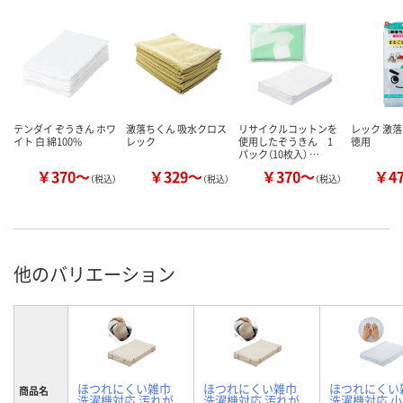
テンダイ ぞうきん ホワ
激落ちくん 吸水クロス
リサイクルコットンを
レック 激
イト 白 綿100%
レック
使用したぞうきん 1
徳用
パック（10枚入） …
￥370～
￥329～
￥370～
￥4
（税込）
（税込）
（税込）
他のバリエーション
ほつれにくい雑巾
ほつれにくい雑巾
ほつれにくい
商品名
洗濯機対応 汚れが
洗濯機対応 汚れが
洗濯機対応 