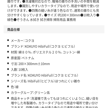
雑巾です。●洗濯機対応なので、職場の雑巾の手洗いの手間を軽減
します。●識別しやすいカラータイプなので、用途や場所で使い分
けができます。●四隅の縫い糸が違う色なので、通常の雑巾とも見
分けやすくなっています。●サイズ：約200×300mm●10枚入り●
緑色●ぞうきん 水拭き 拭き掃除 掃除用品 業務用
商品仕様
メーカー：コクヨ
ブランド：KOKUYO HibiFull（コクヨ ヒビフル）
材質：綿８０％、ポリエステル２０％、コットン・綿
原産国：ベトナム
寸法：200×300mm±10mm
入数：10枚入
ブランド名：KOKUYO HibiFull（コクヨ ヒビフル）
シリーズ名：HibiFull（ヒビフル）ほつれにくい雑巾
色：緑
カラーグループ：グリーン系
商品キャッチ：洗濯機で洗ってもほつれにくいように、縫い目を
増やした布製雑巾。カラータイプなので用途や場所で使い分け
できます。四隅の縫い糸が違う色なので通常の雑巾と見分けや