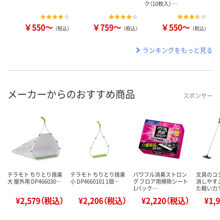
ク（10枚入） …
￥550～
￥759～
￥550～
（税込）
（税込）
（税込）
ランキングをもっと見る
メーカーからのおすすめ商品
スポンサー
テラモト ちりとり捨楽
テラモト ちりとり捨楽
パワフル消臭ストロン
文具のコ
大 屋外用 DP466030…
小 DP4660101 1個…
グ フロア用掃除シート
消しやす
1パック…
た軽い力
¥2,579（税込）
¥2,206（税込）
¥2,220（税込）
¥1,