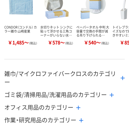
カゴへ
カゴへ
カ
CONDOR（コンドル） カ
水切りネット シンクに
ペーパータオル 中判 大
トイレブラ
ラー雑巾 山崎産業
貼って浮かせる三角コ
容量で交換の手間が減
イズなので
ーナーがいらない水…
る吊り下げられる…
きやすいミ
￥1,485～
￥578～
￥540～
￥8
（税込）
（税込）
（税込）
雑巾/マイクロファイバークロスのカテゴリ
ー
ゴミ袋/清掃用品/洗濯用品のカテゴリー
オフィス用品のカテゴリー
作業・研究用品のカテゴリー