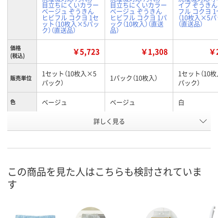
目立ちにくいカラー
目立ちにくいカラー
イプ ぞうきん
ベージュ ぞうきん
ベージュ ぞうきん
フル コクヨ 
ヒビフル コクヨ 1セ
ヒビフル コクヨ 1パ
（10枚入×5パ
ット（10枚入×5パッ
ック（10枚入）（直送
（直送品）
ク）（直送品）
品）
価格
￥5,723
￥1,308
￥2
(税込)
1セット（10枚入×5
1セット（10枚
1パック（10枚入）
販売単位
パック）
パック）
ベージュ
ベージュ
白
色
詳しく見る
200×300mm±10m
200×300mm±10m
150×200mm
寸法
m
m
m
お申込番
ARN6882
ARN6245
ARN6880
号
この商品を見た人はこちらも検討されていま
あり
あり
あり
在庫
す
8月19日（水）まで
8月19日（水）まで
8月19日（水）
お届け日
数量
数量
数量