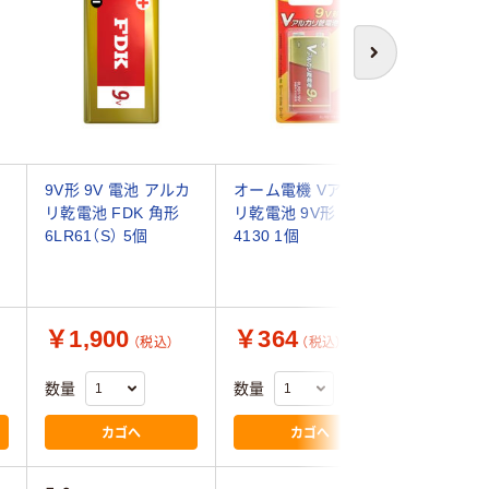
次へ
カ
9V形 9V 電池 アルカ
オーム電機 Vアルカ
9V形 9
リ乾電池 FDK 角形
リ乾電池 9V形 08-
リ乾電池 
6LR61（S） 5個
4130 1個
ック エ
角形 6LR
個
￥1,900
￥364
￥980
（税込）
（税込）
数量
数量
数量
カゴへ
カゴへ