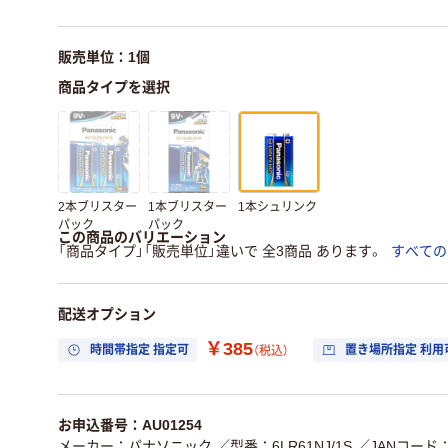
販売単位：1個
商品タイプを選択
2本ブリスター
1本ブリスター
1本シュリンク
パック
パック
この商品のバリエーション
「商品タイプ」「販売単位」違いで 全3商品 あります。
すべての
配送オプション
￥385
時間帯指定 指定可
置き場所指定 利用
（税込）
お申込番号：AU01254
メーカー：パナソニック
／型番：6LR61NJ/1S
／JANコード：4