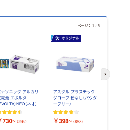
ページ：
1
／
5
オリジナル
次のスライド
パナソニック アルカリ
アスクル プラスチック
キッチニ
乾電池 エボルタ
グローブ 粉なし（パウダ
22cm×100
EVOLTA）NEO（ネオ）
ーフリー）
単1形
￥539~
￥730~
￥398~
（税込）
（税込）