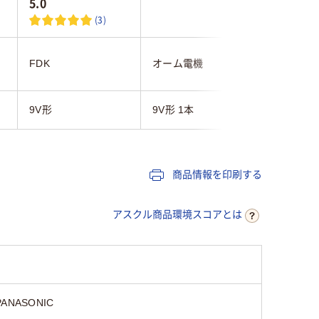
5.0
(3)
FDK
オーム電機
東芝
9V形
9V形 1本
9V形
商品情報を印刷する
アスクル商品環境スコアとは
PANASONIC