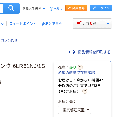
ヘルプ
各種お手続き
0
スイートポイント
あとで買う
カゴ
点
（ネオ） 9V形
商品情報を印刷する
 6LR61NJ/1S
在庫：
あり
希望の数量で在庫確認
お届け日：今から
19時間47
揮
分以内
のご注文で、
8月2日
（日）
にお届け
お届け先：