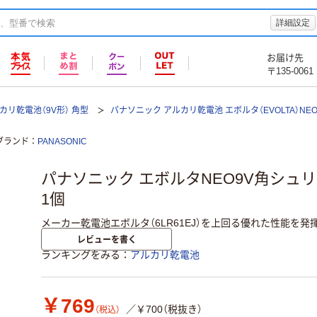
詳細設定
お届け先
〒135-0061
カリ乾電池（9V形） 角型
パナソニック アルカリ乾電池 エボルタ（EVOLTA）NEO
ブランド
PANASONIC
パナソニック エボルタNEO9V角シュリンク
1個
メーカー乾電池エボルタ（6LR61EJ）を上回る優れた性能を発
レビューを書く
ランキングをみる
アルカリ乾電池
￥769
／￥700（税抜き）
（税込）