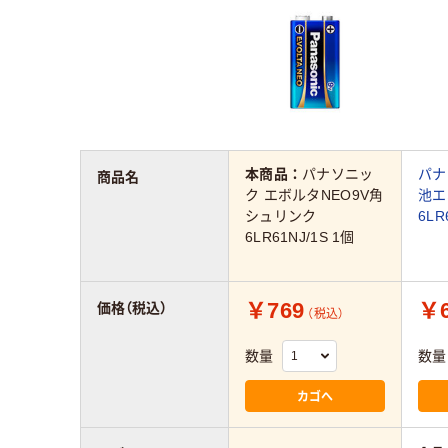
本商品：
パナソニッ
パナ
商品名
ク エボルタNEO9V角
池エ
シュリンク
6LR
6LR61NJ/1S 1個
￥769
￥6
価格（税込）
（税込）
数量
数量
カゴへ