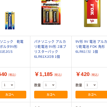
ソニック 乾電
パナソニック アルカ
9V形 9V 電池 アル
ボルタ9V形
リ乾電池 9V形 2本ブ
リ乾電池 FDK 角形
61EJ/1S
リスターパック
6LR61（S） 1個
6LR61XJ/2B 1個
40
￥1,185
￥420
（税込）
（税込）
（税込）
数量
数量
カゴへ
カゴへ
カゴへ