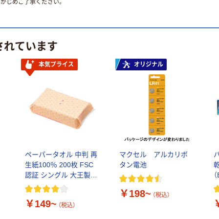
かじめご了承ください。
されています
本気プライス
オリジナル
ペーパータオル 中判 再
マクセル アルカリボ
生紙100％ 200枚 FSC
タン電池
認証 シングル 大王製紙
（
共同企画 オリジナル
￥198~
（税込）
￥149~
（税込）