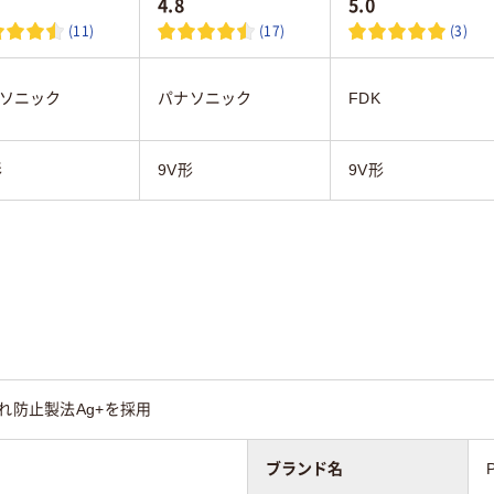
4.8
5.0
(11)
(17)
(3)
ソニック
パナソニック
FDK
形
9V形
9V形
れ防止製法Ag+を採用
ブランド名