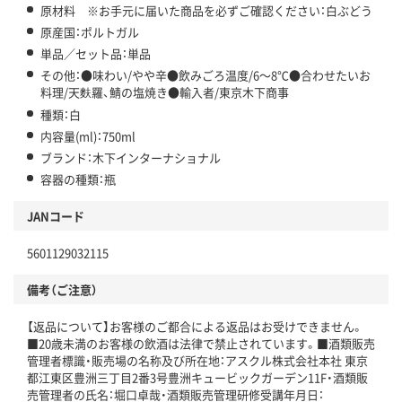
原材料 ※お手元に届いた商品を必ずご確認ください：白ぶどう
原産国：ポルトガル
単品／セット品：単品
その他：●味わい/やや辛●飲みごろ温度/6～8℃●合わせたいお
料理/天麩羅、鯖の塩焼き●輸入者/東京木下商事
種類：白
内容量(ml)：750ml
ブランド：木下インターナショナル
容器の種類：瓶
JANコード
5601129032115
備考（ご注意）
【返品について】お客様のご都合による返品はお受けできません。
■20歳未満のお客様の飲酒は法律で禁止されています。■酒類販売
管理者標識・販売場の名称及び所在地：アスクル株式会社本社 東京
都江東区豊洲三丁目2番3号豊洲キュービックガーデン11F・酒類販
売管理者の氏名：堀口卓哉・酒類販売管理研修受講年月日：