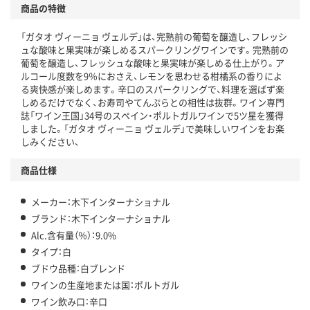
商品の特徴
「ガタオ ヴィーニョ ヴェルデ」は、完熟前の葡萄を醸造し、フレッシ
ュな酸味と果実味が楽しめるスパークリングワインです。完熟前の
葡萄を醸造し、フレッシュな酸味と果実味が楽しめる仕上がり。ア
ルコール度数を9％におさえ、レモンを思わせる柑橘系の香りによ
る爽快感が楽しめます。辛口のスパークリングで、料理を選ばず楽
しめるだけでなく、お寿司やてんぷらとの相性は抜群。ワイン専門
誌「ワイン王国」34号のスペイン・ポルトガルワインで5ツ星を獲得
しました。「ガタオ ヴィーニョ ヴェルデ」で美味しいワインをお楽
しみください、
商品仕様
メーカー：木下インターナショナル
ブランド：木下インターナショナル
Alc.含有量（％）：9.0%
タイプ：白
ブドウ品種：白ブレンド
ワインの生産地または国：ポルトガル
ワイン飲み口：辛口