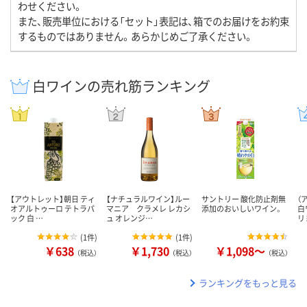
わせください。
また、販売単位における「セット」表記は、箱でのお届けをお約束
するものではありません。あらかじめご了承ください。
白ワインの売れ筋ランキング
【アウトレット】朝日 ティ
【ナチュラルワイン】ルー
サントリー 酸化防止剤無
（
オアルトゥーロ テトラパ
マニア クラメレ レカシ
添加のおいしいワイン。
白
ック 白 …
ュ オレンジ…
リ
(
1件
)
(
1件
)
￥638
￥1,730
￥1,098～
（税込）
（税込）
（税込）
ランキングをもっと見る