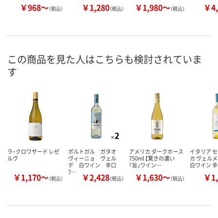
￥968～
￥1,280
￥1,980～
￥4,
（税込）
（税込）
（税込）
この商品を見た人はこちらも検討されていま
す
ラ・クロワザード レゼ
ポルトガル ガタオ
アメリカ ダークホース
イタリア 
ルヴ
ヴィーニョ ヴェル
750ml 【驚きの濃い
カ ヴェル
デ 白ワイン 辛口
「旨」ワイン…
白ワイン 
7…
￥1,170～
￥2,428
￥1,630～
￥1,
（税込）
（税込）
（税込）