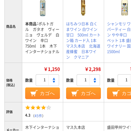
本商品：
ポルトガ
はちみつ日本 白く
シャンモリ 
商品名
ル ガタオ ヴィー
まワイン 白ワイン
パーティー 
ニョ ヴェルデ 白
甘口 500ml カート
ン やや辛口 1
ワイン 辛口
ン箱 カード入 1本
ペット 1本 
750ml 1本 木下
マス久本店 北海道
ワイナリー 
インターナショナル
産蜂蜜 日本ワイ
1500ml
ン クマニア
￥1,250
￥2,298
数量
数量
数量
価格
(税込)
カゴへ
カゴへ
カ
評価
4.3
（
45件
）
木下インターナショ
マス久本店
盛田甲州ワイ
メーカー