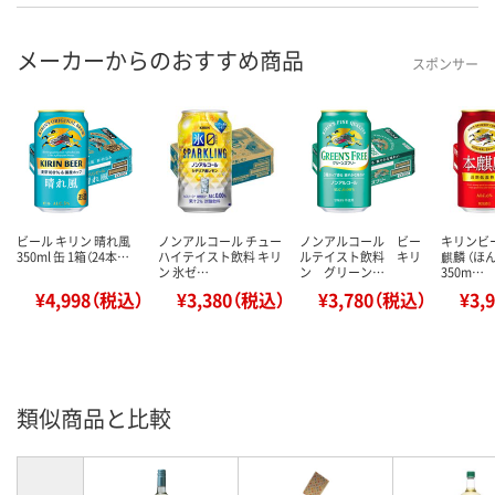
メーカーからのおすすめ商品
スポンサー
ビール キリン 晴れ風
ノンアルコール チュー
ノンアルコール ビー
キリンビー
350ml 缶 1箱（24本…
ハイテイスト飲料 キリ
ルテイスト飲料 キリ
麒麟 （ほ
ン 氷ゼ…
ン グリーン…
350m…
¥4,998（税込）
¥3,380（税込）
¥3,780（税込）
¥3,
類似商品と比較