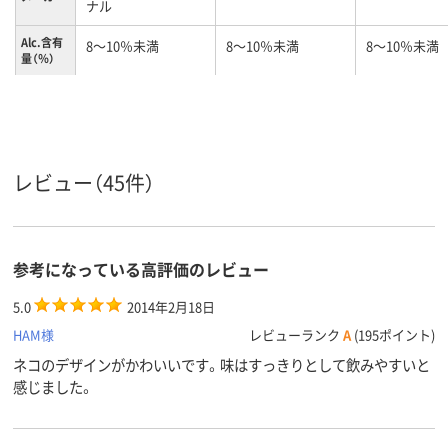
ナル
Alc.含有
8～10％未満
8～10％未満
8～10％未満
量（％）
ワイン飲
辛口
やや辛口
み口
単品／セ
単品
単品
ット品
レビュー（45件）
ワインの
ポルトガル
山梨
生産地ま
たは国
参考になっている高評価のレビュー
5.0
2014年2月18日
HAM様
レビューランク
A
(195ポイント)
ネコのデザインがかわいいです。味はすっきりとして飲みやすいと
感じました。