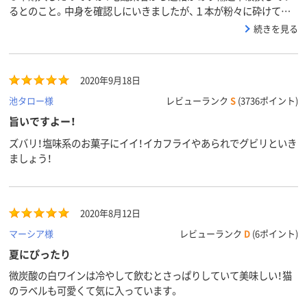
るとのこと。中身を確認しにいきましたが、１本が粉々に砕けて中
身が全部漏れていました。一応、プチプチでくるまれていましたが、
続きを見る
ガラス瓶のものを横に重ねて発送するのは如何かと思います。包装
紙が緩衝材にはいっていましたが、全く機能していませんでした。
代用品での対応を宅配業者にお願いしましたが、問題ありの発送方
2020年9月18日
法です。購入する際には注意が必要です。最低限、縦置きの梱包に変
更した方が良いと思います。
池タロー様
レビューランク
S
(3736ポイント)
旨いですよー！
ズバリ！塩味系のお菓子にイイ！イカフライやあられでグビリといき
ましょう！
2020年8月12日
マーシア様
レビューランク
D
(6ポイント)
夏にぴったり
微炭酸の白ワインは冷やして飲むとさっぱりしていて美味しい！猫
のラベルも可愛くて気に入っています。