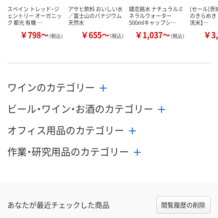
スペイン トレッド・ジ
アサヒ飲料 おいしい水
嬬恋銘水 ナチュラルミ
(セール)茨
ェントリー オーガニッ
／富士山のバナジウム
ネラルウォーター
のきらめき 5
ク 都光 有機 …
天然水
500mlキャップシ…
洗米】…
￥798～
￥655～
￥1,037～
￥3,
（税込）
（税込）
（税込）
ワインのカテゴリー
ビール・ワイン・お酒のカテゴリー
オフィス用品のカテゴリー
作業・研究用品のカテゴリー
あなたが最近チェックした商品
閲覧履歴の削除