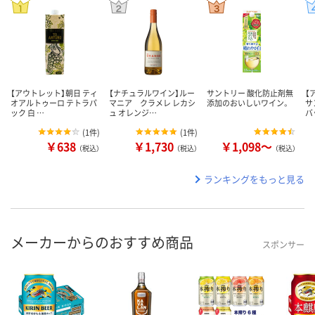
【アウトレット】朝日 ティ
【ナチュラルワイン】ルー
サントリー 酸化防止剤無
【
オアルトゥーロ テトラパ
マニア クラメレ レカシ
添加のおいしいワイン。
サ
ック 白 …
ュ オレンジ…
バ
(
1件
)
(
1件
)
￥638
￥1,730
￥1,098～
（税込）
（税込）
（税込）
ランキングをもっと見る
メーカーからのおすすめ商品
スポンサー