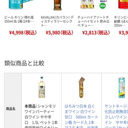
ビール キリン 晴れ風
KAVALAN（カバラン） デ
チューハイアソートチ
キリンビー
350ml 缶 1箱（24本…
ィスティラリーセレク
ューハイセット 飲み比
麒麟 （ほ
ト…
べ チュー…
350m…
¥4,998（税込）
¥5,980（税込）
¥2,813（税込）
¥3,
類似商品と比較
本商品：
シャンモリ
はちみつ日本 白く
サントネージ
商品名
ワインパーティー
まワイン 白ワイン
化防止剤無添
白ワイン やや辛
甘口 500ml カート
さしいワイン
口 1.5L ペット 1本
ン箱 カード入 1本
イン やや辛口 
盛田甲州ワイナリー
マス久本店 北海道
パック 1セッ