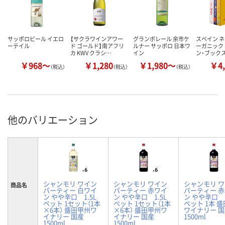
サッポロビール イエロ
【サクラワインアワー
グランポレール 余市ケ
スペイン 
ーテイル
ド ゴールド】南アフリ
ルナー サッポロ 日本ワ
ーガニック
カ KWV クラシ…
イン
ン・ブックス
￥968～
￥1,280
￥1,980～
￥4,
（税込）
（税込）
（税込）
他のバリエーション
シャンモリ ワイン
シャンモリ ワイン
シャンモリ 
商品名
パーティー 白ワイ
パーティー 赤ワイ
パーティー 
ン やや辛口 1.5L
ン やや辛口 1.5L
ン やや辛口 1
ペット 1セット（1本
ペット 1セット（1本
ペット 1本 
×6本） 盛田甲州ワ
×6本） 盛田甲州ワ
ワイナリー 
イナリー 国産
イナリー 国産
1500ml
1500ml
1500ml