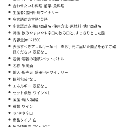
合わせたいお料理：前菜、魚料理
生産者：盛田甲州ワイナリー
多言語対応言語：英語
多言語対応項目（商品名・使用方法・原材料・他）：商品名
特徴：飲みやすいやや辛口の飲み口と、すっきりとした酸
内容量(ml)：1500
表示すべきアレルギー項目 ※お手元に届いた商品を必ずご確
認ください：表記なし
包装・容器の種類：ペットボトル
名称：果実酒
輸入・販売元：盛田甲州ワイナリー
個別包装：なし
エネルギー：表記なし
セット点数：ワイン×1
国産・輸入：国産
種類：ワイン
味：やや辛口
商品タイプ：白
飲み頃温度：7℃～10℃