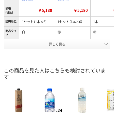
価格
￥5,180
￥5,180
(税込)
1セット（1本×6）
1セット（1本×6）
1本
販売単位
商品タイ
白
赤
赤
プ
お申込番
詳しく見る
RN54657
RN54656
RN54647
号
2点
1点
あり
在庫
8月8日（土）
8月8日（土）
8月8日（土）
お届け日
この商品を見た人はこちらも検討されていま
す
数量
数量
数量
カゴへ
カゴへ
カ