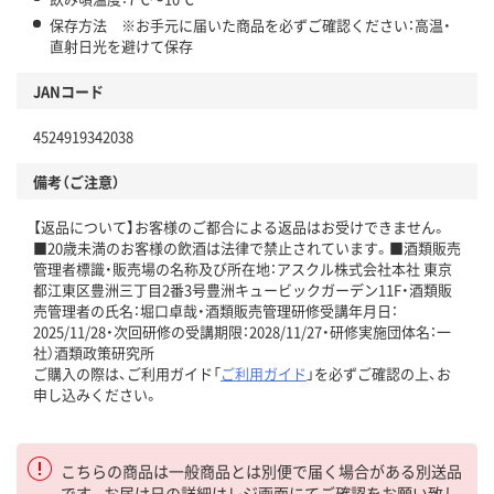
保存方法 ※お手元に届いた商品を必ずご確認ください：高温・
直射日光を避けて保存
JANコード
4524919342038
備考（ご注意）
【返品について】お客様のご都合による返品はお受けできません。
■20歳未満のお客様の飲酒は法律で禁止されています。■酒類販売
管理者標識・販売場の名称及び所在地：アスクル株式会社本社 東京
都江東区豊洲三丁目2番3号豊洲キュービックガーデン11F・酒類販
売管理者の氏名：堀口卓哉・酒類販売管理研修受講年月日：
2025/11/28・次回研修の受講期限：2028/11/27・研修実施団体名：一
社）酒類政策研究所
ご購入の際は、ご利用ガイド「
ご利用ガイド
」を必ずご確認の上、お
申し込みください。
こちらの商品は一般商品とは別便で届く場合がある別送品
です。お届け日の詳細はレジ画面にてご確認をお願い致し