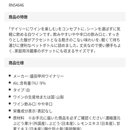
RN54646
商品の特徴
「デイリーにワインを楽しむ」をコンセプトに、シーンを選ばずに気
軽に飲める白ワインです。飲みやすいやや辛口の飲み口と、すっき
りとした酸がアクセントとなる飽きのこない味わいを、軽くて持ち
運びに便利なペットボトルに詰めました。丈夫なので使い勝手もよ
く、家庭用冷蔵庫のポケットにも収まるサイズです。
商品仕様
メーカー：盛田甲州ワイナリー
Alc.含有量（％）：9％
タイプ：白
ワインの生産地または国：山梨
ワイン飲み口：やや辛口
栄養成分表示：表記なし
原材料 ※お手元に届いた商品を必ずご確認ください：濃縮還元
ぶどう果汁（外国産）、ぶどう（日本産）、レモンエキス（日本産）、甘
夏エキス（日本産）/酸化防止剤（亜硫酸塩）