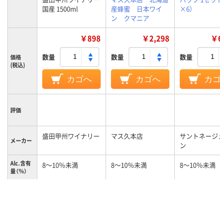
国産 1500ml
産蜂蜜 日本ワイ
×6）
ン クマニア
￥898
￥2,298
￥6
数量
数量
数量
価格
(税込)
カゴへ
カゴへ
カ
評価
盛田甲州ワイナリー
マス久本店
サントネージ
メーカー
ン
Alc.含有
8～10％未満
8～10％未満
8～10％未満
量（％）
ワイン飲
やや辛口
やや辛口
み口
ワインの
山梨
生産地ま