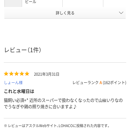
ビール
Alc.含有
詳しく見る
4～8％未満
4～8％未満
4～8％未満
量（％）
エール、ホワイトエ
商品タイ
プ
ール
アスクル
レビュー（1件）
商品環境
50
50
スコア
2021年3月31日
しょーん様
レビューランク
A
(162ポイント)
これと水曜日は
猫飼い必須+* 近所のスーパーで扱わなくなったので山椒いりなの
でうなぎや鶏の照り焼きに合いますよ♪
※
レビューはアスクルWebサイト、LOHACOに投稿された内容です。