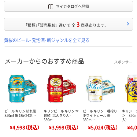
マイカタログへ登録
3
「種類」「販売単位」 違いで 全
商品あります。
黄桜のビール・発泡酒・新ジャンルを全て見る
メーカーからのおすすめ商品
スポンサー
ビール キリン 晴れ風
キリンビール キリン 本
ビール キリン一番搾り
キリン 
350ml 缶 1箱（24本…
麒麟 （ほんきりん）
ホワイトビール 缶
＞ 350m
350m…
350m…
入）
¥4,998（税込）
¥3,998（税込）
¥5,024（税込）
¥4,