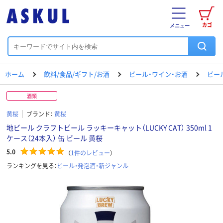
カゴ
メニュー
ホーム
飲料/食品/ギフト/お酒
ビール・ワイン・お酒
ビー
酒類
黄桜
ブランド：
黄桜
地ビール クラフトビール ラッキーキャット（LUCKY CAT） 350ml 1
ケース（24本入） 缶 ビール 黄桜
5.0
（
1
件のレビュー
）
ランキングを見る：
ビール・発泡酒・新ジャンル