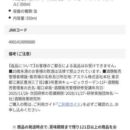
ル)：350ml
容器の種類：缶
内容量：350ml
JANコード
4901410090680
備考（ご注意）
【返品について】お客様のご都合による返品はお受けできません。
■20歳未満のお客様の飲酒は法律で禁止されています。■酒類販売
管理者標識・販売場の名称及び所在地：アスクル株式会社本社 東京
都江東区豊洲三丁目2番3号豊洲キュービックガーデン11F・酒類販
売管理者の氏名：堀口卓哉・酒類販売管理研修受講年月日：
2025/11/28・次回研修の受講期限：2028/11/27・研修実施団体名：一
社）酒類政策研究所
ご購入の際は、ご利用ガイド「
ご利用ガイド
」を必ずご確認の上、お
申し込みください。
※ 商品の発送時点で、賞味期限まで残り121日以上の商品をお