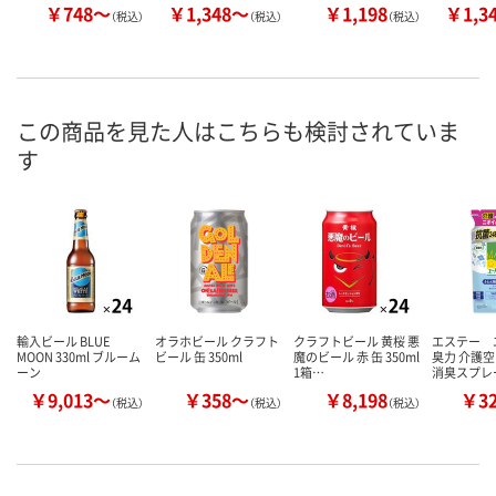
￥748～
￥1,348～
￥1,198
￥1,3
（税込）
（税込）
（税込）
この商品を見た人はこちらも検討されていま
す
輸入ビール BLUE
オラホビール クラフト
クラフトビール 黄桜 悪
エステー 
MOON 330ml ブルーム
ビール 缶 350ml
魔のビール 赤 缶 350ml
臭力 介護空
ーン
1箱…
消臭スプレ
￥9,013～
￥358～
￥8,198
￥3
（税込）
（税込）
（税込）