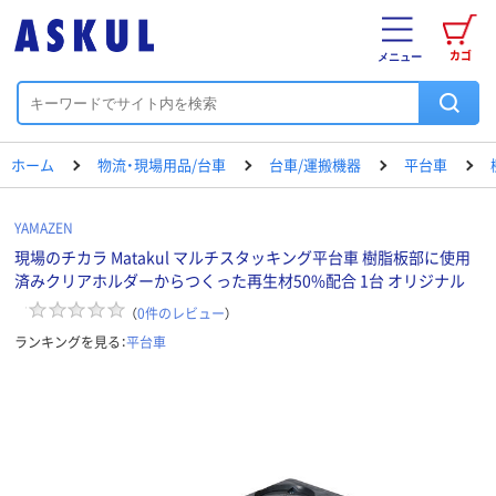
カゴ
メニュー
ホーム
物流・現場用品/台車
台車/運搬機器
平台車
YAMAZEN
現場のチカラ Matakul マルチスタッキング平台車 樹脂板部に使用
済みクリアホルダーからつくった再生材50%配合 1台 オリジナル
（
0
件のレビュー
）
ランキングを見る：
平台車