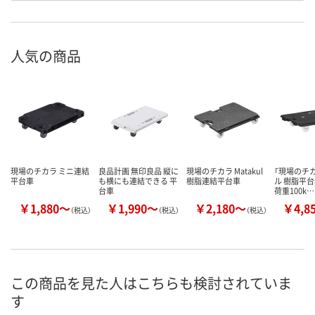
人気の商品
現場のチカラ ミニ連結
良品計画 無印良品 縦に
現場のチカラ Matakul
「現場のチカ
平台車
も横にも連結できる 平
樹脂連結平台車
ル 樹脂平台
台車
荷重100k…
￥1,880～
￥1,990～
￥2,180～
￥4,8
（税込）
（税込）
（税込）
この商品を見た人はこちらも検討されていま
す