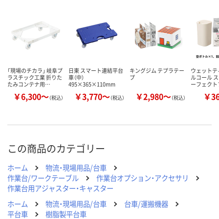
「現場のチカラ」 岐阜プ
日東 スマート連結平台
キングジム テプラテー
ウェットテ
ラスチック工業 折りた
車（中）
プ
ルコール ス
たみコンテナ用…
495×365×110mm
ーフェクト
￥6,300～
￥3,770～
￥2,980～
￥3
（税込）
（税込）
（税込）
この商品のカテゴリー
ホーム
物流・現場用品/台車
作業台/ワークテーブル
作業台オプション・アクセサリ
作業台用アジャスター・キャスター
ホーム
物流・現場用品/台車
台車/運搬機器
平台車
樹脂製平台車