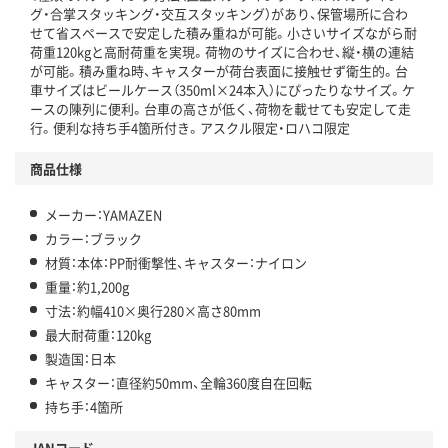
グ・合掌スタッキング・交互スタッキング）があり、保管場所に合わ
せて省スペースで安定した積み重ねが可能。小さいサイズながら耐
荷重120kgと高耐荷重を実現。荷物のサイズに合わせ、縦・横の連結
が可能。積み重ね時、キャスターが荷台表面に接触せず衛生的。台
車サイズはビールケース（350ml×24本入）にぴったりなサイズ。ケ
ースの陳列に便利。台車の高さが低く、荷物を載せても安定して走
行。便利な持ち手4箇所付き。アスクル限定・ロハコ限定
商品仕様
メーカー：YAMAZEN
カラー：ブラック
材質：本体：PP耐衝撃性、キャスター：ナイロン
重量：約1,200g
寸法：約幅410×奥行280×高さ80mm
最大耐荷重：120kg
製造国：日本
キャスター：直径約50mm、全輪360度自在回転
持ち手：4箇所
JANコード