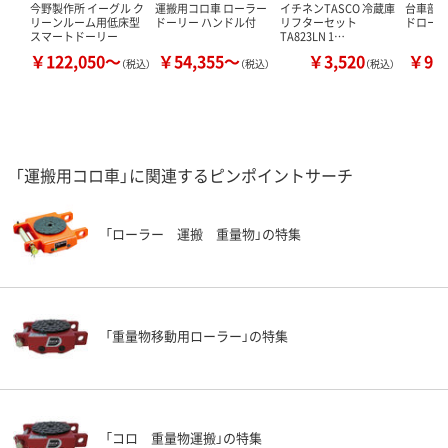
今野製作所 イーグル ク
運搬用コロ車 ローラー
イチネンTASCO 冷蔵庫
台車部品
リーンルーム用低床型
ドーリー ハンドル付
リフターセット
ドローラ
スマートドーリー
TA823LN 1…
￥122,050～
￥54,355～
￥3,520
￥99
（税込）
（税込）
（税込）
「運搬用コロ車」に関連するピンポイントサーチ
「ローラー 運搬 重量物」の特集
「重量物移動用ローラー」の特集
「コロ 重量物運搬」の特集