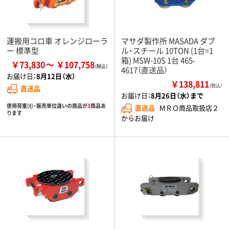
運搬用コロ車 オレンジローラ
マサダ製作所 MASADA ダブ
ー 標準型
ル・スチール 10TON (1台=1
箱) MSW-10S 1台 465-
￥73,830
￥107,758
4617（直送品）
お届け日：
8月12日（水）
￥138,811
（税込）
直送品
お届け日：
8月26日（水）まで
使用荷重(t)・販売単位違いの商品が
3
商品あ
直送品
ＭＲＯ商品取扱店２
ります
からお届け