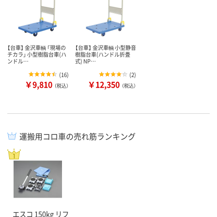
【台車】 金沢車輌 「現場の
【台車】 金沢車輌 小型静音
チカラ」 小型樹脂台車(ハ
樹脂台車(ハンドル折畳
ンドル…
式) NP…
(
16
)
(
2
)
￥9,810
￥12,350
（税込）
（税込）
運搬用コロ車の売れ筋ランキング
エスコ 150kg リフ