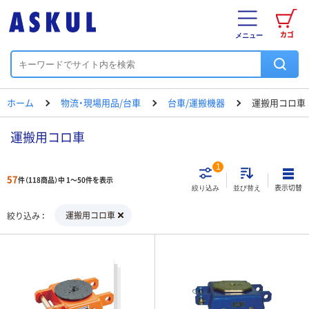
カゴ
メニュー
ホーム
物流・現場用品/台車
台車/運搬機器
運搬用コロ車
運搬用コロ車
1
57
件（118商品）中 1～50件を表示
表示切替
絞り込み
並び替え
運搬用コロ車
絞り込み