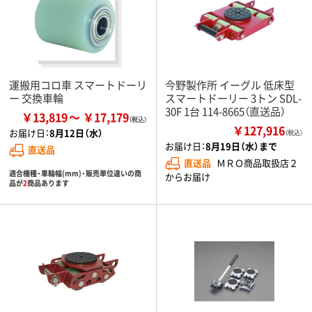
運搬用コロ車 スマートドーリ
今野製作所 イーグル 低床型
ー 交換車輪
スマートドーリー 3トン SDL-
30F 1台 114-8665（直送品）
￥13,819
￥17,179
￥127,916
お届け日：
8月12日（水）
（税込）
お届け日：
8月19日（水）まで
直送品
直送品
ＭＲＯ商品取扱店２
適合機種・車輪幅(mm)・販売単位違いの商
からお届け
品が
2
商品あります