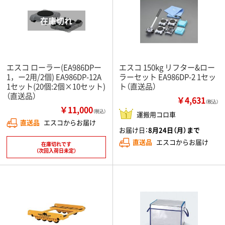
エスコ ローラー(EA986DPー
エスコ 150kg リフター&ロー
1，ー2用/2個) EA986DP-12A
ラーセット EA986DP-2 1セッ
1セット(20個:2個×10セット)
ト（直送品）
（直送品）
￥4,631
（税込）
￥11,000
（税込）
運搬用コロ車
直送品
エスコからお届け
お届け日：
8月24日（月）まで
直送品
エスコからお届け
在庫切れです
（次回入荷日未定）