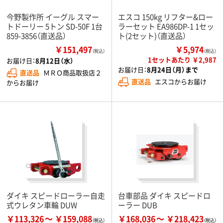
今野製作所 イーグル スマー
エスコ 150kg リフター&ロー
トドーリー 5トン SD-50F 1台
ラーセット EA986DP-1 1セッ
859-3856（直送品）
ト(2セット)（直送品）
￥151,497
￥5,974
（税込）
（税込）
1セットあたり ￥2,987
お届け日：
8月12日（水）
お届け日：
8月24日（月）まで
直送品
ＭＲＯ商品取扱店２
直送品
エスコからお届け
からお届け
ダイキ スピードローラー自走
台車部品 ダイキ スピードロ
式ウレタン車輪 DUW
ーラー DUB
￥113,326
￥159,088
￥168,036
￥218,423