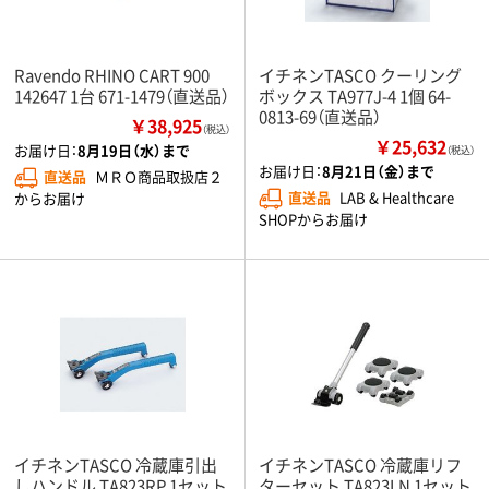
Ravendo RHINO CART 900
イチネンTASCO クーリング
142647 1台 671-1479（直送品）
ボックス TA977J-4 1個 64-
0813-69（直送品）
￥38,925
（税込）
￥25,632
お届け日：
8月19日（水）まで
（税込）
お届け日：
8月21日（金）まで
直送品
ＭＲＯ商品取扱店２
直送品
LAB & Healthcare
からお届け
SHOPからお届け
イチネンTASCO 冷蔵庫引出
イチネンTASCO 冷蔵庫リフ
しハンドル TA823RP 1セット
ターセット TA823LN 1セット