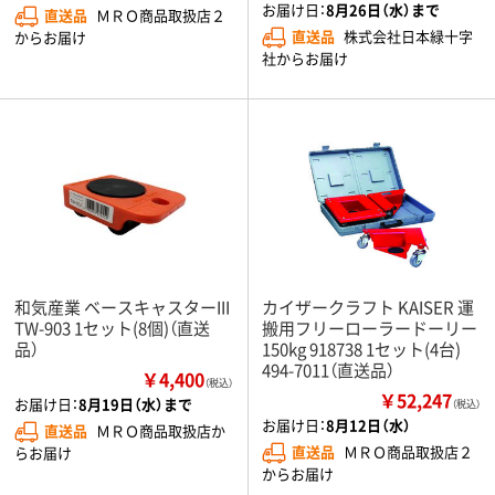
お届け日：
8月26日（水）まで
直送品
ＭＲＯ商品取扱店２
直送品
株式会社日本緑十字
からお届け
社からお届け
和気産業 ベースキャスターIII
カイザークラフト KAISER 運
TW-903 1セット(8個)（直送
搬用フリーローラードーリー
品）
150kg 918738 1セット(4台)
494-7011（直送品）
￥4,400
（税込）
￥52,247
お届け日：
8月19日（水）まで
（税込）
お届け日：
8月12日（水）
直送品
ＭＲＯ商品取扱店か
直送品
ＭＲＯ商品取扱店２
らお届け
からお届け