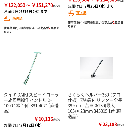
￥122,050
￥151,270
お届け日：
8月26日（水）まで
お届け日：
9月9日（水）まで
直送品
直送品
使用荷重(t)・販売単位違いの商品が
2
商品あ
ります
使用荷重(t)・販売単位違いの商品が
2
商品あ
ります
ダイキ DAIKI スピードローラ
らくらくヘルパー360°(プロ
ー旋回用操作ハンドル D-
仕様) 収納袋付 リフター全長
1000 1本(1個) 391-4071（直送
399mm、台車:Φ139(最大
品）
165)×28mm 345015 1台（直
送品）
￥10,136
（税込）
￥23,188
お届け日：
8月12日（水）
（税込）