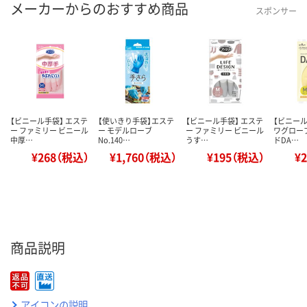
メーカーからのおすすめ商品
スポンサー
【ビニール手袋】 エステ
【使いきり手袋】エステ
【ビニール手袋】 エステ
【ビニール
ー ファミリー ビニール
ー モデルローブ
ー ファミリー ビニール
ワグロー
中厚…
No.140…
うす…
ドDA…
¥268（税込）
¥1,760（税込）
¥195（税込）
¥
商品説明
アイコンの説明