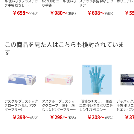
ル 使いきりプラスチッ
No.930ビニール 使いき
スチック手袋 粉なし ク
ポリエチレン
ク手袋 粉なし …
り手袋 …
リア
￥658～
￥980～
￥698～
￥5
（税込）
（税込）
（税込）
この商品を見た人はこちらも検討されていま
す
アスクル プラスチック
アスクル プラスチッ
「現場のチカラ」 川西
ジャパック
グローブ 粉なし（パウ
クグローブ 薄手 粉
工業 使いきりポリエチ
手袋 ポリ
ダーフリー）
なし（パウダーフリー…
レン手袋 外エン…
外エンボス
￥398～
￥298～
￥208～
￥3
（税込）
（税込）
（税込）