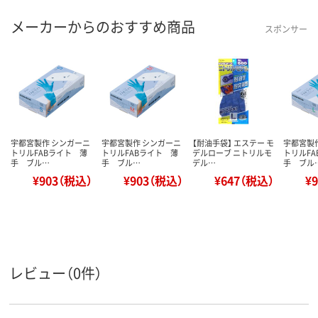
メーカーからのおすすめ商品
スポンサー
宇都宮製作 シンガーニ
宇都宮製作 シンガーニ
【耐油手袋】 エステー モ
宇都宮製
トリルFABライト 薄
トリルFABライト 薄
デルローブ ニトリルモ
トリルF
手 ブル…
手 ブル…
デル…
手 ブル
¥903（税込）
¥903（税込）
¥647（税込）
¥
レビュー（0件）