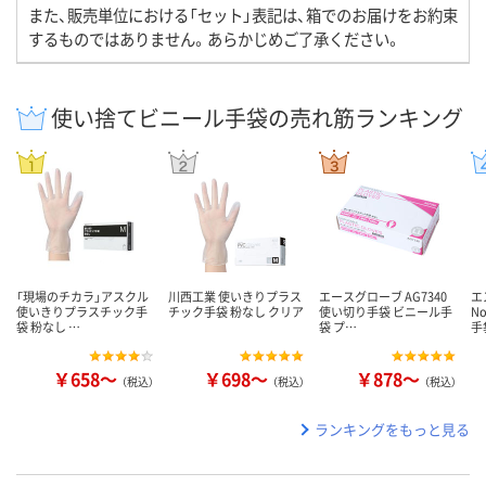
また、販売単位における「セット」表記は、箱でのお届けをお約束
するものではありません。あらかじめご了承ください。
使い捨てビニール手袋の売れ筋ランキング
「現場のチカラ」アスクル
川西工業 使いきりプラス
エースグローブ AG7340
エ
使いきりプラスチック手
チック手袋 粉なし クリア
使い切り手袋 ビニール手
N
袋 粉なし …
袋 プ…
手
￥658～
￥698～
￥878～
（税込）
（税込）
（税込）
ランキングをもっと見る