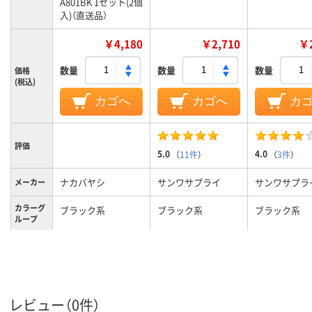
A801BK 1セット(2個
入)（直送品）
￥4,180
￥2,710
￥2
数量
数量
数量
価格
(税込)
カゴへ
カゴへ
カ
評価
5.0
4.0
（
11件
）
（
3件
）
ナカバヤシ
サンワサプライ
サンワサプラ
メーカー
カラーグ
ブラック系
ブラック系
ブラック系
ループ
1.6kg
120G
470G
質量
レビュー（0件）