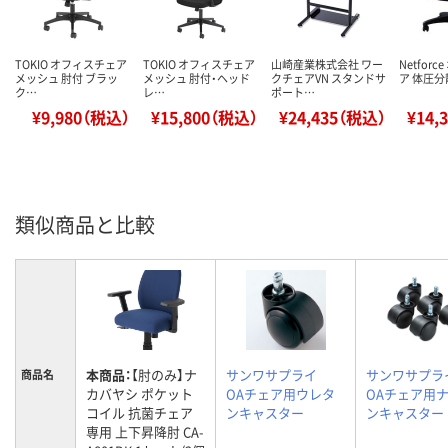
TOKIO オフィスチェア
TOKIO オフィスチェア
山崎産業株式会社 ワー
Netfor
メッシュ 肘付 ブラッ
メッシュ 肘付・ヘッド
クチェアVN スタンドサ
ア 体圧分
ク…
レ…
ポート…
¥9,980（税込）
¥15,800（税込）
¥24,435（税込）
¥14,
類似商品と比較
本商品：
【肘のみ】ナ
サンワサプライ
サンワサプ
商品名
カバヤシ ポケット
OAチェア用ウレタ
OAチェア用
コイル 抗菌チェア
ンキャスター
ンキャスター
専用 上下昇降肘 CA-