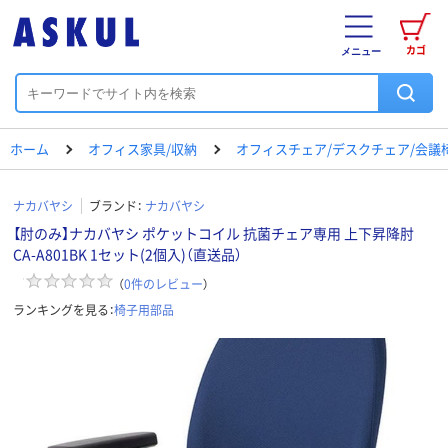
カゴ
メニュー
ホーム
オフィス家具/収納
オフィスチェア/デスクチェア/会議
ナカバヤシ
ブランド：
ナカバヤシ
【肘のみ】ナカバヤシ ポケットコイル 抗菌チェア専用 上下昇降肘
CA-A801BK 1セット(2個入)（直送品）
（
0
件のレビュー
）
ランキングを見る：
椅子用部品