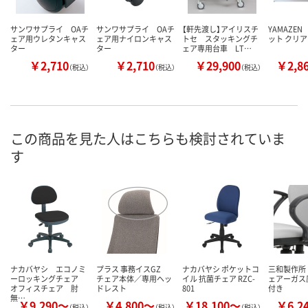
サンワサプライ OAチ
サンワサプライ OAチ
【軒先渡し】アイリスチ
YAMAZE
ェア用ウレタンキャス
ェア用ナイロンキャス
トセ スタッキングチ
ット クリ
ター
ター
ェア専用台車 LT…
￥2,710
￥2,710
￥29,900
￥2,8
（税込）
（税込）
（税込）
この商品を見た人はこちらも検討されていま
す
ナカバヤシ エコノミ
プラス 事務イスGZ
ナカバヤシ ポケットコ
三和製作所
ーロッキングチェア
チェア本体／専用ヘッ
イル 抗菌チェア RZC-
ェアーガス
オフィスチェア 肘
ドレスト
801
付き
無…
￥9,290～
￥4,800～
￥18,100～
￥6,2
（税込）
（税込）
（税込）