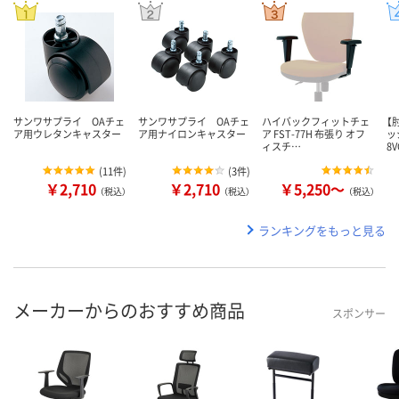
サンワサプライ OAチェ
サンワサプライ OAチェ
ハイバックフィットチェ
【
ア用ウレタンキャスター
ア用ナイロンキャスター
ア FST-77H 布張り オフ
ッ
ィスチ…
8
(
11件
)
(
3件
)
￥2,710
￥2,710
￥5,250～
（税込）
（税込）
（税込）
ランキングをもっと見る
メーカーからのおすすめ商品
スポンサー