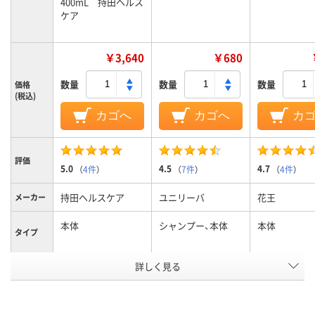
400mL 持田ヘルス
ケア
￥3,640
￥680
数量
数量
数量
価格
(税込)
カゴへ
カゴへ
カ
評価
5.0
4.5
4.7
（
4件
）
（
7件
）
（
4件
）
持田ヘルスケア
ユニリーバ
花王
メーカー
本体
シャンプー、本体
本体
タイプ
詳しく見る
400ml
500ｇ
450ml
内容量
さらさら
さらさら
仕上がり