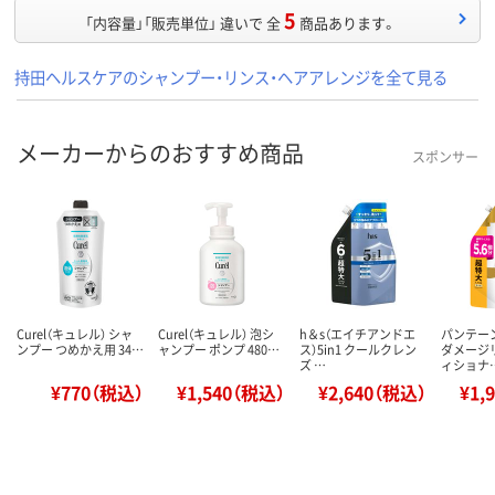
5
「内容量」「販売単位」 違いで 全
商品あります。
持田ヘルスケアのシャンプー・リンス・ヘアアレンジを全て見る
メーカーからのおすすめ商品
スポンサー
Curel（キュレル） シャ
Curel（キュレル） 泡シ
h＆s（エイチアンドエ
パンテー
ンプー つめかえ用 34…
ャンプー ポンプ 480…
ス）5in1 クールクレン
ダメージ
ズ …
ィショナ
¥770（税込）
¥1,540（税込）
¥2,640（税込）
¥1,