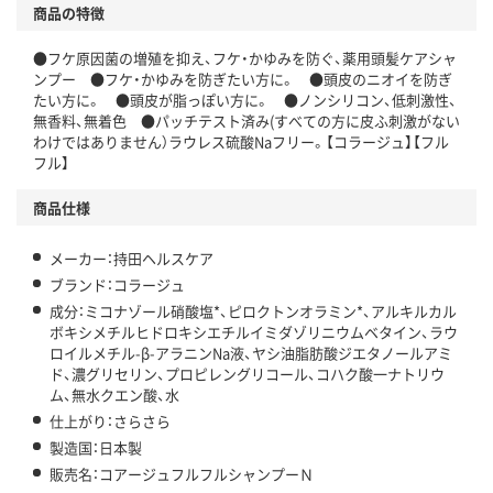
商品の特徴
●フケ原因菌の増殖を抑え、フケ・かゆみを防ぐ、薬用頭髪ケアシャ
ンプー ●フケ・かゆみを防ぎたい方に。 ●頭皮のニオイを防ぎ
たい方に。 ●頭皮が脂っぽい方に。 ●ノンシリコン、低刺激性、
無香料、無着色 ●パッチテスト済み(すべての方に皮ふ刺激がない
わけではありません）ラウレス硫酸Naフリー。【コラージュ】【フル
フル】
商品仕様
メーカー：持田ヘルスケア
ブランド：コラージュ
成分：ミコナゾール硝酸塩*、ピロクトンオラミン*、アルキルカル
ボキシメチルヒドロキシエチルイミダゾリニウムベタイン、ラウ
ロイルメチル-β-アラニンNa液、ヤシ油脂肪酸ジエタノールアミ
ド、濃グリセリン、プロピレングリコール、コハク酸一ナトリウ
ム、無水クエン酸、水
仕上がり：さらさら
製造国：日本製
販売名：コアージュフルフルシャンプーＮ