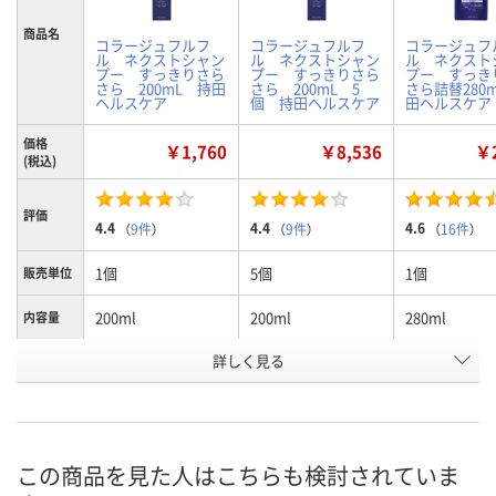
商品名
コラージュフルフ
コラージュフルフ
コラージュフ
ル ネクストシャン
ル ネクストシャン
ル ネクスト
プー すっきりさら
プー すっきりさら
プー すっき
さら 200mL 持田
さら 200mL 5
さら詰替280
ヘルスケア
個 持田ヘルスケア
田ヘルスケア
価格
￥1,760
￥8,536
￥2
(税込)
評価
4.4
4.4
4.6
（
9件
）
（
9件
）
（
16件
）
1個
5個
1個
販売単位
200ml
200ml
280ml
内容量
お申込番
詳しく見る
AW37713
ER03851
AW37695
号
入荷待ち
入荷待ち
あり
在庫
8月13日（木）
お届け日
この商品を見た人はこちらも検討されていま