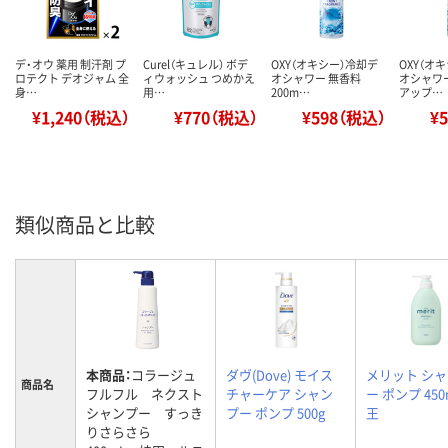
デ・オウ 薬用 制汗剤 プ
Curel（キュレル） ボデ
OXY（オキシー）冷却デ
OXY（オ
ロテクト デオジャム 全
ィウォッシュ つめかえ
オシャワー 無香料
オシャワ
身…
用…
200m…
アップ…
¥1,240（税込）
¥770（税込）
¥598（税込）
¥
類似商品と比較
本商品：
コラージュ
ダヴ(Dove) モイス
メリット シ
商品名
フルフル ネクスト
チャーケア シャン
ー ポンプ 450
シャンプー すっき
プー ポンプ 500g
王
りさらさら