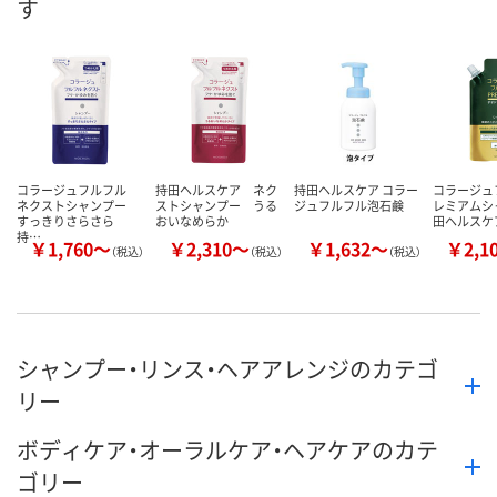
す
数量
お取り扱い終了しま
お取り扱い終了しま
した
した
カ
コラージュフルフル
持田ヘルスケア ネク
持田ヘルスケア コラー
コラージュ
ネクストシャンプー
ストシャンプー うる
ジュフルフル泡石鹸
レミアムシ
すっきりさらさら
おいなめらか
田ヘルスケ
持…
￥1,760～
￥2,310～
￥1,632～
￥2,1
（税込）
（税込）
（税込）
シャンプー・リンス・ヘアアレンジのカテゴ
リー
ボディケア・オーラルケア・ヘアケアのカテ
ゴリー