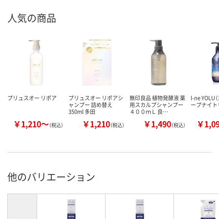
人気の商品
プリュスオー リポア
プリュスオー リポアシ
無印良品 植物発酵液 薬
I-ne YOL
ャンプー 詰め替え
用スカルプシャンプー
ープナイト
350ml 多田
４００ｍＬ 良…
￥1,210～
￥1,210
￥1,490
￥1,0
（税込）
（税込）
（税込）
他のバリエーション