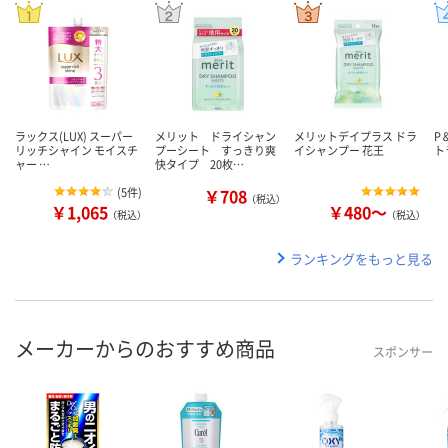
ラックス(LUX) スーパー
メリット ドライシャン
メリットデイプラス ドラ
P
リッチシャイン モイスチ
プーシート すっきり爽
イシャンプー 花王
ト
ャー …
快タイプ 20枚…
(
5件
)
￥708
（税込）
￥1,065
￥480～
（税込）
（税込）
ランキングをもっと見る
メーカーからのおすすめ商品
スポンサー