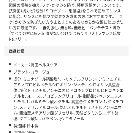
因菌の増殖を抑え、フケ・かゆみを防ぐ、薬用頭髪ケアリンスです。
抗真菌（抗カビ）成分「ミコナゾール硝酸塩」を日本で初めてリンス
に配合。リンスにも抗フケ効果をお求めの方におすすめです。 フ
ケ・かゆみを防ぎたい方やまとまりのあるなめらかな髪に仕上げた
い方に最適です。 低刺激性、無香料、無着色 パッチテスト済み
（すべての方に皮ふ刺激がないわけではありません）ラウレス硫酸
Naフリー。
商品仕様
メーカー：持田ヘルスケア
ブランド：コラージュ
成分：ミコナゾール硝酸塩*、トリメチルグリシン、アミノエチル
アミノプロピルメチルシロキサン・ジメチルシロキサン共重合
体、塩化トリメチルアンモニオヒドロキシプロピルヒドロキシエ
チルセルロース、プロピレングリコール、脂肪酸ジペンタエリス
リチル-1、パルミチン酸オクチル、高重合ジメチコン-1、ジメチコ
ン、ステアリルアルコール、塩化アルキルトリメチルアンモニウ
ム、親油型ステアリン酸グリセリル、天然ビタミンE、エデト酸
塩、クエン酸Na、パラベン、水、エタノール
製造国：日本製
内容量：280mL