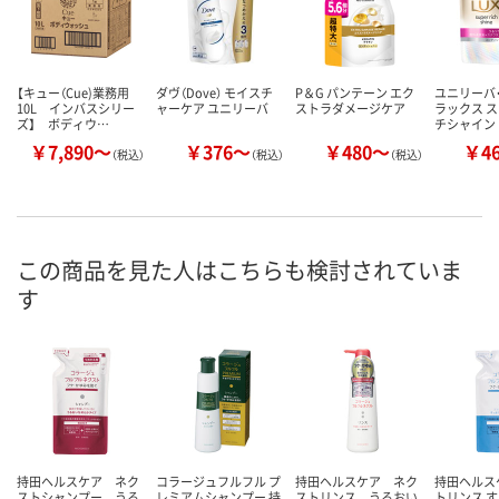
【キュー（Cue)業務用
ダヴ（Dove） モイスチ
P＆G パンテーン エク
ユニリーバ
10L インバスシリー
ャーケア ユニリーバ
ストラダメージケア
ラックス 
ズ】 ボディウ…
チシャイン
￥7,890～
￥376～
￥480～
￥4
（税込）
（税込）
（税込）
この商品を見た人はこちらも検討されていま
す
持田ヘルスケア ネク
コラージュフルフル プ
持田ヘルスケア ネク
持田ヘルス
ストシャンプー うる
レミアムシャンプー 持
ストリンス うるおい
トリンス 