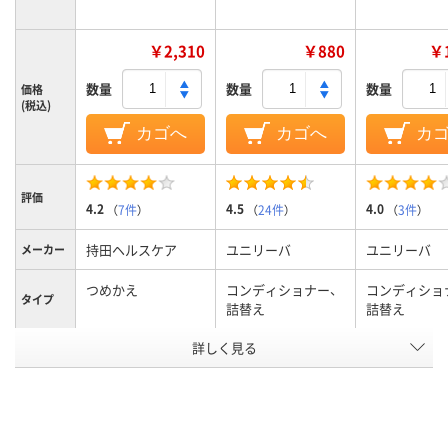
￥2,310
￥880
￥1
数量
数量
数量
価格
(税込)
カゴへ
カゴへ
カ
評価
4.2
4.5
4.0
（
7件
）
（
24件
）
（
3件
）
持田ヘルスケア
ユニリーバ
ユニリーバ
メーカー
つめかえ
コンディショナー、
コンディショ
タイプ
詰替え
詰替え
詳しく見る
男女兼用
男女兼用
対象
アスクル
商品環境
30
40
スコア