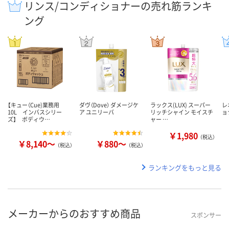
リンス/コンディショナーの売れ筋ランキ
ング
【キュー（Cue)業務用
ダヴ（Dove） ダメージケ
ラックス(LUX) スーパー
レ
10L インバスシリー
ア ユニリーバ
リッチシャイン モイスチ
ョ
ズ】 ボディウ…
ャー …
￥1,980
（税込）
￥8,140～
￥880～
（税込）
（税込）
ランキングをもっと見る
メーカーからのおすすめ商品
スポンサー