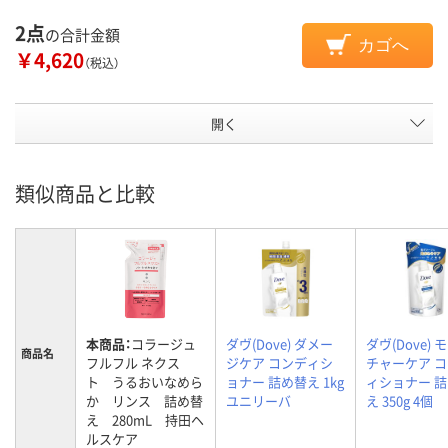
2点
の合計金額
カゴへ
￥4,620
（税込）
開く
類似商品と比較
本商品：
コラージュ
ダヴ(Dove) ダメー
ダヴ(Dove) 
商品名
フルフル ネクス
ジケア コンディシ
チャーケア 
ト うるおいなめら
ョナー 詰め替え 1kg
ィショナー 
か リンス 詰め替
ユニリーバ
え 350g 4個
え 280mL 持田ヘ
ルスケア