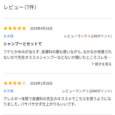
レビュー（7件）
2019年4月16日
まま様
レビューランク
A
(149ポイント)
シャンプーとセットで
フケとかゆみが治らず、皮膚科の薬も使いながら、なかなか改善され
ないので先生オススメシャンプーなどないか聞いたところコレを紹
介されました。普通のシャンプーなどに比べると少し高いですが、
続きを見る
すぐ改善されました。リンスとしては髪にはそんなにしっとりなめ
らかではないですが、皮膚には良いと思います。
2018年1月28日
ゆず様
レビューランク
S
(2040ポイント)
アレルギー体質で皮膚科の先生のオススメでこちらを使うようにな
りました。パサパサせず仕上がりもいいです。