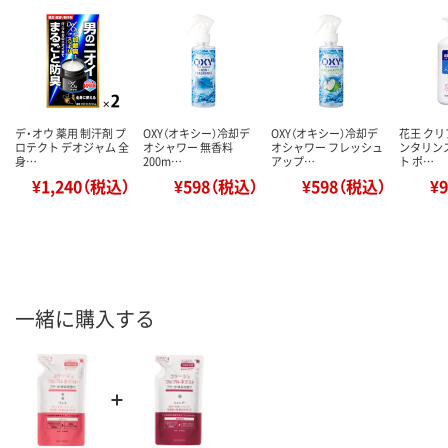
デ・オウ 薬用 制汗剤 プ
OXY（オキシー）冷却デ
OXY（オキシー）冷却デ
花王 クリ
ロテクト デオジャム 全
オシャワー 無香料
オシャワー フレッシュ
ンタリン
身…
200m…
アップ…
ト ポ…
¥1,240（税込）
¥598（税込）
¥598（税込）
¥
一緒に購入する