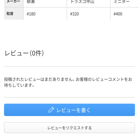
柳瀬
トラスコ中山
ミニター
メーカー
#180
#320
#400
粒度
外径
50～55mm未満
10～15mm未満
(mm)
レビュー（0件）
投稿されたレビューはまだありません。お客様のレビューコメントをお
待ちしています。
レビューを書く
レビューをリクエストする