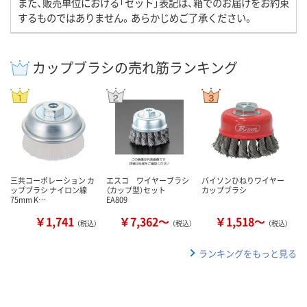
また、販売単位における「セット」表記は、箱でのお届けをお約束
するものではありません。あらかじめご了承ください。
カップブラシの売れ筋ランキング
三共コーポレーション カ
エスコ ワイヤーブラシ
バイソンひねりワイヤー
ップブラシ ナイロン線
（カップ型）セット
カップブラシ
75mm K…
EA809
￥1,741
￥7,362～
￥1,518～
（税込）
（税込）
（税込）
ランキングをもっと見る