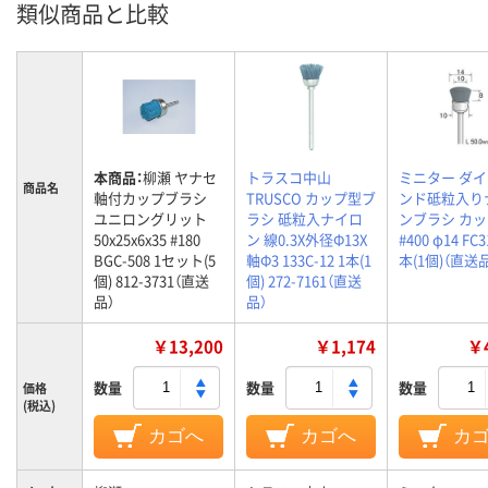
類似商品と比較
本商品：
柳瀬 ヤナセ
トラスコ中山
ミニター ダ
商品名
軸付カップブラシ
TRUSCO カップ型ブ
ンド砥粒入り
ユニロングリット
ラシ 砥粒入ナイロ
ンブラシ カ
50x25x6x35 #180
ン 線0.3X外径Φ13X
#400 φ14 FC3
BGC-508 1セット(5
軸Φ3 133C-12 1本(1
本(1個)（直送
個) 812-3731（直送
個) 272-7161（直送
品）
品）
￥13,200
￥1,174
￥4
数量
数量
数量
価格
(税込)
カゴへ
カゴへ
カ