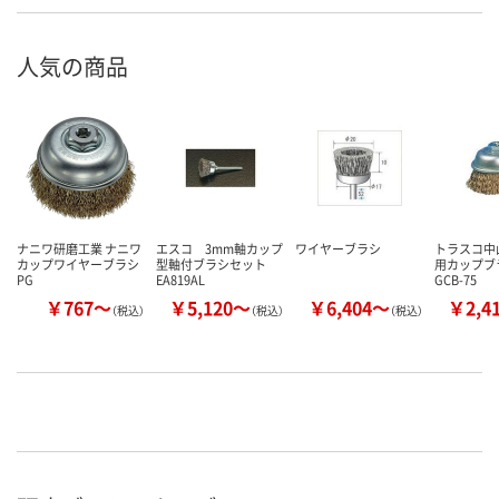
人気の商品
ナニワ研磨工業 ナニワ
エスコ 3mm軸カップ
ワイヤーブラシ
トラスコ中
カップワイヤーブラシ
型軸付ブラシセット
用カップブラ
PG
EA819AL
GCB-75
￥767～
￥5,120～
￥6,404～
￥2,4
（税込）
（税込）
（税込）