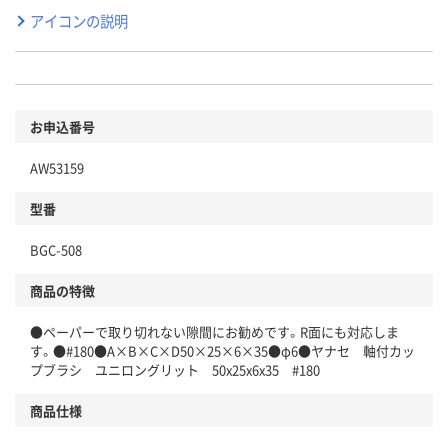
アイコンの説明
お申込番号
AW53159
型番
BGC-508
商品の特徴
●ペーパーで取り切れない隙間にお勧めです。R面にも対応しま
す。●#180●A×B×C×D50×25×6×35●φ6●ヤナセ 軸付カッ
プブラシ ユニロングリット 50x25x6x35 #180
商品仕様