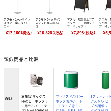
テラモト 2wayサイン
テラモト 2wayサイン
アスカ 転倒防止ブラ
アスカ 
スタンド 案内板 A3ヨ
スタンド 案内板 A4ヨ
ックボード 両面タイ
ックボー
コ …
コ …
プ Ｍサイズ…
プ Ｍサ
¥13,100（税込）
¥10,820（税込）
¥7,898（税込）
¥6,
類似商品と比較
本商品：
マックス
マックス MAX ビー
【アウトレッ
商品名
MAX ビーポップミ
ポップ 標準シート
クス MAX ビ
ニ用ラミネートテー
100タイプ 緑 SL-
プ 高耐侯シート
プ LMーL509BG 緑
S116NLミドリ 1箱
タイプ 緑 SL-