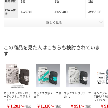
1個
1個
1個
販売単位
お申込番
AW57401
AW53400
AW53108
号
詳しく見る
わずか
あり
わずか
在庫
8月12日（水）
8月12日（水）
8月12日（水）
お届け日
数量
数量
数量
この商品を見た人はこちらも検討されていま
す
カゴへ
カゴへ
カ
マックス（MAX） MAX ビ
マックス 文字テープ 黒
マックス レタリテープ
キングジム
ーポップミニ用 ラミネ
文字
LM-L
TEPRA P
ートテー…
プ 白ラベ…
￥1,201～
￥1,320～
￥991～
￥9
（税込）
（税込）
（税込）