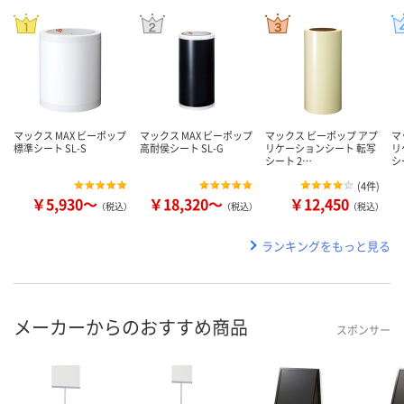
マックス MAX ビーポップ
マックス MAX ビーポップ
マックス ビーポップ アプ
マ
標準シート SL-S
高耐侯シート SL-G
リケーションシート 転写
リ
シート 2…
シ
(
4件
)
￥5,930～
￥18,320～
￥12,450
（税込）
（税込）
（税込）
ランキングをもっと見る
メーカーからのおすすめ商品
スポンサー