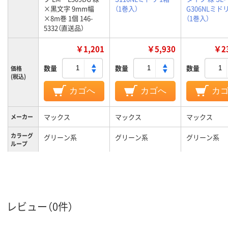
×黒文字 9mm幅
（1巻入）
G306NLミドリ
×8m巻 1個 146-
（1巻入）
5332（直送品）
￥1,201
￥5,930
￥23
数量
数量
数量
価格
(税込)
カゴへ
カゴへ
カ
マックス
マックス
マックス
メーカー
カラーグ
グリーン系
グリーン系
グリーン系
ループ
シート長
8m
さ
レビュー（0件）