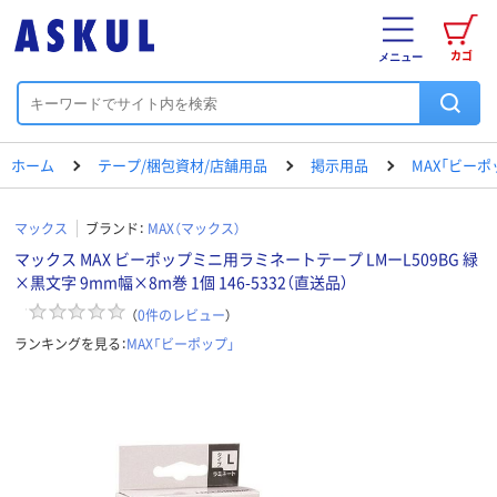
カゴ
メニュー
ホーム
テープ/梱包資材/店舗用品
掲示用品
MAX「ビーポ
マックス
ブランド：
MAX（マックス）
マックス MAX ビーポップミニ用ラミネートテープ LMーL509BG 緑
×黒文字 9mm幅×8m巻 1個 146-5332（直送品）
（
0
件のレビュー
）
ランキングを見る：
MAX「ビーポップ」