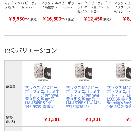
マックス MAX ビーポッ
マックス MAX ビーポッ
マックス ビーポップ ア
マックス ビ
プ 標準シート SL-S
プ 高耐侯シート SL-G
プリケーションシート
プリケーシ
転写シート 2…
転写シート 
￥5,930～
￥16,500～
￥12,450
￥8,
（税込）
（税込）
（税込）
他のバリエーション
商品名
マックス MAX ビー
マックス MAX ビー
マックス MAX
ポップミニ用ラミネ
ポップミニ用ラミネ
ポップミニ用
ートテープ 9mm幅
ートテープ 9mm幅
ートテープ L
青×黒文字 8m巻
黄×黒文字 8m巻
L509BR 赤
LM-L509BS 1個
LM-L509BY 1個 146-
9mm幅×8m巻
146-5303（直送品）
5315（直送品）
146-5322（直
価格
￥1,201
￥1,201
￥1
(税込)