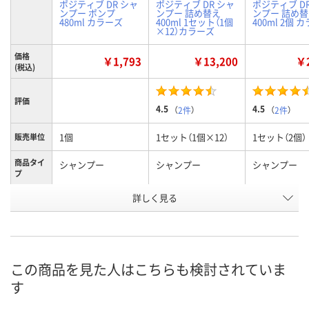
ポジティブ DR シャ
ポジティブ DR シャ
ポジティブ D
ンプー ポンプ
ンプー 詰め替え
ンプー 詰め
480ml カラーズ
400ml 1セット（1個
400ml 2個 
×12）カラーズ
価格
￥1,793
￥13,200
￥2
(税込)
評価
4.5
4.5
（
2件
）
（
2件
）
1個
1セット（1個×12）
1セット（2個）
販売単位
商品タイ
シャンプー
シャンプー
シャンプー
プ
本体/詰め
詳しく見る
本体
詰替え
詰替え
替え
お申込番
AW70925
WRN6762
AW70929
号
この商品を見た人はこちらも検討されていま
あり
1点
7点
在庫
す
8月9日（日）
8月9日（日）
8月9日（日）
お届け日