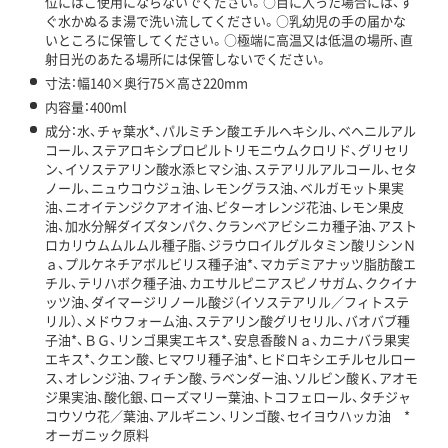
位にはご使用にならないでください。○目に入った場合には、す
ぐ水かぬるま湯で洗い流してください。○乳幼児の手の届かな
いところに保管してください。○極端に高温又は低温の場所、直
射日光のあたる場所には保管しないでください。
寸法：幅140×奥行75×高さ220mm
内容量：400ml
成分：水、チャ葉水*、パルミチン酸エチルヘキシル、ベヘニルアル
コール、ステアロキシプロピルトリモニウムクロリド、グリセリ
ン、イソステアリン酸水添ヒマシ油、ステアリルアルコール、セタ
ノール、ニュウコウジュ油、レモングラス油、ベルガモット果実
油、ニオイテンジクアオイ油、ビターオレンジ花油、レモン果皮
油、加水分解ダイズタンパク、クランベアビシニカ種子油、アスト
ロカリウムムルムル種子脂、ジラウロイルグルタミン酸リシンＮ
ａ、プルケネチアボルビリス種子油*、マカデミアナッツ脂肪酸エ
チル、テリハボク種子油、カエサルピニアスピノサガム、ククイナ
ッツ油、ダイマージリノール酸ジ（イソステアリル／フィトステ
リル）、メドウフォーム油、ステアリン酸グリセリル、バオバブ種
子油*、ＢＧ、リンゴ果実エキス*、安息香酸Ｎａ、カニナバラ果実
エキス*、クエン酸、ヒマワリ種子油*、ヒドロキシエチルセルロー
ス、オレンジ油、フィチン酸、ラベンダー油、ソルビン酸Ｋ、アオモ
ジ果実油、酸化銀、ローズマリー葉油、トコフェロール、タチジャ
コウソウ花／葉油、アルギニン、リンゴ酸、セイヨウハッカ油 *
オーガニック原料