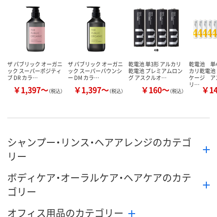
数量
数量
数量
カゴへ
カゴへ
カ
ザ パブリック オーガニ
ザ パブリック オーガニ
乾電池 単3形 アルカリ
乾電池 単
ック スーパーポジティ
ック スーパーバウンシ
乾電池 プレミアムロン
カリ乾電池
ブ DR カラ…
ー DM カラ…
グ アスクルオ…
ケージ ア
リ…
￥1,397～
￥1,397～
￥160～
￥1
（税込）
（税込）
（税込）
シャンプー・リンス・ヘアアレンジのカテゴ
リー
ボディケア・オーラルケア・ヘアケアのカテ
ゴリー
オフィス用品のカテゴリー