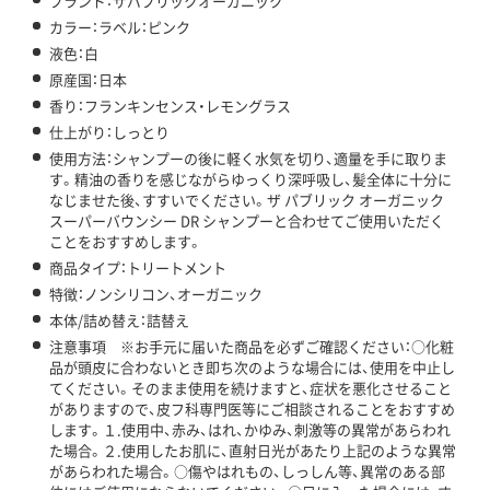
ブランド：ザパブリックオーガニック
カラー：ラベル：ピンク
液色：白
原産国：日本
香り：フランキンセンス・レモングラス
仕上がり：しっとり
使用方法：シャンプーの後に軽く水気を切り、適量を手に取りま
す。精油の香りを感じながらゆっくり深呼吸し、髪全体に十分に
なじませた後、すすいでください。ザ パブリック オーガニック
スーパーバウンシー DR シャンプーと合わせてご使用いただく
ことをおすすめします。
商品タイプ：トリートメント
特徴：ノンシリコン、オーガニック
本体/詰め替え：詰替え
注意事項 ※お手元に届いた商品を必ずご確認ください：○化粧
品が頭皮に合わないとき即ち次のような場合には、使用を中止し
てください。そのまま使用を続けますと、症状を悪化させること
がありますので、皮フ科専門医等にご相談されることをおすすめ
します。１.使用中、赤み、はれ、かゆみ、刺激等の異常があらわれ
た場合。２.使用したお肌に、直射日光があたり上記のような異常
があらわれた場合。○傷やはれもの、しっしん等、異常のある部