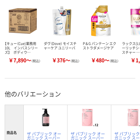
【キュー（Cue)業務用
ダヴ（Dove） モイスチ
P＆G パンテーン エク
ラックス(LU
10L インバスシリー
ャーケア ユニリーバ
ストラダメージケア
ーリッチシ
ズ】 ボディウ…
スチャー …
￥7,890～
￥376～
￥480～
￥1,
（税込）
（税込）
（税込）
他のバリエーション
商品名
ザ パブリック オー
ザ パブリック オー
ザ パブリック
ガニック スーパー
ガニック スーパー
ガニック ス