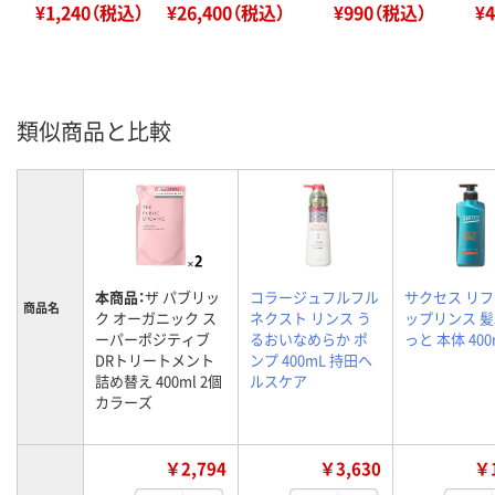
¥1,240（税込）
¥26,400（税込）
¥990（税込）
¥
類似商品と比較
本商品：
ザ パブリッ
コラージュフルフル
サクセス リ
商品名
ク オーガニック ス
ネクスト リンス う
ップリンス 
ーパーポジティブ
るおいなめらか ポ
っと 本体 400
DRトリートメント
ンプ 400mL 持田ヘ
詰め替え 400ml 2個
ルスケア
カラーズ
￥2,794
￥3,630
￥1