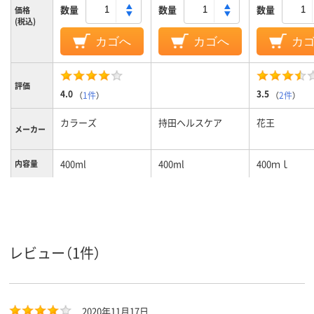
数量
数量
数量
価格
(税込)
カゴへ
カゴへ
カ
評価
4.0
3.5
（
1件
）
（
2件
）
カラーズ
持田ヘルスケア
花王
メーカー
400ml
400ml
400ｍｌ
内容量
しっとり
しっとり
さらさら
仕上がり
レビュー（1件）
2020年11月17日