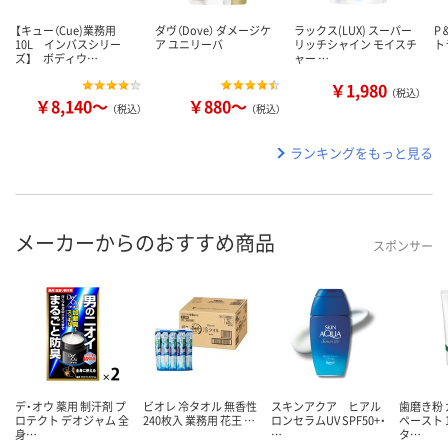
【キュー（Cue)業務用
ダヴ（Dove） ダメージケ
ラックス(LUX) スーパー
P
10L インバスシリー
ア ユニリーバ
リッチシャイン モイスチ
ト
ズ】 ボディウ…
ャー …
￥1,980
（税込）
￥8,140～
￥880～
（税込）
（税込）
ランキングをもっと見る
メーカーからのおすすめ商品
スポンサー
デ・オウ 薬用 制汗剤 プ
ビオレ 冷タオル 無香性
スキンアクア ヒアル
歯磨き粉 
ロテクト デオジャム 全
240枚入 業務用 花王 …
ロンセラムUV SPF50+・
ペースト 1
身…
…
タ…