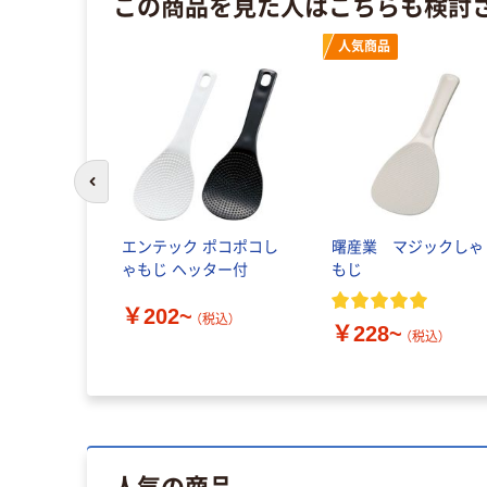
この商品を見た人はこちらも検討
ル
人気商品
前のスライドへ
エンテック ポコポコし
曙産業 マジックしゃ
ニーナカラー
ゃもじ ヘッター付
もじ
￥202~
（税込）
~
￥228~
（税込）
（税込）
人気の商品