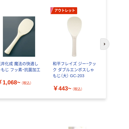
アウトレット
次のスライド
花井化成 魔法の快適し
和平フレイズ ジー・クッ
アルティス
ゃもじ フッ素・抗菌加工
ク ダブルエンボスしゃ
フ（HOME 
もじ（大） GC-203
ン製 ブラ
￥1,068~
（税込）
￥443~
￥1,364
（税込）