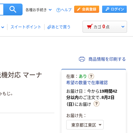
ヘルプ
各種お手続き
0
スイートポイント
あとで買う
カゴ
点
商品情報を印刷する
食洗機対応 マーナ
在庫：
あり
希望の数量で在庫確認
お届け日：今から
19時間42
ゃもじ。
分以内
のご注文で、
8月2日
（日）
にお届け
お届け先：