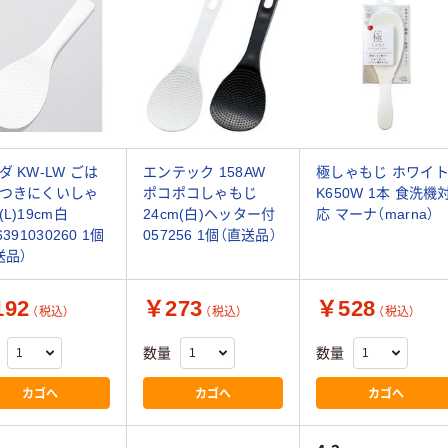
ダ KW-LW ごは
エンテック 158AW
極しゃもじ ホワイ
つきにくいしゃ
ポコポコしゃもじ
K650W 1本 食洗機
L)19cm白
24cm(白)ヘッター付
応 マーナ（marna）
6391030260 1個
057256 1個（直送品）
送品）
92
￥273
￥528
（税込）
（税込）
（税込）
数量
数量
カゴへ
カゴへ
カゴへ