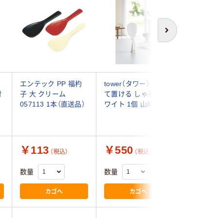
次へ
ト
エンテック PP 福杓
tower（タワー） 立っ
曙産業 調
対
子 大 クリーム
て置ける しゃもじ ホ
426 も
057113 1本（直送品）
ワイト 1個 山崎実業
じ 白 21
004951
品）
￥113
￥550
￥488
（税込）
（税込）
数量
数量
数量
カゴへ
カゴへ