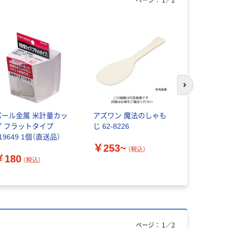
本気プ
次のスライド
パール金属 米計量カッ
アズワン 魔法のしゃも
アスクル 
プ フラットタイプ
じ 62-8226
タ ラベル
19649 1個（直送品）
￥253~
（税込）
￥600~
￥180
（税込）
ページ：
1
／
2