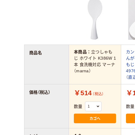
本商品：
立つしゃも
カン
商品名
じ ホワイト K386W 1
んが
本 食洗機対応 マーナ
もじ(
（marna）
497
（直
￥514
￥1
価格（税込）
（税込）
数量
数量
カゴへ