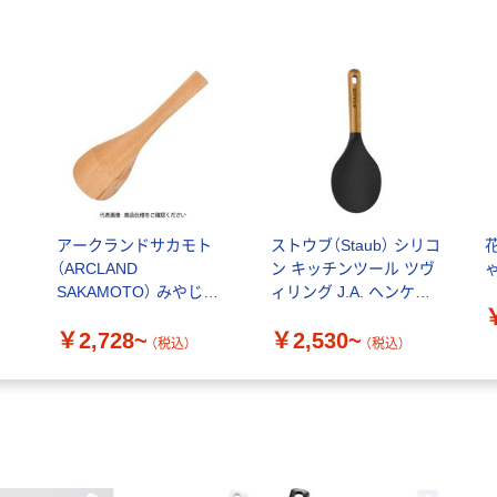
ジ
アークランドサカモト
ストウブ（Staub） シリコ
（ARCLAND
ン キッチンツール ツヴ
SAKAMOTO） みやじま
ィリング J.A. ヘンケル
ヘラ
ス
￥2,728~
￥2,530~
（税込）
（税込）