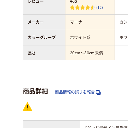
4.8
レビュー
(12)
メーカー
マーナ
カン
カラーグループ
ホワイト系
ホワ
長さ
20cm～30cm未満
全長
200mm
重量
50g
商品詳細
商品情報の誤りを報告