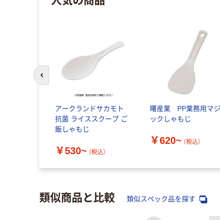
前のスライドへ
ライクイット）
アークランドサカモト
曙産業 PP業務用マ
ス しゃも
抗菌 ライススクープ ご
ックしゃもじ
取寄品）（直
飯しゃもじ
￥620~
（税込）
￥530~
込）
（税込）
類似商品と比較
類似スペック品を探す