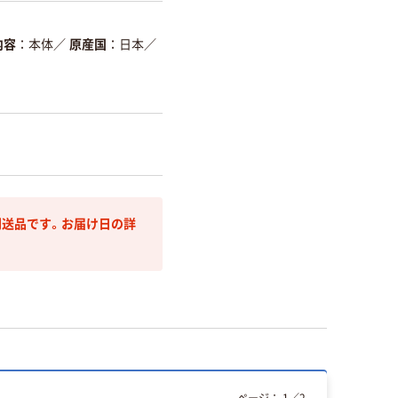
内容
本体
／
原産国
日本
／
送品です。お届け日の詳
ページ：
1
／
2