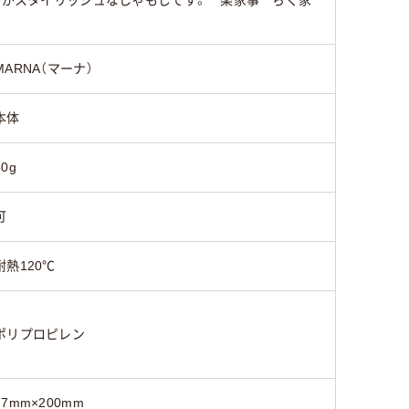
ップがスタイリッシュなしゃもじです。 楽家事 らく家
MARNA（マーナ）
本体
50g
可
耐熱120℃
ポリプロピレン
77mm×200mm