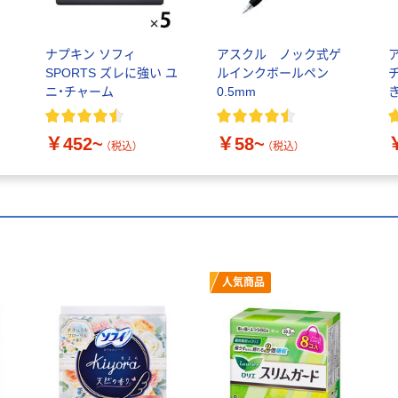
ナプキン ソフィ
アスクル ノック式ゲ
ス
SPORTS ズレに強い ユ
ルインクボールペン
ニ・チャーム
0.5mm
き
￥452~
￥58~
（税込）
（税込）
人気商品