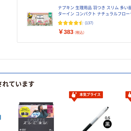
ナプキン 生理用品 羽つき スリム 多い昼 セ
ターイン コンパクト ナチュラルフロー
香り 1個（22枚入） ユニ・チャーム
(137)
￥383
（税込）
されています
本気プライス