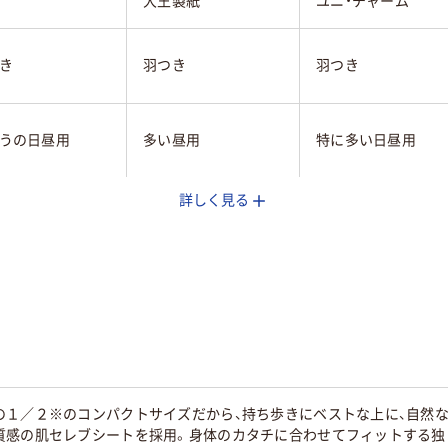
大王製紙
ユニ・チャーム
き
羽つき
羽つき
うの日昼用
多い昼用
特に多い日昼用
詳しく見る
シックタイプ
肌ケアスリム
肌ケアタイプ
エチレン・ポリプ
ポリエステル、ポリエ
ポリエステル、ポリ
レン・ポリエステ
チレン
チレン
量
通常品
大容量
5ｃｍ
23cm
23cm
の１／２※のコンパクトサイズだから、持ち歩きにベストな上に、自然
質感の肌セレブシートを採用。身体のカタチに合わせてフィットする独