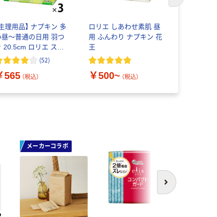
次のスライド
【生理用品】 ナプキン 多
ロリエ しあわせ素肌 昼
エリス コ
い昼～普通の日用 羽つ
用 ふんわり ナプキン 花
ド 羽つき 
 20.5cm ロリエ スリ
王
王製紙 エ
ムガード 1セット（8枚入
用品
(
52
)
￥468~
3個） 花王
￥565
￥500~
（税込）
（税込）
メーカーコラボ
次へ