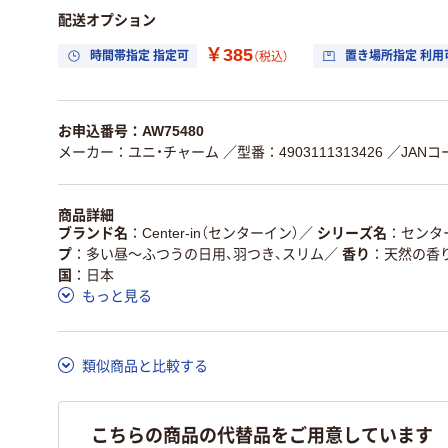
配送オプション
￥385
時間帯指定 指定可
置き場所指定 利用
（税込）
お申込番号：AW75480
メーカー：ユニ・チャーム
／型番：4903111313426
／JANコー
商品詳細
ブランド名
Center-in（センターイン）
／
シリーズ名
センタ
プ
多い昼～ふつうの日用、羽つき、スリム
／
香り
天然の香
国
日本
もっと見る
類似商品と比較する
こちらの商品の代替品をご用意しています