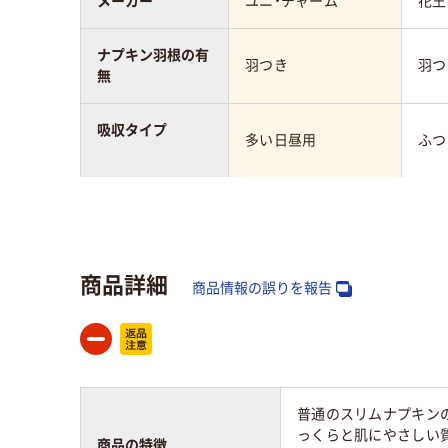
メーカー
ユニ・チャーム
花王
ナプキン羽根の有
羽つき
羽つ
無
吸収タイプ
多い日昼用
ふつ
シートタイプ
ベーシックタイプ
ベー
表面素材
ポリ
ポリエステル、ポリエ
商品詳細
ロピ
商品情報の誤りを報告
チレン
ル
容量タイプ
通常品
大容
長さ
21.5cm
20.
普通のスリムナプキン
っくらと肌にやさしい
商品の特徴