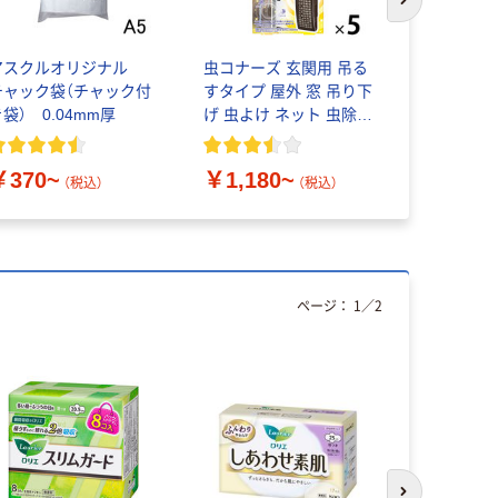
次のスライド
アスクルオリジナル
虫コナーズ 玄関用 吊る
コクヨ バ
チャック袋（チャック付
すタイプ 屋外 窓 吊り下
ン領収証（
袋） 0.04mm厚
げ 虫よけ ネット 虫除け
防虫剤 KINCHO キンチ
￥327~
ョー
￥370~
￥1,180~
（税込）
（税込）
ページ：
1
／
2