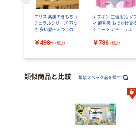
前のスライドへ
つき ソフィ
エリス 素肌のきもち ナ
ナプキン 生理用品 ソ
オーガニッ
チュラルシリーズ 羽つ
ィ 超熟睡 おでかけ交
ユニ・チャー
き 多い昼～ふつうの日
ショーツ ナチュラル
用 大王製紙
レー M～L 昼用 1パッ
￥498~
￥786
（4枚）ユニ・チャーム
（税込）
（税込）
税込）
類似商品と比較
類似スペック品を探す