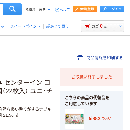
ヘルプ
各種お手続き
0
スイートポイント
あとで買う
カゴ
点
商品情報を印刷する
お取扱い終了しました
昼 センターイン コ
22枚入） ユニ・チ
こちらの商品の代替品を
ご用意しています
自然な良い香りがするナプキ
1.5cm）
￥383
（税込）