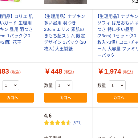
理用品】 ロリエ 肌
【生理用品】 ナプキン
【生理用品】 ナプキ
いガード 生理用
多い昼用 羽つき
ソフィ はだおもい 
キン 昼用 羽つき
23cm エリス 素肌の
つき 特に多い昼用
5cm 1パック（20
きもち超スリム 限定
(23cm) 1セット（30
×2個） 花王
デザイン 1パック（20
枚入×3個） ユニ・チ
枚入）大王製紙
ーム 大容量 ファミ
ーパック
83
￥448
￥1,974
（税込）
（税込）
（税込）
数量
数量
カゴへ
カゴへ
カゴへ
4.6
(571)