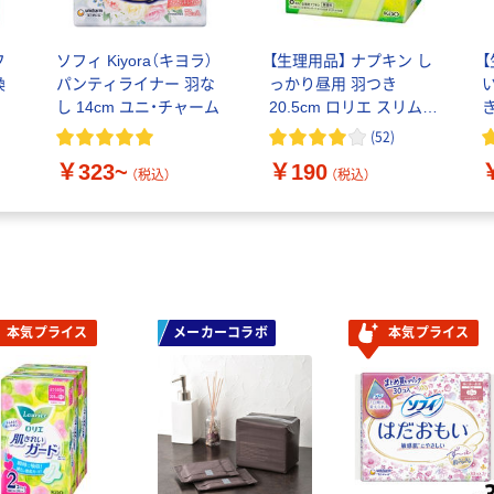
フ
ソフィ Kiyora（キヨラ）
【生理用品】 ナプキン し
換
パンティライナー 羽な
っかり昼用 羽つき
グ
し 14cm ユニ・チャーム
20.5cm ロリエ スリムガ
き
ク
ード 1個（8枚） 花王
(
52
)
×
￥323~
￥190
（税込）
（税込）
本気プライス
メーカーコラボ
本気プライス