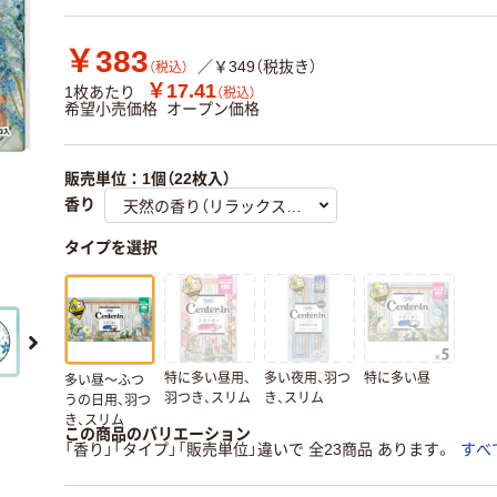
￥383
／￥349（税抜き）
（税込）
￥17.41
1枚あたり
（税込）
希望小売価格
オープン価格
販売単位：1個（22枚入）
香り
タイプを選択
特に多い昼用、
多い夜用、羽つ
特に多い昼
多い昼～ふつ
羽つき、スリム
き、スリム
うの日用、羽つ
き、スリム
この商品のバリエーション
「香り」「タイプ」「販売単位」違いで 全23商品 あります。
すべ