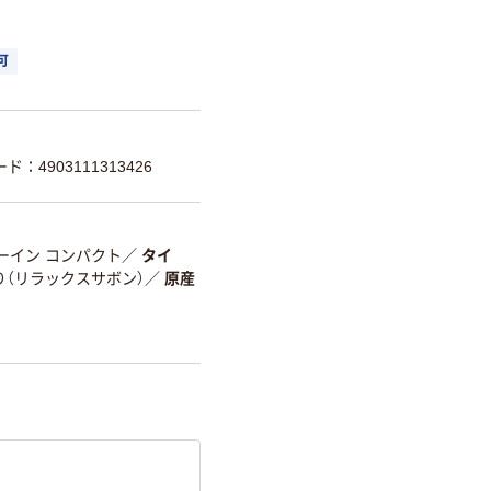
可
ド：4903111313426
ーイン コンパクト
／
タイ
り（リラックスサボン）
／
原産