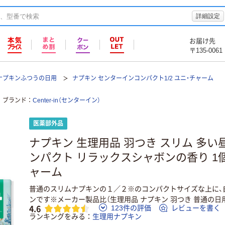
詳細設定
お届け先
〒135-0061
ナプキンふつうの日用
ナプキン センターインコンパクト1/2 ユニ・チャーム
ブランド
Center-in（センターイン）
医薬部外品
ナプキン 生理用品 羽つき スリム 多い
ンパクト リラックスシャボンの香り 1個（
ャーム
普通のスリムナプキンの１／２※のコンパクトサイズな上に、
ンです※メーカー製品比（生理用品 ナプキン 羽つき 普通の日用 2
4.6
123件の評価
レビューを書く
ランキングをみる
生理用ナプキン