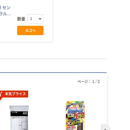
ン
ラルの
数量
カゴへ
ページ：
1
／
2
本気プライス
本気プ