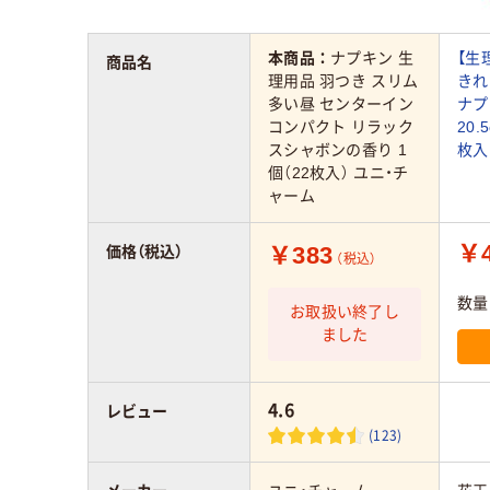
本商品：
ナプキン 生
【生
商品名
理用品 羽つき スリム
きれ
多い昼 センターイン
ナプ
コンパクト リラック
20.
スシャボンの香り 1
枚入
個（22枚入） ユニ・チ
ャーム
￥4
￥383
価格（税込）
（税込）
数量
お取扱い終了し
ました
4.6
レビュー
(123)