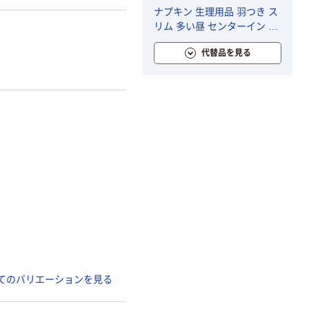
ナプキン 生理用品 羽つき ス
リム 多い昼 センターイン コ
ンパクト ナチュラルフロー
代替品を見る
ラルの香り 1個（22枚入） ユ
ニ・チャーム
てのバリエーションを見る