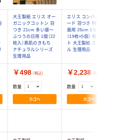
ン
大王製紙 エリス オー
エリス コンパクトガ
エリス 
羽
ガニックコットン 羽
ード 羽つき 特に多い
360 羽
つき 21cm 多い昼～
昼用 25cm 1セット
36cm 
ふつうの日用 1個（22
（19枚×5個） 極薄シー
夜用 ナプ
ャ
枚入）素肌のきもち
ト 大王製紙 エリエー
（18枚×
リ
ナチュラルシリーズ
ル 生理用品
理用品
生理用品
￥498
￥2,238
￥3,2
（税込）
（税込）
数量
数量
数量
カゴへ
カゴへ