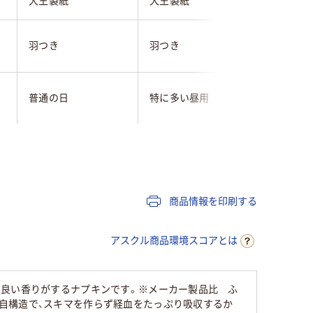
大王製紙
大王製紙
大王製紙
羽つき
羽つき
羽つき
普通の日
特に多い昼用
特に多い
肌ケアスリム
快適・吸収スリム
安心夜用
エ
ポリエステル／ポリ
ポリエス
コットン
商品情報を印刷する
エチレン
エチレン
アスクル商品環境スコアとは
通常品
通常品
大容量
21cm
25cm
36ｃｍ
な良い香りがするナプキンです。※メーカー製品比 ふ
自構造で、スキマを作らず経血をたっぷり吸収するか