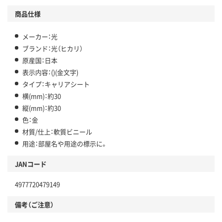
商品仕様
メーカー：光
ブランド：光（ヒカリ）
原産国：日本
表示内容：()(金文字)
タイプ：キャリアシート
横(mm)：約30
縦(mm)：約30
色：金
材質/仕上：軟質ビニール
用途：部屋名や用途の標示に。
JANコード
4977720479149
備考（ご注意）