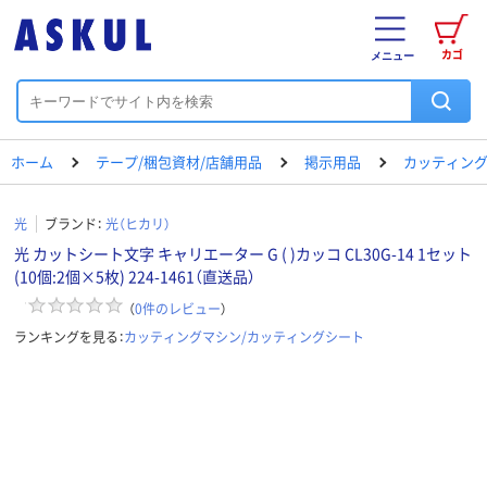
カゴ
メニュー
ホーム
テープ/梱包資材/店舗用品
掲示用品
カッティング
光
ブランド：
光（ヒカリ）
光 カットシート文字 キャリエーター G ( )カッコ CL30G-14 1セット
(10個:2個×5枚) 224-1461（直送品）
（
0
件のレビュー
）
ランキングを見る：
カッティングマシン/カッティングシート