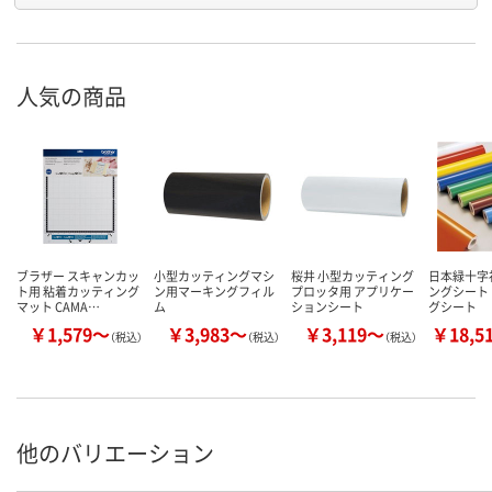
人気の商品
ブラザー スキャンカッ
小型カッティングマシ
桜井 小型カッティング
日本緑十字
ト用 粘着カッティング
ン用マーキングフィル
プロッタ用 アプリケー
ングシート
マット CAMA…
ム
ションシート
グシート
￥1,579～
￥3,983～
￥3,119～
￥18,5
（税込）
（税込）
（税込）
他のバリエーション