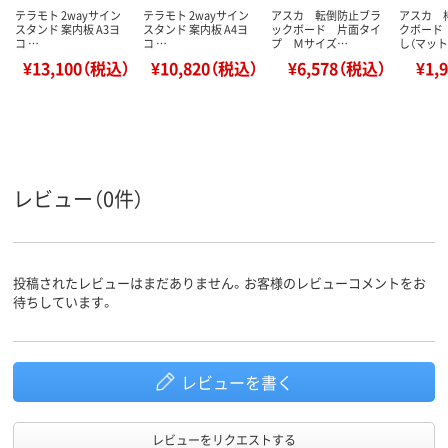
テラモト 2wayサイン
テラモト 2wayサイン
アスカ 転倒防止ブラ
アスカ 
スタンド 案内板 A3ヨ
スタンド 案内板 A4ヨ
ックボード 片面タイ
クボード
コ …
コ …
プ Ｍサイズ…
し（マッ
¥13,100（税込）
¥10,820（税込）
¥6,578（税込）
¥1,
レビュー（0件）
投稿されたレビューはまだありません。お客様のレビューコメントをお
待ちしています。
レビューを書く
レビューをリクエストする