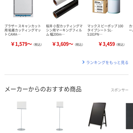
ブラザー スキャンカット
桜井 小型カッティングマ
マックス ビーポップ 100
カ
用 粘着カッティングマッ
シン用マーキングフィル
タイプシート SL-
ー
ト CAMA…
ム 幅200m…
S181PN…
￥1,579～
￥3,609～
￥3,459
（税込）
（税込）
（税込）
ランキングをもっと見る
メーカーからのおすすめ商品
スポンサー