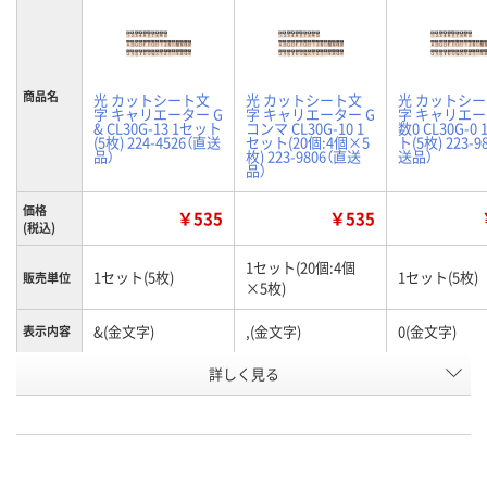
商品名
光 カットシート文
光 カットシート文
光 カットシ
字 キャリエーター G
字 キャリエーター G
字 キャリエー
& CL30G-13 1セット
コンマ CL30G-10 1
数0 CL30G-0
(5枚) 224-4526（直送
セット(20個:4個×5
ト(5枚) 223-9
品）
枚) 223-9806（直送
送品）
品）
価格
￥535
￥535
(税込)
1セット(20個:4個
1セット(5枚)
1セット(5枚)
販売単位
×5枚)
&(金文字)
,(金文字)
0(金文字)
表示内容
お申込番
詳しく見る
AW49559
AW78412
AW78410
号
直送品
直送品
直送品
在庫
8月26日（水）まで
8月26日（水）まで
8月26日（水）
お届け日