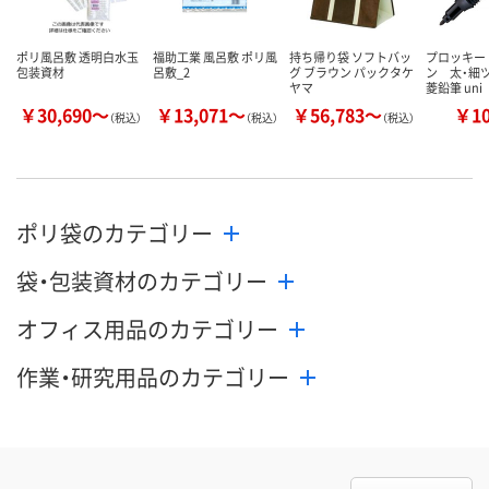
ポリ風呂敷 透明白水玉
福助工業 風呂敷 ポリ風
持ち帰り袋 ソフトバッ
プロッキー
包装資材
呂敷_2
グ ブラウン パックタケ
ン 太・細
ヤマ
菱鉛筆 uni
￥30,690～
￥13,071～
￥56,783～
￥1
（税込）
（税込）
（税込）
ポリ袋のカテゴリー
袋・包装資材のカテゴリー
オフィス用品のカテゴリー
作業・研究用品のカテゴリー