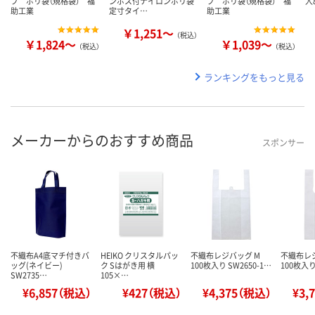
プ ポリ袋（規格袋） 福
ンボス付ナイロンポリ袋
プ ポリ袋（規格袋） 福
人
助工業
定寸タイ…
助工業
￥1,251～
（税込）
￥1,824～
￥1,039～
（税込）
（税込）
ランキングをもっと見る
メーカーからのおすすめ商品
スポンサー
不織布A4底マチ付きバ
HEIKO クリスタルパッ
不織布レジバッグ M
不織布レジ
ッグ(ネイビー)
ク Sはがき用 横
100枚入り SW2650-1…
100枚入り
SW2735…
105×…
¥6,857（税込）
¥427（税込）
¥4,375（税込）
¥3,