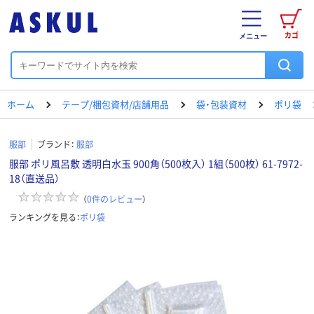
カゴ
メニュー
ホーム
テープ/梱包資材/店舗用品
袋・包装資材
ポリ袋
服部
ブランド：
服部
服部 ポリ風呂敷 透明白水玉 900角（500枚入） 1組（500枚） 61-7972-
18（直送品）
（
0
件のレビュー
）
ランキングを見る：
ポリ袋