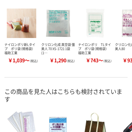
ナイロンポリ新Lタイ
クリロン化成 真空袋 彊
ナイロンポリ TLタイ
クリロン化成
プ ポリ袋（規格袋）
美人 70 XS-1721 1袋
プ ポリ袋（規格袋）
美人80
福助工業
(1…
福助工業
￥1,039～
￥1,290
￥743～
￥9
（税込）
（税込）
（税込）
この商品を見た人はこちらも検討されていま
す