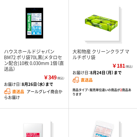
ハウスホールドジャパン
大和物産 クリーンクラブ マ
BM72 ポリ袋70L黒(メタロセ
ルチポリ袋
ン配合)10枚 0.030mm 1個（直
￥181
（税込）
送品）
お届け日：
8月24日（月）まで
￥349
（税込）
直送品
お届け日：
8月26日（水）まで
商品タイプ・販売単位違いの商品が
2
商品あ
直送品
アールグレイ商会か
ります
らお届け