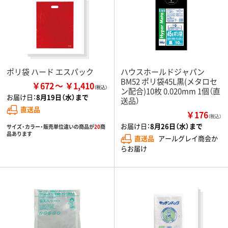
ポリ袋 ハード エスパック
ハウスホールドジャパン
BM52 ポリ袋45L黒(メタロセ
￥672
￥1,410
ン配合)10枚 0.020mm 1個（直
お届け日：
8月19日（水）まで
送品）
直送品
￥176
（税込）
お届け日：
8月26日（水）まで
サイズ・カラー・販売単位違いの商品が
20
商
品あります
直送品
アールグレイ商会か
らお届け