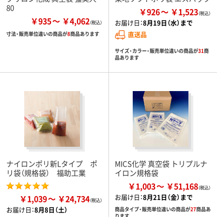
80
￥926
￥1,523
￥935
￥4,062
お届け日：
8月19日（水）まで
直送品
寸法・販売単位違いの商品が
8
商品あります
サイズ・カラー・販売単位違いの商品が
31
商
品あります
ナイロンポリ新Lタイプ ポ
MICS化学 真空袋 トリプルナ
リ袋（規格袋） 福助工業
イロン規格袋
￥1,003
￥51,168
お届け日：
8月21日（金）まで
￥1,039
￥24,734
お届け日：
8月8日（土）
商品タイプ・販売単位違いの商品が
27
商品あ
ります