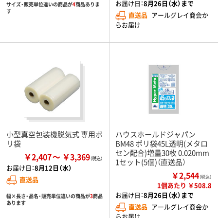
お届け日：
8月26日（水）まで
サイズ・販売単位違いの商品が
4
商品ありま
す
直送品
アールグレイ商会か
らお届け
小型真空包装機脱気式 専用ポ
ハウスホールドジャパン
リ袋
BM48 ポリ袋45L透明(メタロ
セン配合)増量30枚 0.020mm
￥2,407
￥3,369
1セット(5個)（直送品）
お届け日：
8月12日（水）
￥2,544
（税込）
直送品
1個あたり ￥508.8
お届け日：
8月26日（水）まで
幅×長さ・品名・販売単位違いの商品が
3
商品
あります
直送品
アールグレイ商会か
らお届け