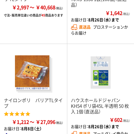
品）
￥2,997
￥40,668
￥1,642
（税込）
寸法・販売単位違いの商品が
45
商品あります
お届け日：
8月26日（水）まで
直送品
プロステーションか
らお届け
ナイロンポリ バリアTLタイ
ハウスホールドジャパン
プ
KH54 ポリ袋45L 半透明 50 枚
入 1個（直送品）
￥602
￥1,212
￥27,096
（税込）
お届け日：
8月26日（水）まで
お届け日：
8月8日（土）
直送品
アールグレイ商会か