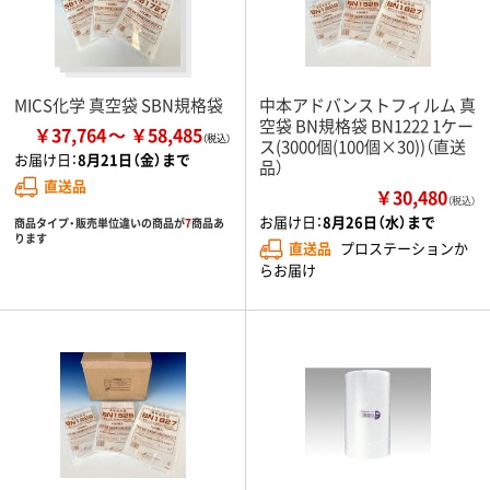
MICS化学 真空袋 SBN規格袋
中本アドバンストフィルム 真
空袋 BN規格袋 BN1222 1ケー
￥37,764
￥58,485
ス(3000個(100個×30))（直送
お届け日：
8月21日（金）まで
品）
直送品
￥30,480
（税込）
お届け日：
8月26日（水）まで
商品タイプ・販売単位違いの商品が
7
商品あ
ります
直送品
プロステーションか
らお届け