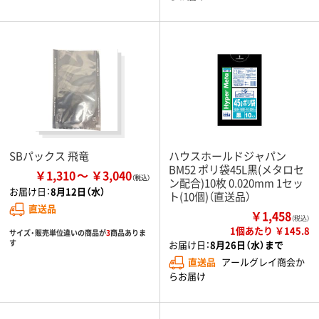
SBパックス 飛竜
ハウスホールドジャパン
BM52 ポリ袋45L黒(メタロセ
￥1,310
￥3,040
ン配合)10枚 0.020mm 1セッ
お届け日：
8月12日（水）
ト(10個)（直送品）
直送品
￥1,458
（税込）
1個あたり ￥145.8
サイズ・販売単位違いの商品が
3
商品ありま
す
お届け日：
8月26日（水）まで
直送品
アールグレイ商会か
らお届け