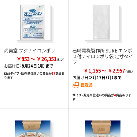
尚美堂 フジナイロンポリ
石崎電機製作所 SURE エンボ
ス付ナイロンポリ袋 定寸タイ
￥853
￥26,351
プ
お届け日：
8月24日（月）まで
￥1,155
￥2,957
商品タイプ・販売単位違いの商品が
17
商品あ
お届け日：
8月17日（月）まで
ります
直送品
サイズ・販売単位違いの商品が
4
商品ありま
す