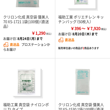
クリロン化成 真空袋 彊美人
福助工業 ポリエチレン キッ
70 XS-1721 1袋(100個)（直送
チンバッグ（50枚入）
品）
￥396
￥7,920
￥1,290
お届け日：
8月20日（木）まで
（税込）
お届け日：
8月24日（月）まで
直送品
直送品
プロステーションか
販売単位違いの商品が
2
商品あります
らお届け
福助工業 真空袋 ナイロンポ
クリロン化成 真空袋 彊美人
リ TLタイプ
70 XS-1530 1袋(100個)（直送