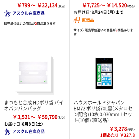
￥799
￥22,134
￥7,725
￥14,520
お届け日：
8月24日（月）まで
アスクル在庫商品
直送品
販売単位違いの商品が
2
商品あります
サイズ・販売単位違いの商品が
9
商品ありま
す
まつもと合成 HDポリ袋 バイ
ハウスホールドジャパン
オバンバンバッグ
BM72 ポリ袋70L黒(メタロセ
ン配合)10枚 0.030mm 1セッ
￥3,521
￥59,790
ト(10個)（直送品）
お届け日：
8月8日（土）
￥3,278
（税込）
アスクル在庫商品
1個あたり ￥327.8