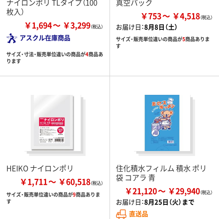
ナイロンポリ TLタイプ（100
真空パック
枚入）
￥753
￥4,518
￥1,694
￥3,299
お届け日：
8月8日（土）
アスクル在庫商品
サイズ・販売単位違いの商品が
5
商品ありま
す
サイズ・寸法・販売単位違いの商品が
4
商品あ
ります
HEIKO ナイロンポリ
住化積水フィルム 積水 ポリ
袋 コアラ 青
￥1,711
￥60,518
￥21,120
￥29,940
サイズ・販売単位違いの商品が
9
商品ありま
お届け日：
8月25日（火）まで
す
直送品