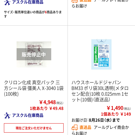
アスクル在庫商品
らお届け
サイズ・販売単位違いの商品が
6
商品ありま
す
クリロン化成 真空パック 三
ハウスホールドジャパン
方シール袋 彊美人 X-3040 1袋
BM33 ポリ袋30L透明(メタロ
(100枚)
セン配合)10枚 0.025mm 1セ
ット(10個)（直送品）
￥4,948
（税込）
￥1,490
1枚あたり ￥49.48
（税込）
1個あたり ￥149
アスクル在庫商品
お届け日：
8月26日（水）まで
直送品
アールグレイ商会か
現在ご注文いただけません
らお届け