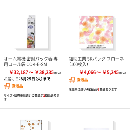
オーム電機 密封パック器 専
福助工業 SKバッグ フローネ
用ロール袋 COK-E-SM
（100枚入）
￥32,187
￥38,235
￥4,066
￥5,245
お届け日：
8月25日（火）まで
直送品
直送品
販売単位違いの商品が
3
商品あります
サイズ・販売単位違いの商品が
2
商品ありま
す