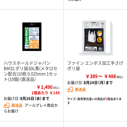
ハウスホールドジャパン
ファイン エンボス加工手さげ
BM32 ポリ袋30L黒(メタロセ
ポリ袋
ン配合)10枚 0.025mm 1セッ
￥389
￥488
ト(10個)（直送品）
お届け日：
8月24日（月）まで
￥1,490
（税込）
直送品
1個あたり ￥149
お届け日：
8月26日（水）まで
サイズ・販売単位違いの商品が
2
商品ありま
す
直送品
アールグレイ商会か
らお届け