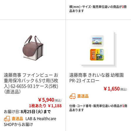
横(mm)・サイズ・販売単位違いの商品が
3
商
品あります
遠藤商事 ファインビュー お
遠藤商事 きれいな器 幼稚園
重用保冷バック 6.5寸用(5枚
PR-23 イエロー
入) 62-6655-93 1ケース(5枚)
￥1,650
（税込）
（直送品）
直送品
￥5,940
（税込）
1枚あたり ￥1,188
仕様・コード番号・販売単位違いの商品が
2
商
品あります
お届け日：
8月25日（火）まで
直送品
LAB & Healthcare
SHOPからお届け