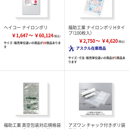
ヘイコー ナイロンポリ
福助工業 ナイロンポリ Hタイ
プ（100枚入）
￥1,647
￥60,124
￥2,750
￥4,620
サイズ・販売単位違いの商品が
29
商品ありま
す
アスクル在庫商品
サイズ・寸法・販売単位違いの商品が
3
商品あ
ります
福助工業 真空包装対応規格袋
アズワン チャック付きポリ袋