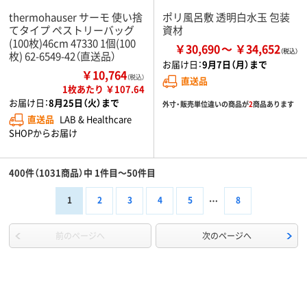
thermohauser サーモ 使い捨
ポリ風呂敷 透明白水玉 包装
てタイプ ペストリーバッグ
資材
(100枚)46cm 47330 1個(100
￥30,690
￥34,652
枚) 62-6549-42（直送品）
お届け日：
9月7日（月）まで
￥10,764
（税込）
直送品
1枚あたり ￥107.64
お届け日：
8月25日（火）まで
外寸・販売単位違いの商品が
2
商品あります
直送品
LAB & Healthcare
SHOPからお届け
400件（1031商品）中 1件目～50件目
1
2
3
4
5
8
前のページへ
次のページへ