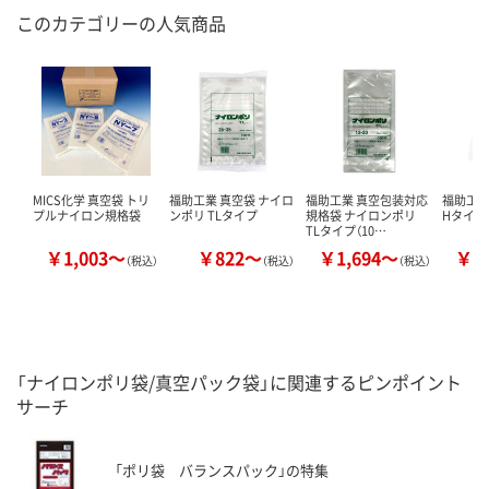
このカテゴリーの人気商品
MICS化学 真空袋 トリ
福助工業 真空袋 ナイロ
福助工業 真空包装対応
福助工業
プルナイロン規格袋
ンポリ TLタイプ
規格袋 ナイロンポリ
Hタイプ（
TLタイプ（10…
￥1,003～
￥822～
￥1,694～
￥2
（税込）
（税込）
（税込）
「ナイロンポリ袋/真空パック袋」に関連するピンポイント
サーチ
「ポリ袋 バランスパック」の特集