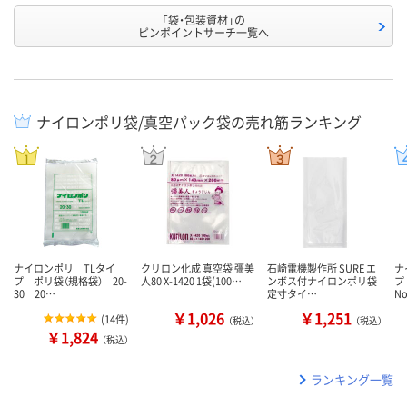
「袋・包装資材」の
ピンポイントサーチ一覧へ
ナイロンポリ袋/真空パック袋の売れ筋ランキング
ナイロンポリ TLタイ
クリロン化成 真空袋 彊美
石崎電機製作所 SURE エ
ナ
プ ポリ袋（規格袋） 20-
人80 X-1420 1袋(100…
ンボス付ナイロンポリ袋
プ
30 20…
定寸タイ…
N
￥1,026
￥1,251
(
14件
)
（税込）
（税込）
￥1,824
（税込）
ランキング一覧