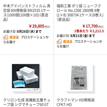
中本アドバンストフィルム 真
福助工業 ポリ袋 ニューフク
空袋 BN規格袋 BN2535 1ケー
ロール No.150E 2800枚 8巻
ス(1000個(100個×10))（直送
(1×8) 308734 1ケース(8巻入)
品）
（直送品）
￥29,805
￥17,700
（税込）
（税込）
1巻あたり ￥2,212.5
お届け日：
8月26日（水）まで
お届け日：
8月21日（金）まで
直送品
プロステーションか
直送品
プロステーションか
らお届け
らお届け
クリロン化成 高機能五層チュ
クラフトマン HD規格袋
ーブ袋 シグマチューブ60 GT
CFKT-HD