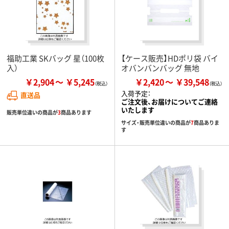
福助工業 SKバッグ 星（100枚
【ケース販売】HDポリ袋 バイ
入）
オバンバンバッグ 無地
￥2,904
￥5,245
￥2,420
￥39,548
入荷予定：
直送品
ご注文後、お届けについてご連絡
いたします
販売単位違いの商品が
3
商品あります
サイズ・販売単位違いの商品が
7
商品ありま
す