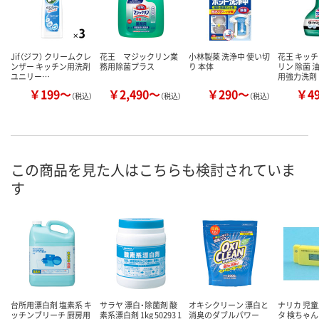
Jif（ジフ） クリームクレ
花王 マジックリン業
小林製薬 洗浄中 使い切
花王 キッ
ンザー キッチン用洗剤
務用除菌プラス
り 本体
リン 除菌 
ユニリー…
用強力洗剤
￥199～
￥2,490～
￥290～
￥4
（税込）
（税込）
（税込）
この商品を見た人はこちらも検討されていま
す
台所用漂白剤 塩素系 キ
サラヤ 漂白・除菌剤 酸
オキシクリーン 漂白と
ナリカ 児
ッチンブリーチ 厨房用
素系漂白剤 1kg 50293 1
消臭のダブルパワー
タ 検ちゃんN