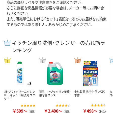
商品の商品ラベルや注意書きをご確認ください。
さらに詳細な商品情報が必要な場合は、メーカー等にお問い合
わせください。
また、販売単位における「セット」表記は、箱でのお届けをお約束
するものではありません。あらかじめご了承ください。
キッチン周り洗剤・クレンザーの売れ筋ラ
ンキング
Jif（ジフ） クリームクレン
花王 マジックリン業務
小林製薬 洗浄中 使い切り
カ
ザー キッチン用洗剤 ユニ
用除菌プラス
本体
ヨ
リー…
￥599～
￥2,490～
￥498～
（税込）
（税込）
（税込）