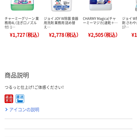
チャーミーグリーン 業
ジョイ JOY W除菌 食器
CHARMY Magica(チャ
ジョイ W
務用4L（注ぎ口ノズル
用洗剤 業務用 詰め替
ーミーマジカ)速乾＋…
剤 さわや
付） 1…
え…
17…
¥1,727（税込）
¥2,778（税込）
¥2,505（税込）
¥
商品説明
つるっと仕上げ！ご体感ください！
アイコンの説明