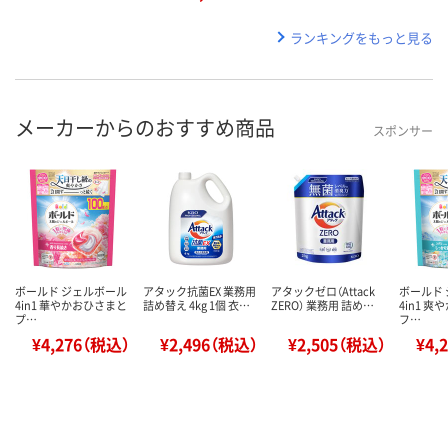
ランキングをもっと見る
メーカーからのおすすめ商品
スポンサー
ボールド ジェルボール
アタック抗菌EX 業務用
アタックゼロ（Attack
ボールド
4in1 華やかおひさまと
詰め替え 4kg 1個 衣…
ZERO） 業務用 詰め…
4in1 
プ…
フ…
¥4,276（税込）
¥2,496（税込）
¥2,505（税込）
¥4,