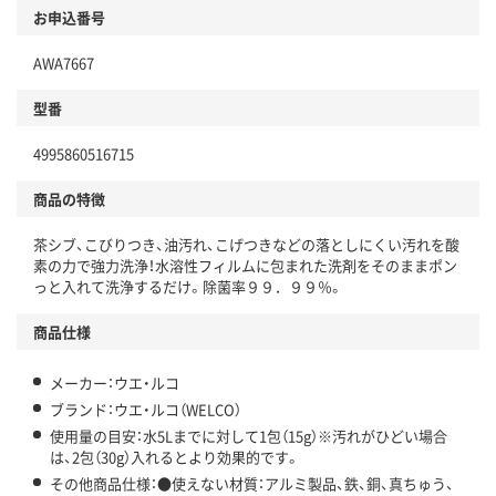
お申込番号
AWA7667
型番
4995860516715
商品の特徴
茶シブ、こびりつき、油汚れ、こげつきなどの落としにくい汚れを酸
素の力で強力洗浄！水溶性フィルムに包まれた洗剤をそのままポン
っと入れて洗浄するだけ。除菌率９９．９９％。
商品仕様
メーカー：ウエ・ルコ
ブランド：ウエ・ルコ（WELCO）
使用量の目安：水5Lまでに対して1包（15g）※汚れがひどい場合
は、2包（30g）入れるとより効果的です。
その他商品仕様：●使えない材質：アルミ製品、鉄、銅、真ちゅう、