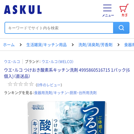
カゴ
メニュー
ホーム
生活雑貨/キッチン用品
洗剤/消臭剤/芳香剤
食器
ウエ・ルコ
ブランド：
ウエ・ルコ（WELCO）
ウエ・ルコ つけおき酸素系キッチン洗剤 4995860516715 1パック(6
個入)（直送品）
（
0
件のレビュー
）
ランキングを見る：
食器用洗剤/キッチン・厨房・台所用洗剤