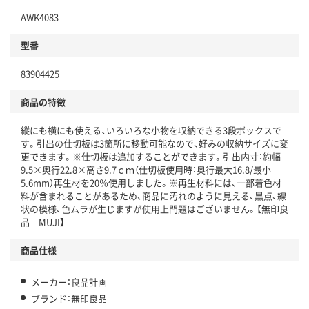
AWK4083
型番
83904425
商品の特徴
縦にも横にも使える、いろいろな小物を収納できる3段ボックスで
す。引出の仕切板は3箇所に移動可能なので、好みの収納サイズに変
更できます。※仕切板は追加することができます。引出内寸：約幅
9.5×奥行22.8×高さ9.7ｃｍ（仕切板使用時：奥行最大16.8/最小
5.6mm）再生材を20％使用しました。※再生材料には、一部着色材
料が含まれることがあるため、商品に汚れのように見える、黒点、線
状の模様、色ムラが生じますが使用上問題はございません。【無印良
品 MUJI】
商品仕様
メーカー：良品計画
ブランド：無印良品