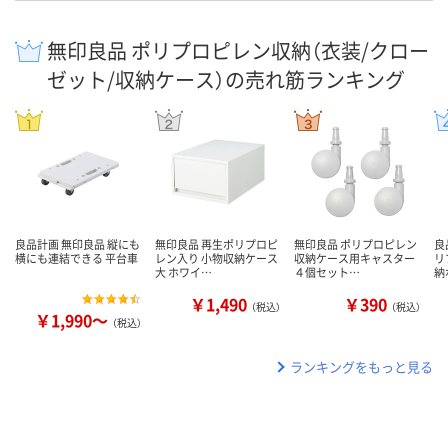
無印良品 ポリプロピレン収納（衣装/クロー
ゼット/収納ケース）の売れ筋ランキング
良品計画 無印良品 縦にも
無印良品 再生ポリプロピ
無印良品 ポリプロピレン
良
横にも連結できる 平台車
レン入り 小物収納ケース
収納ケース用キャスター
リ
大 ホワイ…
４個セット…
納
￥1,490
￥390
（税込）
（税込）
￥1,990～
（税込）
ランキングをもっと見る