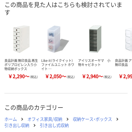
この商品を見た人はこちらも検討されていま
す
良品計画 無印良品 再生
Like-it（ライクイット）
アイリスオーヤマ 小
良品計画 
ポリプロピレン入り小
ファイルユニット ホワ
物キャビネット
無印良品
物収納ボックス
イト …
￥2,290～
￥2,050～
￥2,940～
￥2,9
（税込）
（税込）
（税込）
この商品のカテゴリー
ホーム
オフィス家具/収納
収納ケース・ボックス
引き出し収納
引き出し式収納