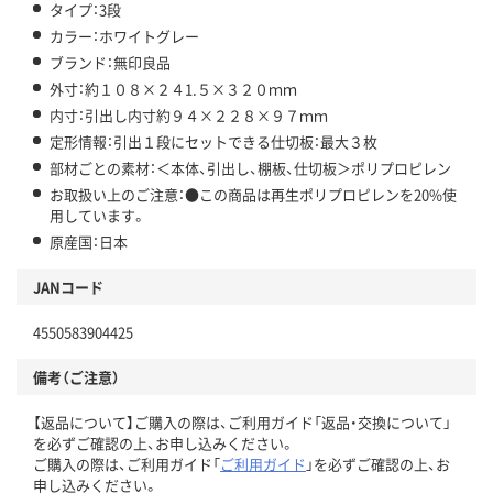
タイプ：3段
カラー：ホワイトグレー
ブランド：無印良品
外寸：約１０８×２４1.５×３２０ｍｍ
内寸：引出し内寸約９４×２２８×９７ｍｍ
定形情報：引出１段にセットできる仕切板：最大３枚
部材ごとの素材：＜本体、引出し、棚板、仕切板＞ポリプロピレン
お取扱い上のご注意：●この商品は再生ポリプロピレンを20%使
用しています。
原産国：日本
JANコード
4550583904425
備考（ご注意）
【返品について】ご購入の際は、ご利用ガイド「返品・交換について」
を必ずご確認の上、お申し込みください。
ご購入の際は、ご利用ガイド「
ご利用ガイド
」を必ずご確認の上、お
申し込みください。