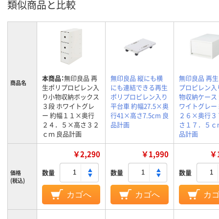
類似商品と比較
本商品：
無印良品 再
無印良品 縦にも横
無印良品 再
商品名
生ポリプロピレン入
にも連結できる再生
プロピレン入
り小物収納ボックス
ポリプロピレン入り
物収納ケース 
３段 ホワイトグレ
平台車 約幅27.5×奥
ワイトグレー
ー 約幅１１×奥行
行41×高さ7.5cm 良
２６×奥行３
２４．５×高さ３２
品計画
さ１７．５ｃ
ｃｍ 良品計画
品計画
￥2,290
￥1,990
￥1
数量
数量
数量
価格
(税込)
カゴへ
カゴへ
カ