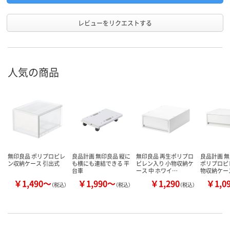
レビューをリクエストする
人気の商品
無印良品 ポリプロピレ
良品計画 無印良品 縦に
無印良品 再生ポリプロ
良品計画 無
ン収納ケース 引出式
も横にも連結できる 平
ピレン入り 小物収納ケ
ポリプロピ
台車
ース 中 ホワイ…
物収納ケー
￥1,490～
￥1,990～
￥1,290
￥1,0
（税込）
（税込）
（税込）