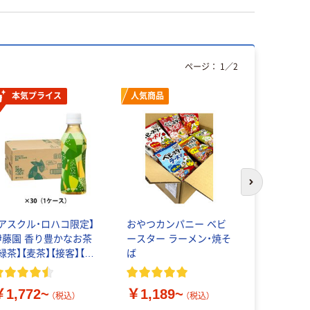
ページ：
1
／
2
本気プライス
人気商品
人気商品
次のスライド
【アスクル・ロハコ限定】
おやつカンパニー ベビ
駄菓子詰め
伊藤園 香り豊かなお茶
ースター ラーメン・焼そ
￥3,024
緑茶】【麦茶】【接客】【ペ
ば
ットボトル】【紙パック】
￥1,772~
￥1,189~
（税込）
（税込）