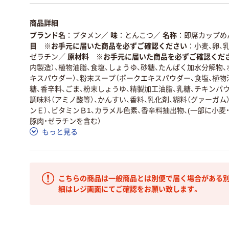
商品詳細
ブランド名
ブタメン
／
味
とんこつ
／
名称
即席カップめ
目 ※お手元に届いた商品を必ずご確認ください
小麦、卵、
ゼラチン
／
原材料 ※お手元に届いた商品を必ずご確認くだ
内製造）、植物油脂、食塩、しょうゆ、砂糖、たんぱく加水分解物
キスパウダー）、粉末スープ（ポークエキスパウダー、食塩、植物
糖、香辛料、ごま、粉末しょうゆ、精製加工油脂、乳糖、チキンパウ
調味料（アミノ酸等）、かんすい、香料、乳化剤、糊料（グァーガム
ンＥ）、ビタミンＢ1、カラメル色素、香辛料抽出物、(一部に小麦・
豚肉・ゼラチンを含む）
もっと見る
こちらの商品は一般商品とは別便で届く場合がある別
細はレジ画面にてご確認をお願い致します。