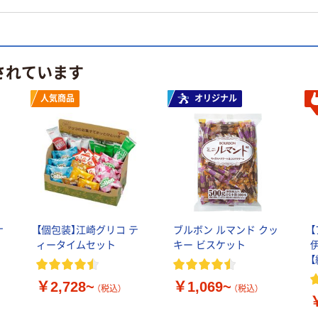
されています
人気商品
オリジナル
ナ
【個包装】江崎グリコ テ
ブルボン ルマンド クッ
ィータイムセット
キー ビスケット
【
￥2,728~
￥1,069~
（税込）
（税込）