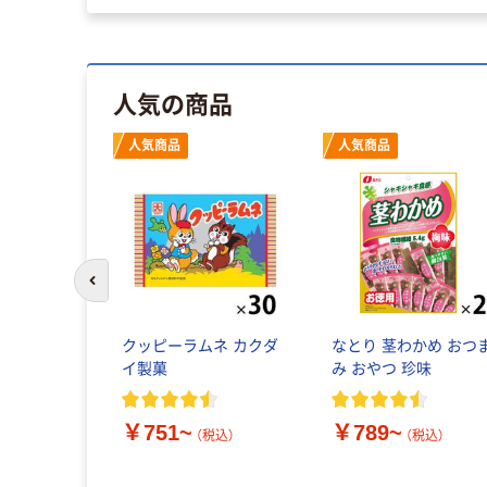
人気の商品
人気商品
人気商品
前のスライドへ
クッピーラムネ カクダ
なとり 茎わかめ おつ
イ製菓
み おやつ 珍味
￥751~
￥789~
（税込）
（税込）