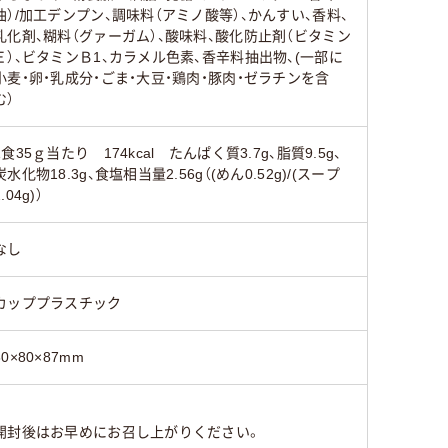
油）/加工デンプン、調味料（アミノ酸等）、かんすい、香料、
乳化剤、糊料（グァーガム）、酸味料、酸化防止剤（ビタミン
Ｅ）、ビタミンＢ1、カラメル色素、香辛料抽出物、(一部に
小麦・卵・乳成分・ごま・大豆・鶏肉・豚肉・ゼラチンを含
む）
1食35ｇ当たり 174kcal たんぱく質3.7g、脂質9.5g、
炭水化物18.3g、食塩相当量2.56g（(めん0.52g)/(スープ
2.04g)）
なし
カッププラスチック
80×80×87mm
開封後はお早めにお召し上がりください。