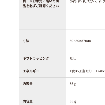
目 ※お手元に届いた商
小麦、卵、乳成分、ごま、
品を必ずご確認ください
寸法
80×80×87mm
ギフトラッピング
なし
エネルギー
1食35ｇ当たり 174kc
内容量
35ｇ
内容量
35ｇ