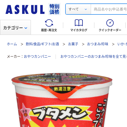
すべて
カテゴリー
履歴・再注文
マイカタログ
クイックオーダー
ホーム
飲料/食品/ギフト/お酒
お菓子
おつまみ/珍味
いか・
メーカー
おやつカンパニー
おやつカンパニーのおつまみ/珍味を全て見