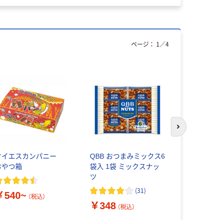
ページ：
1
／
4
次のスライド
ケイエスカンパニー
QBB おつまみミックス6
カルディコ
おやつ箱
袋入 1袋 ミックスナッ
ーム オー
ツ
USA ハニ
ーナッツ22
(
31
)
￥540~
45601482
（税込）
￥348
￥540
（税込）
（