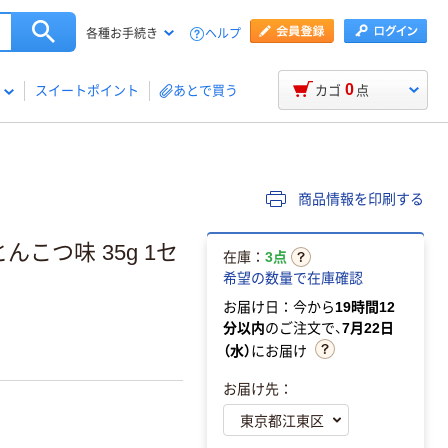
ヘルプ
各種お手続き
0
スイートポイント
あとで買う
カゴ
点
商品情報を印刷する
んこつ味 35g 1セ
在庫：
3点
希望の数量で在庫確認
お届け日：今から
19時間12
分以内
のご注文で、
7月22日
（水）
にお届け
お届け先：