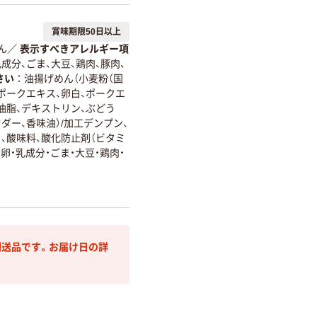
賞味期限50日以上
ん
／
表示すべきアレルギー項
乳成分、ごま、大豆、鶏肉、豚肉、
さい
油揚げめん（小麦粉（国
、ポークエキス、卵白、ポークエ
油脂、デキストリン、ぶどう
ダー、香味油）/加工デンプン、
）、酸味料、酸化防止剤（ビタミ
卵・乳成分・ごま・大豆・鶏肉・
送品です。お届け日の詳