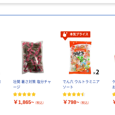
本気プライス
ま
壮関 暑さ対策 塩分チャ
でん六 ウルトラミニア
ージ
ソート
￥1,865~
￥798~
（税込）
（税込）