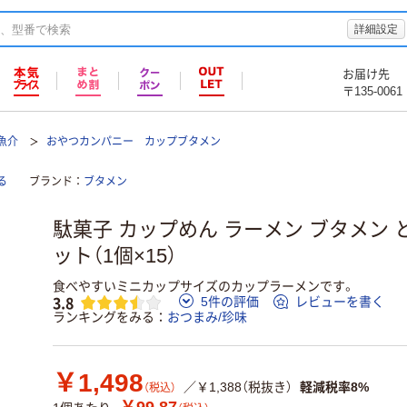
詳細設定
お届け先
〒135-0061
魚介
おやつカンパニー カップブタメン
る
ブランド
ブタメン
駄菓子 カップめん ラーメン ブタメン と
ット（1個×15）
食べやすいミニカップサイズのカップラーメンです。
3.8
5件の評価
レビューを書く
ランキングをみる
おつまみ/珍味
￥1,498
／￥1,388（税抜き）
軽減税率8%
（税込）
￥99.87