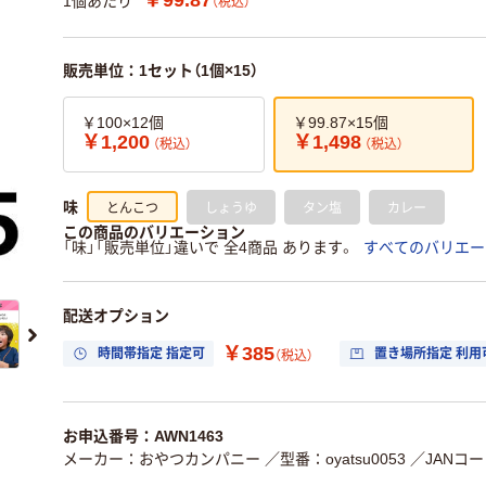
1個あたり
（税込）
販売単位：1セット（1個×15）
￥100×12個
￥99.87×15個
￥1,200
￥1,498
（税込）
（税込）
とんこつ
しょうゆ
タン塩
カレー
味
この商品のバリエーション
「味」「販売単位」違いで 全4商品 あります。
すべてのバリエー
配送オプション
￥385
時間帯指定 指定可
置き場所指定 利用
（税込）
お申込番号：AWN1463
メーカー：おやつカンパニー
／型番：oyatsu0053
／JANコード