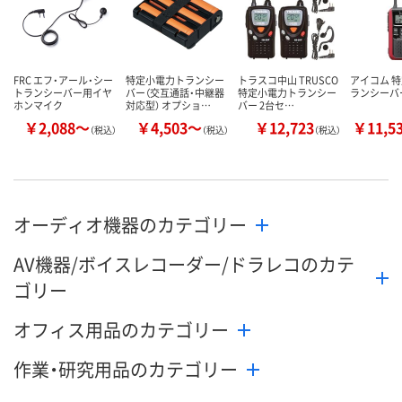
FRC エフ・アール・シー
特定小電力トランシー
トラスコ中山 TRUSCO
アイコム 
トランシーバー用イヤ
バー（交互通話・中継器
特定小電力トランシー
ランシーバー 
ホンマイク
対応型） オプショ…
バー 2台セ…
￥2,088～
￥4,503～
￥12,723
￥11,5
（税込）
（税込）
（税込）
オーディオ機器のカテゴリー
AV機器/ボイスレコーダー/ドラレコのカテ
ゴリー
オフィス用品のカテゴリー
作業・研究用品のカテゴリー