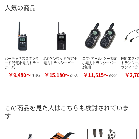
人気の商品
バーテックススタンダ
JVCケンウッド 特定小
エフ・アール・シー 特定
FRC エフ
ード 特定小電力トラン
電力トランシーバー
小電力トランシーバー
トランシー
シーバー
2台組
ホンマイク
￥9,480～
￥15,180～
￥11,615～
￥2,7
（税込）
（税込）
（税込）
この商品を見た人はこちらも検討されていま
す