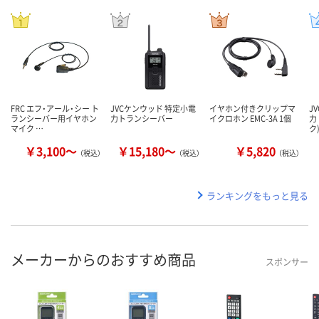
FRC エフ・アール・シー ト
JVCケンウッド 特定小電
イヤホン付きクリップマ
J
ランシーバー用イヤホン
力トランシーバー
イクロホン EMC-3A 1個
力
マイク …
ク
￥3,100～
￥15,180～
￥5,820
（税込）
（税込）
（税込）
ランキングをもっと見る
メーカーからのおすすめ商品
スポンサー