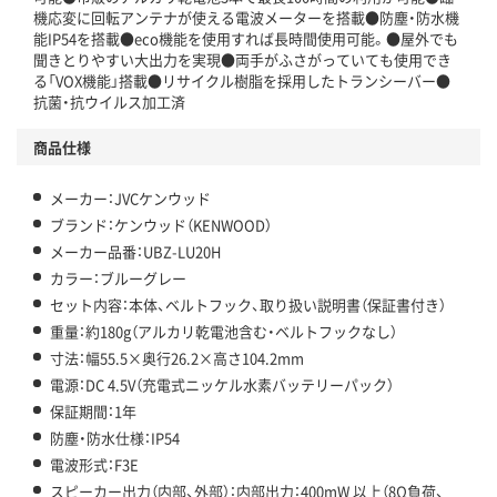
機応変に回転アンテナが使える電波メーターを搭載●防塵・防水機
能IP54を搭載●eco機能を使用すれば長時間使用可能。●屋外でも
聞きとりやすい大出力を実現●両手がふさがっていても使用でき
る「VOX機能」搭載●リサイクル樹脂を採用したトランシーバー●
抗菌・抗ウイルス加工済
商品仕様
メーカー：JVCケンウッド
ブランド：ケンウッド（KENWOOD）
メーカー品番：UBZ-LU20H
カラー：ブルーグレー
セット内容：本体、ベルトフック、取り扱い説明書（保証書付き）
重量：約180g（アルカリ乾電池含む・ベルトフックなし）
寸法：幅55.5×奥行26.2×高さ104.2mm
電源：DC 4.5V（充電式ニッケル水素バッテリーパック）
保証期間：1年
防塵・防水仕様：IP54
電波形式：F3E
スピーカー出力（内部、外部）：内部出力：400mW 以上（8Ω負荷、