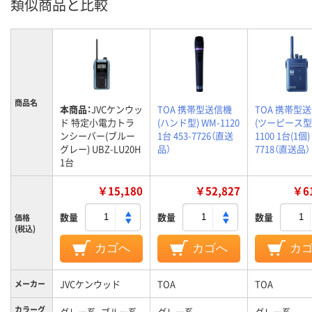
類似商品と比較
商品名
本商品：
JVCケンウッ
TOA 携帯型送信機
TOA 携帯型
ド 特定小電力トラ
(ハンド型) WM-1120
(ツーピース型)
ンシーバー(ブルー
1台 453-7726（直送
1100 1台(1個) 
グレー) UBZ-LU20H
品）
7718（直送品）
1台
￥15,180
￥52,827
￥61
数量
数量
数量
価格
(税込)
カゴへ
カゴへ
カ
JVCケンウッド
TOA
TOA
メーカー
カラーグ
グレー系、ブルー系
グレー系
グレー系