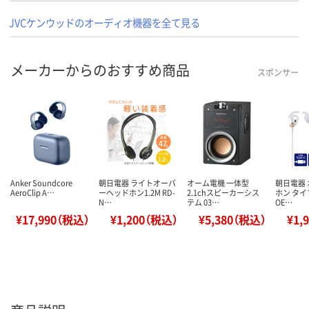
JVCケンウッドのオーディオ機器を全て見る
メーカーからのおすすめ商品
スポンサー
Anker Soundcore
朝日電器 ライトオーバ
オーム電機 一体型
朝日電器
AeroClip A…
ーヘッドホン1.2M RD-
2.1chスピーカーシス
ホン タイ
N…
テム 03…
OE…
¥17,990（税込）
¥1,200（税込）
¥5,380（税込）
¥1,