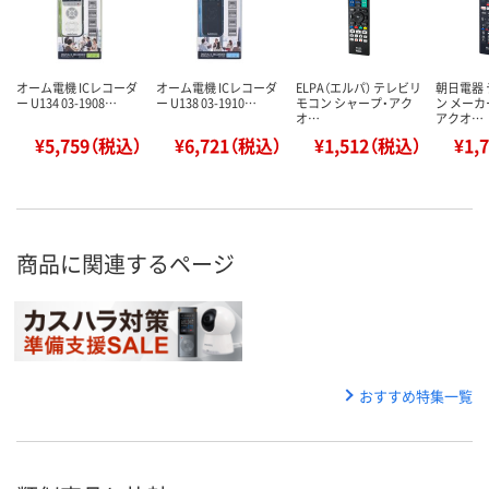
オーム電機 ICレコーダ
オーム電機 ICレコーダ
ELPA（エルパ） テレビリ
朝日電器
ー U134 03-1908…
ー U138 03-1910…
モコン シャープ・アク
ン メー
オ…
アクオ…
¥5,759（税込）
¥6,721（税込）
¥1,512（税込）
¥1,
商品に関連するページ
おすすめ特集一覧