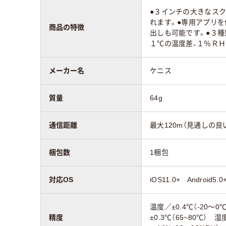
●３インチの大きなス
れます。●専用アプリを
商品の特徴
出しも可能です。●３
１℃の温度差、１％Ｒ
メーカー名
ケニス
質量
64g
通信距離
最大120m（見通しの良
梱包数
1梱包
対応OS
iOS11.0+ Android5.0
温度／±0.4℃（-20～0
精度
±0.3℃（65~80℃） 湿