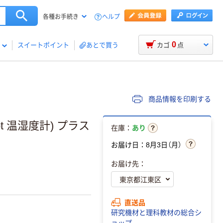
ヘルプ
各種お手続き
0
スイートポイント
あとで買う
カゴ
点
商品情報を印刷する
t 温湿度計) プラス
在庫：
あり
お届け日：8月3日（月）
お届け先：
直送品
研究機材と理科教材の総合シ
ョップ