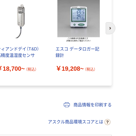
次のスライド
ティアンドデイ（T&D）
エスコ データロガー記
チノー（CH
高精度温湿度センサ
録計
小形記録計/
ES610-01 
￥18,700~
￥19,208~
（税込）
（税込）
￥116,1
商品情報を印刷する
アスクル商品環境スコアとは