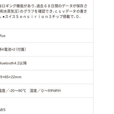
はロギング機能があり、過去６８日間のデータが保存さ
飽和水蒸気圧）のグラフを確認でき、ｃｓｖデータの書き
。●スイスＳｅｎｓｉｒｉｏｎ３チップ搭載で、０．
Plus
単4電池×2（付属）
Bluetooth4.2以降
79×65×22mm
温度／-20～80℃ 湿度／０～99%RH
ABS