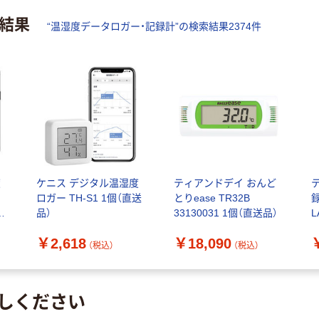
結果
“
温湿度データロガー・記録計
”の検索結果
2374
件
度
ケニス デジタル温湿度
ティアンドデイ おんど
ロガー TH-S1 1個（直送
とりease TR32B
品）
33130031 1個（直送品）
L
9
￥2,618
￥18,090
（税込）
（税込）
しください