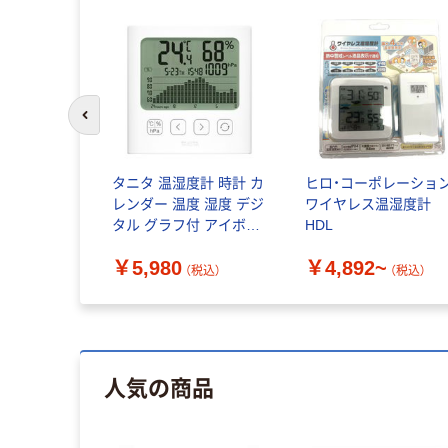
前のスライドへ
タニタ 温湿度計 時計 カ
ヒロ・コーポレーショ
レンダー 温度 湿度 デジ
ワイヤレス温湿度計
タル グラフ付 アイボリ
HDL
ー TT-593-IV 1個
￥5,980
￥4,892~
（税込）
（税込）
人気の商品