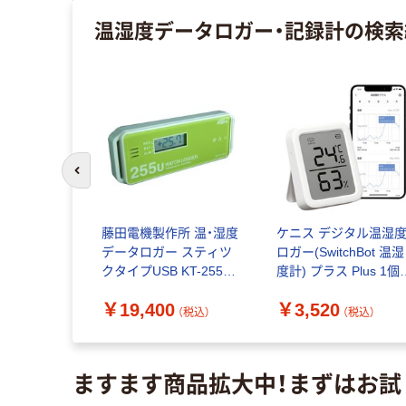
温湿度データロガー・記録計
の検索
前のスライドへ
イ 温湿度
藤田電機製作所 温・湿度
ケニス デジタル温湿
どとり(有線
データロガー スティツ
ロガー(SwitchBot 温湿
nw 1個 61-
クタイプUSB KT-255U
度計) プラス Plus 1個
直送品）
1個
（直送品）
￥19,400
￥3,520
（税込）
（税込）
（税込）
ますます商品拡大中！まずはお試