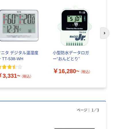
次のスライド
タニタ デジタル温湿度
小型防水データロガ
タニタ コ
 TT-538-WH
ー“おんどとり”
センサー TC
￥16,280~
￥3,520
（税込）
￥3,331~
（税込）
ページ：
1
／
3