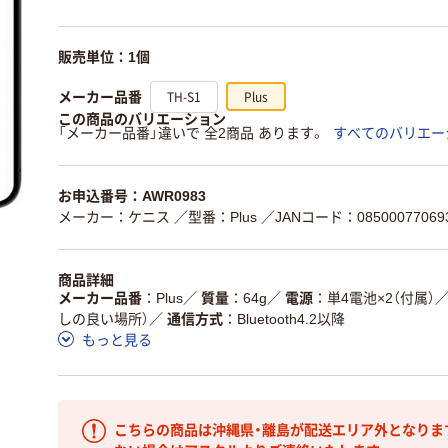
販売単位：1個
TH-S1
Plus
メーカー品番
この商品のバリエーション
「メーカー品番」違いで 全2商品 あります。
すべてのバリエー
お申込番号：AWR0983
メーカー：ケニス
／型番：Plus
／JANコード：08500077069
商品詳細
メーカー品番
Plus
／
質量
64g
／
電源
単4電池×2（付属）
しの良い場所）
／
通信方式
Bluetooth4.2以降
もっと見る
こちらの商品は沖縄県・離島が配送エリア外となりま