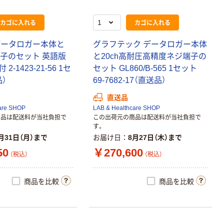
カゴに入れる
カゴに入れる
データロガー本体と
グラフテック データロガー本体
端子のセット 英語版
と20ch高耐圧高精度ネジ端子の
-1423-21-56 1セ
セット GL860/B-565 1セット
）
69-7682-17（直送品）
直送品
are SHOP
LAB & Healthcare SHOP
商品は配送料が当社負担で
この出荷元の商品は配送料が当社負担で
す。
月31日（月）まで
お届け日
8月27日（木）まで
50
￥270,600
（税込）
（税込）
商品を比較
商品を比較