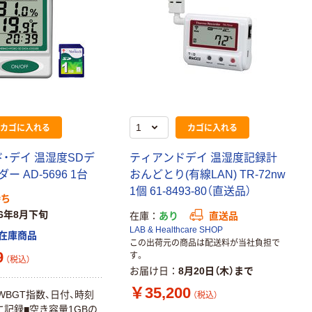
カゴに入れる
カゴに入れる
・デイ 温湿度SDデ
ティアンドデイ 温湿度記録計
 AD-5696 1台
おんどとり(有線LAN) TR-72nw
1個 61-8493-80（直送品）
待ち
26年8月下旬
在庫
あり
直送品
LAB & Healthcare SHOP
在庫商品
この出荷元の商品は配送料が当社負担で
9
す。
（税込）
お届け日
8月20日（木）まで
￥35,200
WBGT指数、日付、時刻
（税込）
に記録■空き容量1GBの