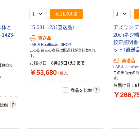
￥4,364
（税込）
カゴに入れる
カゴへ
本体と
15-081-123（直送品）
アズワン 
人気商品
1423-
20chネジ
直送品
佐藤計量器製作
校正証明書付 2
LAB & Healthcare SHOP
所 温湿度データ
ット（直送品
この出荷元の商品は配送料が当社負担で
ロガー記憶計/ト
す。
レサビリティー
直送品
￥75,099~
お届け日
8月25日（火）まで
社負担で
書類一式(4点セ
LAB & Healthc
（税込）
￥53,680
この出荷元の
ット) SK-L754
（税込）
で
す。
CHINO 監視機
お届け日
8
能付き無線ロガ
商品を比較
￥266,7
ー 受信器
MD800R
￥38,432~
比較
（税込）
藤田電機製作所
超低温度用デー
タロガー KT-