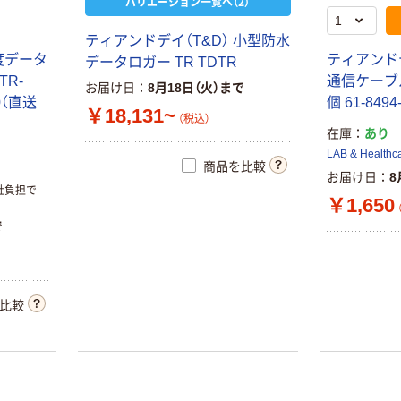
バリエーション一覧へ（2）
ティアンドデイ（T&D） 小型防水
度データ
ティアンドデイ
データロガー TR TDTR
TR-
通信ケーブル 
お届け日
8月18日（火）まで
30（直送
個 61-849
￥18,131~
（税込）
在庫
あり
LAB & Healthc
商品を比較
お届け日
8
社負担で
￥1,650
で
比較