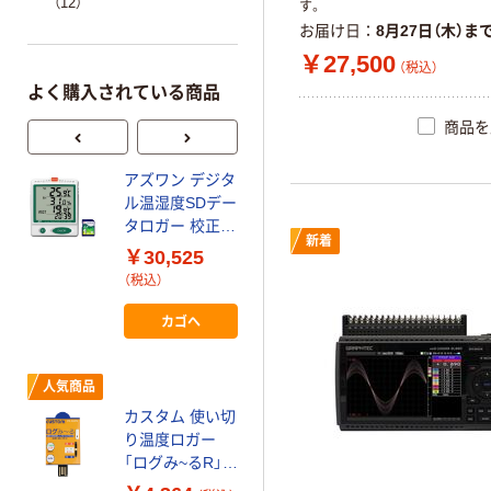
（12）
す。
お届け日
8月27日（木）ま
￥27,500
（税込）
よく購入されている商品
商品を
アズワン デジタ
ティアンドデイ
ル温湿度SDデー
（T&D） 温度記録
タロガー 校正証
計 おんどとり
新着
明書付 AD5696
（無線LAN） TR-
￥30,525
￥31,900~
1台 1-2400-01-
75
（税込）
（税込）
20（直送品）
カゴへ
温湿度センサ
THAシリーズ
￥8,580~
人気商品
（税込）
カスタム 使い切
り温度ロガー
チノー 環境用リ
「ログみ~るR」
ボンカセッ
CTL-01PDF 1枚