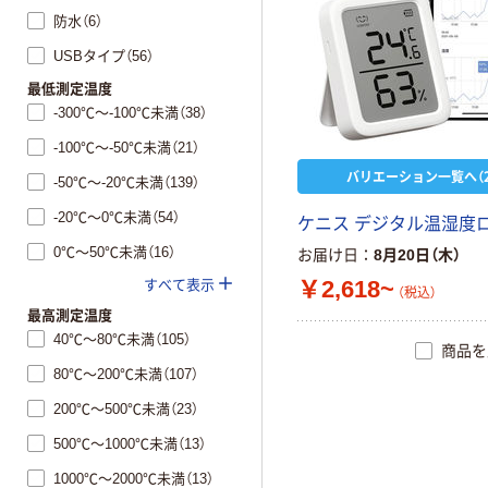
防水（6）
USBタイプ（56）
最低測定温度
-300℃～-100℃未満（38）
-100℃～-50℃未満（21）
バリエーション一覧へ（2
-50℃～-20℃未満（139）
-20℃～0℃未満（54）
ケニス デジタル温湿度
0℃～50℃未満（16）
お届け日
8月20日（木）
￥2,618~
すべて表示
（税込）
最高測定温度
40℃～80℃未満（105）
商品を
80℃～200℃未満（107）
200℃～500℃未満（23）
500℃～1000℃未満（13）
1000℃～2000℃未満（13）