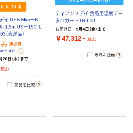
バリエーション一覧へ（4）
カゴに入れる
ティアンドデイ 食品用温度デー
 USB MiniーB
タロガー RTR-600
1.5m USー15C 1
お届け日
9月4日（金）まで
4-03（直送品）
￥47,312~
（税込）
直送品
are SHOP
商品を比較
月20日（木）まで
（税込）
商品を比較