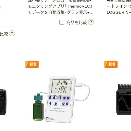
モニタリングアプリ「ThermoREC」
ートフォン・
で
でデータを自動収集・グラフ表示●吸
LOGGER 
い上げアプリ「ThermoStorage」で多
ン」をインス
商品を比較
数の機器からデータを連続吸い上げ
●測定データ
●おんどとりWeb Storageにデータ
ントアウトで
比較
を自動送信
レポートと
す。
アズワン デジタ
ル温湿度SDデー
タロガー 校正証
新着
新着
明書付 AD5696
￥30,525
1台 1-2400-01-
（税込）
20（直送品）
カゴへ
人気商品
カスタム 使い切
り温度ロガー
「ログみ~るR」
CTL-01PDF 1枚