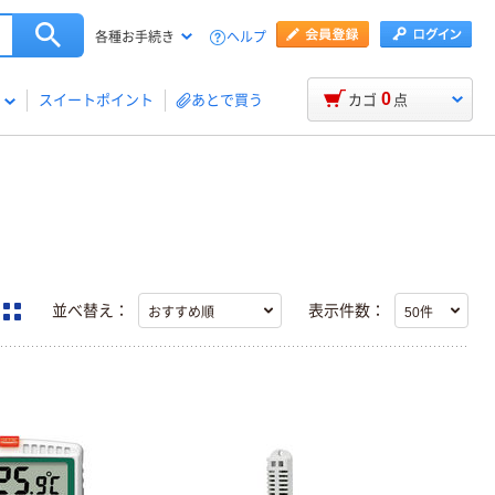
ヘルプ
各種お手続き
0
スイートポイント
あとで買う
カゴ
点
並べ替え：
表示件数：