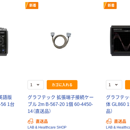
155F/EX
新着
新着
￥11,691~
（税込）
カゴに入れる
英語版
グラフテック 拡張端子接続ケー
グラフテッ
56 1台
ブル 2m B-567-20 1個 60-4450-
体 GL860 
14（直送品）
品）
直送品
直送品
LAB & Healthcare SHOP
LAB & Healthc