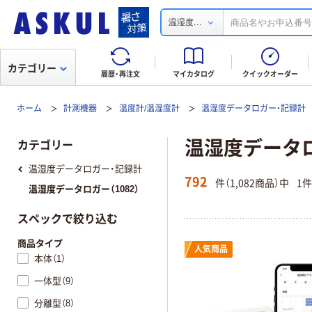
...
温湿度
カテゴリー
履歴・再注文
マイカタログ
クイックオーダー
ホーム
計測機器
温度計/温湿度計
温湿度データロガー・記録計
温湿度データ
カテゴリー
温湿度データロガー・記録計
792
件（1,082商品）中
1
温湿度データロガー（1082）
スペックで絞り込む
商品タイプ
人気商品
本体（1）
一体型（9）
分離型（8）