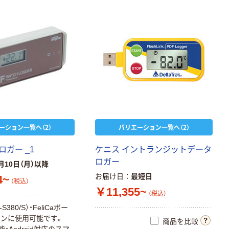
ーション一覧へ（2）
バリエーション一覧へ（2）
ガー _1
ケニス イントランジットデータ
ロガー
月10日（月）以降
お届け日
最短日
4~
（税込）
￥11,355~
（税込）
-S380/S）・FeliCaポー
ンに使用可能です。
商品を比較
・Android対応のスマ