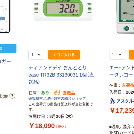
）
カゴに入れる
ロガー
ティアンドデイ おんどとり
エー・アンド
ease TR32B 33130031 1個（直
ータレコーダー
送品）
在庫
入荷
入荷日
20
在庫
あり
直送品
比較
研究機材と理科教材の総合ショップ
アスクル
この出荷元の商品は配送料が当社負担で
￥17,23
す。
お届け日
8月20日（木）
￥18,090
■温度、湿度、
（税込）
をSDカード