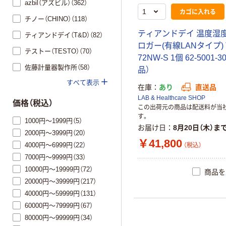
azbil（アズビル）（362）
カゴに入れる
チノー（CHINO）（118）
ティアンドデイ 温度湿
ティアンドデイ（T&D）（82）
ロガー(有線LANタイプ) 
テストー（TESTO）（70）
72NW-S 1個 62-5001-
佐藤計量器製作所（58）
品）
すべて表示
在庫
あり
直送品
LAB & Healthcare SHOP
価格（税込）
この出荷元の商品は配送料が当
す。
1000円～1999円（5）
お届け日
8月20日（木）ま
2000円～3999円（20）
￥41,800
4000円～6999円（22）
（税込）
7000円～9999円（33）
10000円～19999円（72）
商品を
20000円～39999円（217）
40000円～59999円（131）
60000円～79999円（67）
80000円～99999円（34）