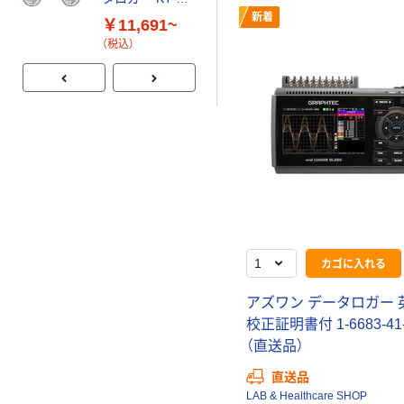
155F/EX
新着
￥11,691~
（税込）
カゴに入れる
アズワン データロガー 
校正証明書付 1-6683-41-
（直送品）
直送品
LAB & Healthcare SHOP