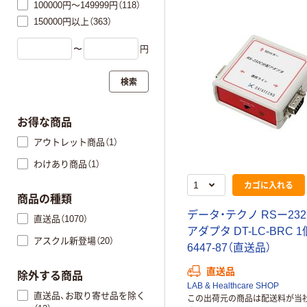
100000円～149999円（118）
150000円以上（363）
〜
円
検索
お得な商品
アウトレット商品（1）
わけあり商品（1）
カゴに入れる
商品の種類
データ・テクノ RSー23
直送品（1070）
アダプタ DT-LC-BRC 1個
アスクル新登場（20）
6447-87（直送品）
直送品
除外する商品
LAB & Healthcare SHOP
直送品、お取り寄せ品を除く
この出荷元の商品は配送料が当