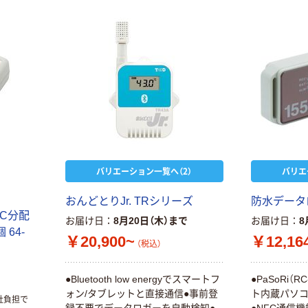
バリエーション一覧へ（2）
バリエ
おんどとりJr. TRシリーズ
防水データロ
2C分配
お届け日
8月20日（木）まで
お届け日
8
 64-
￥20,900~
￥12,16
（税込）
●Bluetooth low energyでスマートフ
●PaSoRi（RC
ォン/タブレットと直接通信●事前登
ト内蔵パソコ
社負担で
録不要でデータロガーを自動検知●
●NFC通信機能