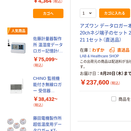
￥4,364
（税込）
ト/RZーRB180・
22026ー013301
￥15,082
カゴに入れる
カゴへ
84-0055 1セッ
（税込）
ト(2個)（直送品）
アズワン データロガー
カゴへ
人気商品
20chネジ端子のセット 2-
佐藤計量器製作
21 1セット（直送品）
アズワン カー
所 温湿度データ
在庫
わずか
直送品
トリッジペン_1
ロガー記憶計/ト
LAB & Healthcare SHOP
レサビリティー
￥3,449~
￥75,099~
この出荷元の商品は配送料が当
書類一式(4点セ
（税込）
（税込）
す。
ット) SK-L754
お届け日
8月20日（木）ま
CHINO 監視機
￥237,600
（税込）
能付き無線ロガ
ー 受信器
MD800R
￥38,432~
商品を
（税込）
藤田電機製作所
超低温度用デー
タロガー KT-