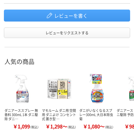
レビューを書く
レビューをリクエストする
人気の商品
ダニアーススプレー 無
マモルーム ダニ用 空間
ダニがいなくなるスプ
ダニアース 
香料 300mL 1本 ダニ駆
用 ダニよけ コンセント
レー300mL 大日本除虫
ニ駆除 予防
除 ダニ…
式 置き型 …
菊
￥1,099
￥1,298～
￥1,080～
￥9
（税込）
（税込）
（税込）