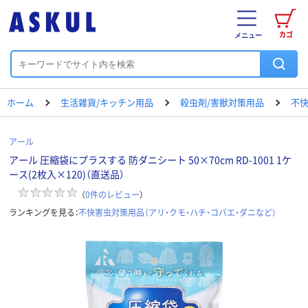
カゴ
メニュー
ホーム
生活雑貨/キッチン用品
殺虫剤/害獣対策用品
不快
アール
アール 圧縮袋にプラスする 防ダニシート 50×70cm RD-1001 1ケ
ース(2枚入×120)（直送品）
（
0
件のレビュー
）
ランキングを見る：
不快害虫対策用品（アリ・クモ・ハチ・コバエ・ダニなど）