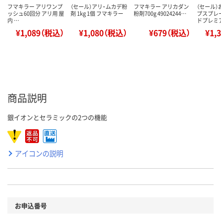
フマキラー アリワンプ
（セール）アリ・ムカデ粉
フマキラー アリカダン
（セール
ッシュ60回分 アリ用 屋
剤 1kg 1個 フマキラー
粉剤700g 49024244…
プスプレ
内 …
ドプレミ
¥1,089（税込）
¥1,080（税込）
¥679（税込）
¥1,
商品説明
銀イオンとセラミックの2つの機能
アイコンの説明
お申込番号