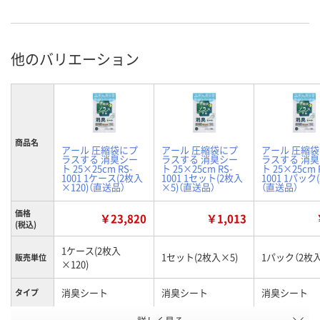
他のバリエーション
商品名
アール 圧縮袋にプ
アール 圧縮袋にプ
アール 圧縮
ラスする 消臭シー
ラスする 消臭シー
ラスする 消
ト 25×25cm RS-
ト 25×25cm RS-
ト 25×25cm 
1001 1ケース(2枚入
1001 1セット(2枚入
1001 1パック
×120)（直送品）
×5)（直送品）
（直送品）
価格
￥23,820
￥1,013
(税込)
1ケース(2枚入
1セット(2枚入×5)
1パック（2枚入
販売単位
×120)
消臭シート
消臭シート
消臭シート
タイプ
お申込番