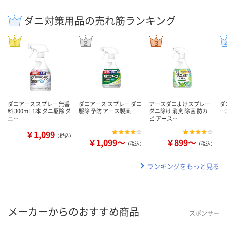
ダニ対策用品の売れ筋ランキング
ダニアーススプレー 無香
ダニアース スプレー ダニ
アースダニよけスプレー
ダ
料 300mL 1本 ダニ駆除 ダ
駆除 予防 アース製薬
ダニ除け 消臭 除菌 防カ
ー
ニ…
ビ アース…
￥1,099
（税込）
￥1,099～
￥899～
（税込）
（税込）
ランキングをもっと見る
メーカーからのおすすめ商品
スポンサー