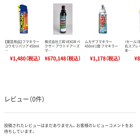
【園芸用品】フマキラー
株式会社三和 VEXOR ベ
ムカデフマキラー
（セール）
コウモリバリア 450ml
クサー アウトドアーズ
450ml 1個 フマキラー
右スプレー 
…
マ…
本…
¥1,480（税込）
¥670,148（税込）
¥1,178（税込）
¥
レビュー（0件）
投稿されたレビューはまだありません。お客様のレビューコメントをお
待ちしています。