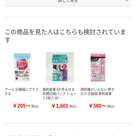
詳しく見る
AWR8711
AWR9718
UR53342
号
直送品
直送品
直送品
在庫
8月25日（火）まで
8月25日（火）まで
8月25日（火）
お届け日
この商品を見た人はこちらも検討されていま
す
数量
数量
数量
カゴへ
カゴへ
カ
アール 圧縮袋にプラス
東和産業 KP 吊るせる
掃除機のいらない 押す
する
衣類圧縮パック ショー
だけ 圧縮袋 東和産業
ト2枚入 80…
￥205～
￥1,601
￥580～
（税込）
（税込）
（税込）