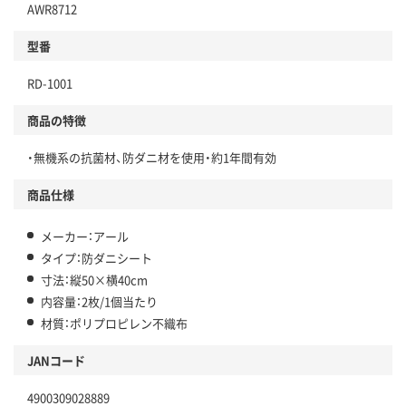
AWR8712
型番
RD-1001
商品の特徴
・無機系の抗菌材、防ダニ材を使用・約1年間有効
商品仕様
メーカー：アール
タイプ：防ダニシート
寸法：縦50×横40cm
内容量：2枚/1個当たり
材質：ポリプロピレン不織布
JANコード
4900309028889