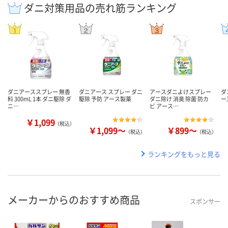
ダニ対策用品の売れ筋ランキング
ダニアーススプレー 無香
ダニアース スプレー ダニ
アースダニよけスプレー
ダ
料 300mL 1本 ダニ駆除 ダ
駆除 予防 アース製薬
ダニ除け 消臭 除菌 防カ
ー
ニ…
ビ アース…
￥1,099
（税込）
￥1,099～
￥899～
（税込）
（税込）
ランキングをもっと見る
メーカーからのおすすめ商品
スポンサー