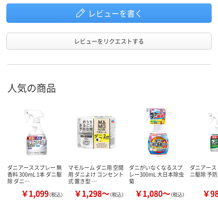
レビューを書く
レビューをリクエストする
人気の商品
ダニアーススプレー 無
マモルーム ダニ用 空間
ダニがいなくなるスプ
ダニアース 
香料 300mL 1本 ダニ駆
用 ダニよけ コンセント
レー300mL 大日本除虫
ニ駆除 予防
除 ダニ…
式 置き型 …
菊
￥1,099
￥1,298～
￥1,080～
￥9
（税込）
（税込）
（税込）