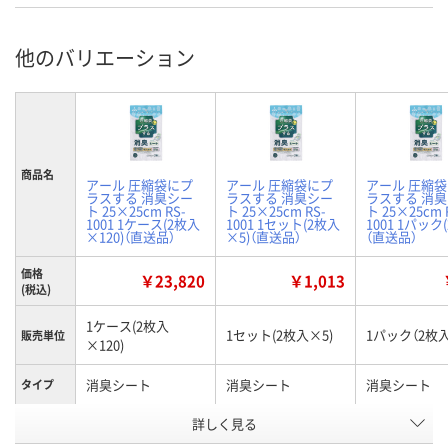
他のバリエーション
商品名
アール 圧縮袋にプ
アール 圧縮袋にプ
アール 圧縮
ラスする 消臭シー
ラスする 消臭シー
ラスする 消
ト 25×25cm RS-
ト 25×25cm RS-
ト 25×25cm 
1001 1ケース(2枚入
1001 1セット(2枚入
1001 1パック
×120)（直送品）
×5)（直送品）
（直送品）
価格
￥23,820
￥1,013
(税込)
1ケース(2枚入
1セット(2枚入×5)
1パック（2枚入
販売単位
×120)
消臭シート
消臭シート
消臭シート
タイプ
お申込番
詳しく見る
AWR8711
AWR9718
UR53342
号