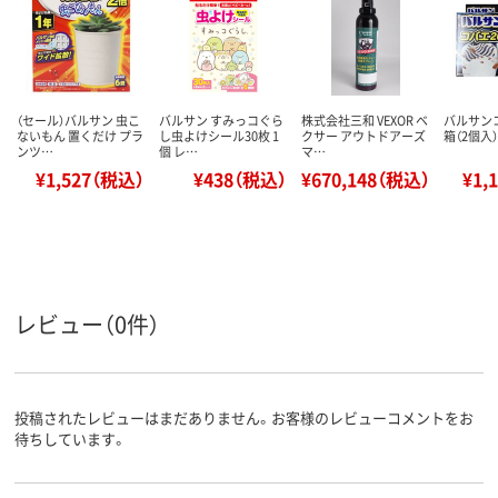
（セール）バルサン 虫こ
バルサン すみっコぐら
株式会社三和 VEXOR ベ
バルサンコ
ないもん 置くだけ プラ
し虫よけシール30枚 1
クサー アウトドアーズ
箱（2個入
ンツ…
個 レ…
マ…
¥1,527（税込）
¥438（税込）
¥670,148（税込）
¥1,
レビュー（0件）
投稿されたレビューはまだありません。お客様のレビューコメントをお
待ちしています。