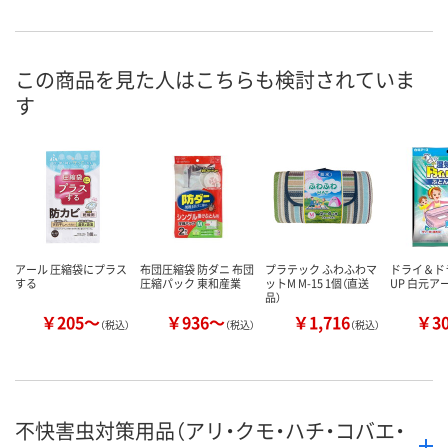
直送品
直送品
直送品
在庫
8月25日（火）まで
8月25日（火）まで
8月25日（火）
お届け日
この商品を見た人はこちらも検討されていま
す
数量
数量
数量
カゴへ
カゴへ
カ
アール 圧縮袋にプラス
布団圧縮袋 防ダニ 布団
プラテック ふわふわマ
ドライ＆ド
する
圧縮パック 東和産業
ットM M-15 1個（直送
UP 白元ア
品）
￥205～
￥936～
￥1,716
￥3
（税込）
（税込）
（税込）
不快害虫対策用品（アリ・クモ・ハチ・コバエ・