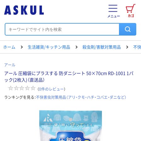
カゴ
メニュー
ホーム
生活雑貨/キッチン用品
殺虫剤/害獣対策用品
不快
アール
アール 圧縮袋にプラスする 防ダニシート 50×70cm RD-1001 1パ
ック(2枚入)（直送品）
（
0
件のレビュー
）
ランキングを見る：
不快害虫対策用品（アリ・クモ・ハチ・コバエ・ダニなど）