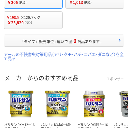
￥205
￥1,013
(税込)
(税込)
￥198.5
×120パック
￥23,820
(税込)
9
「タイプ」「販売単位」 違いで 全
商品あります。
アールの不快害虫対策用品（アリ・クモ・ハチ・コバエ・ダニなど）を全
て見る
メーカーからのおすすめ商品
スポンサー
バルサン DX水12ー16
バルサン DX水6ー8畳
バルサン DX煙12ー16
バルサン