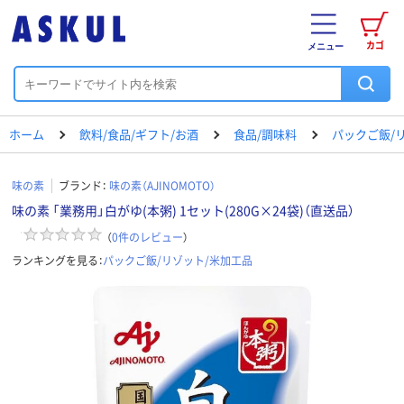
カゴ
メニュー
ホーム
飲料/食品/ギフト/お酒
食品/調味料
パックご飯/
味の素
ブランド：
味の素（AJINOMOTO）
味の素 「業務用」白がゆ(本粥) 1セット(280G×24袋)（直送品）
（
0
件のレビュー
）
ランキングを見る：
パックご飯/リゾット/米加工品