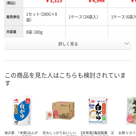
￥3,315
￥4,944
￥4
(税込)
1セット（280G×8
1ケース（24袋入）
1ケース（6袋入
販売単位
袋）
8袋：280g
内容量
お申込番
詳しく見る
AX02618
WX75011
WX75015
号
直送品
直送品
直送品
在庫
8月31日（月）まで
8月21日（金）まで
お届け日
この商品を見た人はこちらも検討されていま
す
数量
数量
お取り扱い終
した
カゴへ
カゴへ
味の素 「本粥(ほんが
甘みしっかりおいしい
【非常食】亀田製菓 災
お粥 ヒカ