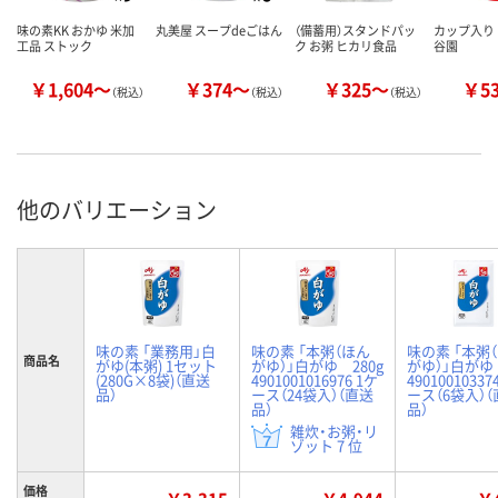
味の素KK おかゆ 米加
丸美屋 スープdeごはん
（備蓄用）スタンドパッ
カップ入り 
工品 ストック
ク お粥 ヒカリ食品
谷園
￥1,604～
￥374～
￥325～
￥5
（税込）
（税込）
（税込）
他のバリエーション
味の素 「業務用」白
味の素 「本粥（ほん
味の素 「本粥
商品名
がゆ(本粥) 1セット
がゆ）」白がゆ 280g
がゆ）」白がゆ 
(280G×8袋)（直送
4901001016976 1ケ
49010010337
品）
ース（24袋入）（直送
ース（6袋入）
品）
品）
雑炊・お粥・リ
ゾット 7 位
価格