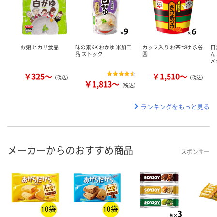
お粥 ヒカリ食品
味の素KK おかゆ 米加工
カップ入り お茶づけ 永谷
日
品 ストック
園
ん
メ
￥325～
￥1,510～
（税込）
（税込）
￥1,813～
（税込）
ランキングをもっと見る
メーカーからのおすすめ商品
スポンサー