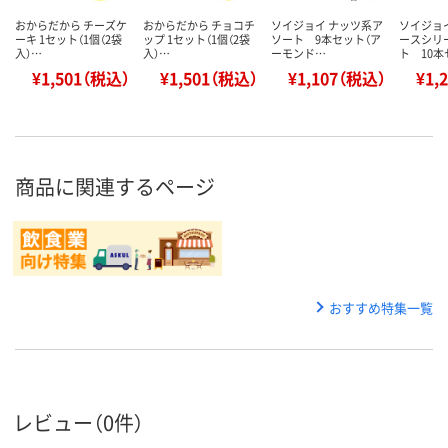
おからだから チーズケ
おからだから チョコチ
ソイジョイ ナッツ系ア
ソイジョ
ーキ 1セット（1個（2袋
ップ 1セット（1個（2袋
ソート 9本セット（ア
ースシリ
入）…
入）…
ーモンド…
ト 10本
¥1,501（税込）
¥1,501（税込）
¥1,107（税込）
¥1,
商品に関連するページ
おすすめ特集一覧
レビュー（0件）