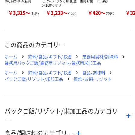
ゆ)」白がゆ 業務用
ごはん パックご飯 国産
害用お粥 5年保存
米100％ オリ…
￥3,315～
￥2,233～
￥420～
￥3
（税込）
（税込）
（税込）
この商品のカテゴリー
ホーム
飲料/食品/ギフト/お酒
業務用食材/調味料
業務用パックご飯/業務用リゾット/業務用米加工品
ホーム
飲料/食品/ギフト/お酒
食品/調味料
パックご飯/リゾット/米加工品
雑炊・お粥・リゾット
パックご飯/リゾット/米加工品のカテゴリ
ー
食品/調味料のカテゴリー