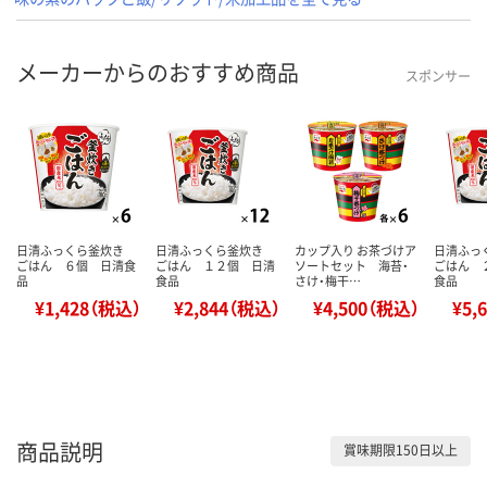
メーカーからのおすすめ商品
スポンサー
日清ふっくら釜炊き
日清ふっくら釜炊き
カップ入り お茶づけア
日清ふっ
ごはん ６個 日清食
ごはん １２個 日清
ソートセット 海苔・
ごはん 
品
食品
さけ・梅干…
食品
¥1,428（税込）
¥2,844（税込）
¥4,500（税込）
¥5,
商品説明
賞味期限150日以上