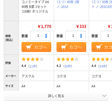
コノミータイプ A4
（ミリ） 40枚 1冊
（ミリ） 30枚 
40枚 B罫 1セット
ノ-201A
ト ノ-203CAX
（10冊） オリジナル
￥1,770
￥333
￥1
数量
数量
数量
価格
(税込)
カゴへ
カゴへ
カ
評価
4.4
4.2
4.4
（
11件
）
（
30件
）
（
24件
）
アスクル
コクヨ
コクヨ
メーカー
A4
A4
A4
サイズ
罫線タイ
詳しく見る
横罫線
横罫線
横罫線
プ
6mm
7
7
罫線幅