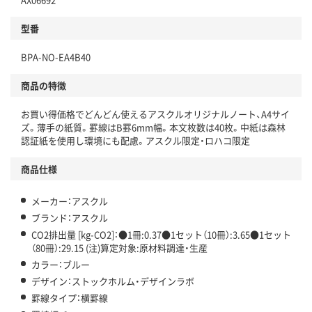
分別・リサイクルしやすい設計
型番
独自の回収スキームがある
BPA-NO-EA4B40
仕組
アスクルで資源循環している
商品の特徴
温室効果ガスなどの削減
お買い得価格でどんどん使えるアスクルオリジナルノート、A4サイ
ズ。薄手の紙質。罫線はB罫6mm幅。本文枚数は40枚。中紙は森林
この商品の環境配慮ポイントです。下記商品詳細「
認証紙を使用し環境にも配慮。アスクル限定・ロハコ限定
アスクル商品環境スコア詳細／加点項目
」で確認できます。
商品仕様
メーカー：アスクル
ブランド：アスクル
CO2排出量 [kg-CO2]：●1冊:0.37●1セット（10冊）:3.65●1セット
（80冊）:29.15 (注)算定対象:原材料調達・生産
カラー：ブルー
デザイン：ストックホルム・デザインラボ
罫線タイプ：横罫線