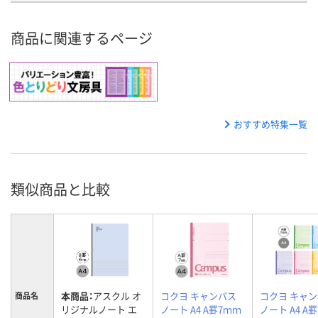
商品に関連するページ
おすすめ特集一覧
類似商品と比較
本商品：
アスクル オ
コクヨ キャンパス
コクヨ キャ
商品名
リジナルノート エ
ノート A4 A罫7ｍｍ
ノート A4 A