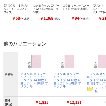
【アスクル オリジナ
コクヨ キャンパスノー
コクヨ キャンパスノー
【アスクル
ルノート エコノミー
ト A4 A罫7ｍｍ（ミリ）
ト A罫 7mm 普通横罫
ルノート 
タイプ】
30枚 …
ドタイプ】
￥58～
￥1,368
￥94～
￥2
（税込）
（税込）
（税込）
他のバリエーション
アスクル オリジナ
アスクル オリジナ
アスクル オ
商品名
ルノート エコノミ
ルノート エコノミ
ルノート エ
ータイプ A4 40枚 A
ータイプ A4 40枚 A
ータイプ A4 4
罫 1セット（10冊） オ
罫 1セット（80冊） オ
罫 1冊 オリ
リジナル
リジナル
ノート（A
位
価格
￥1,835
￥12,121
(税込)