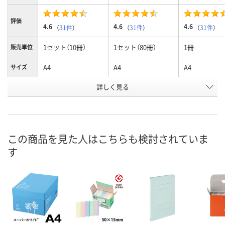
評価
4.6
4.6
4.6
（
31件
）
（
31件
）
（
31件
）
1セット（10冊）
1セット（80冊）
1冊
販売単位
A4
A4
A4
サイズ
詳しく見る
A罫（7mm）
A罫（7mm）
A罫（7mm）
種類
お申込番
AX06697
AX06715
AP42074
号
あり
あり
あり
在庫
この商品を見た人はこちらも検討されていま
す
8月10日（月）
8月10日（月）
8月10日（月）
お届け日
数量
数量
数量
カゴへ
カゴへ
カ