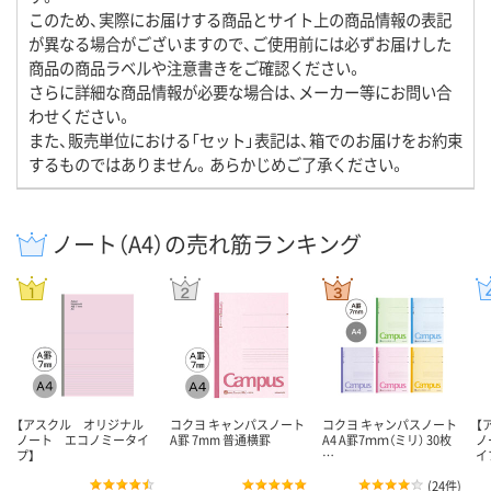
このため、実際にお届けする商品とサイト上の商品情報の表記
が異なる場合がございますので、ご使用前には必ずお届けした
商品の商品ラベルや注意書きをご確認ください。
さらに詳細な商品情報が必要な場合は、メーカー等にお問い合
わせください。
また、販売単位における「セット」表記は、箱でのお届けをお約束
するものではありません。あらかじめご了承ください。
ノート（A4）の売れ筋ランキング
【アスクル オリジナル
コクヨ キャンパスノート
コクヨ キャンパスノート
【
ノート エコノミータイ
A罫 7mm 普通横罫
A4 A罫7ｍｍ（ミリ） 30枚
ノ
プ】
…
イ
(
24件
)