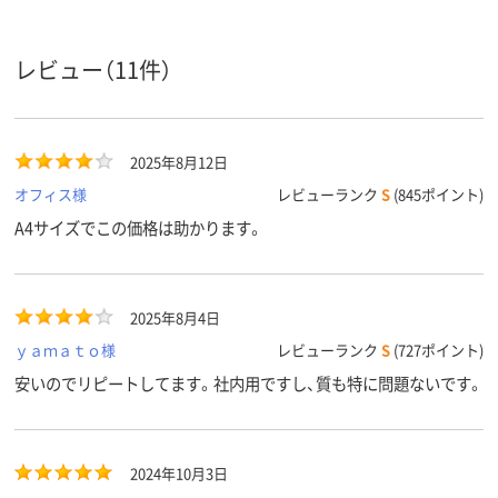
41行
35、A4A罫：35行
35
行数
レビュー（11件）
アスクル
商品環境
125
90
55
スコア
2025年8月12日
オフィス様
レビューランク
S
(845ポイント)
A4サイズでこの価格は助かります。
2025年8月4日
ｙａｍａｔｏ様
レビューランク
S
(727ポイント)
安いのでリピートしてます。社内用ですし、質も特に問題ないです。
2024年10月3日