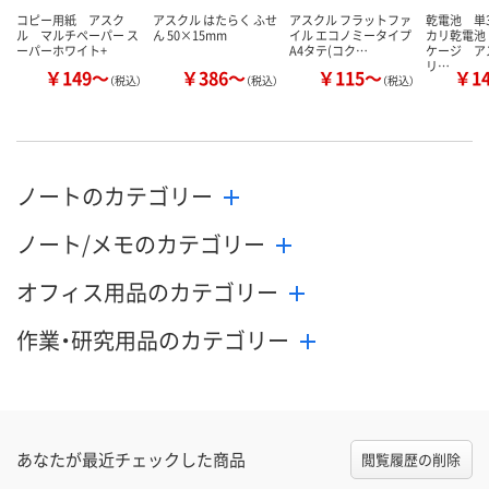
コピー用紙 アスク
アスクル はたらく ふせ
アスクル フラットファ
乾電池 単
ル マルチペーパー ス
ん 50×15mm
イル エコノミータイプ
カリ乾電池
ーパーホワイト+
A4タテ(コク…
ケージ ア
リ…
￥149～
￥386～
￥115～
￥1
（税込）
（税込）
（税込）
ノートのカテゴリー
ノート/メモのカテゴリー
オフィス用品のカテゴリー
作業・研究用品のカテゴリー
あなたが最近チェックした商品
閲覧履歴の削除