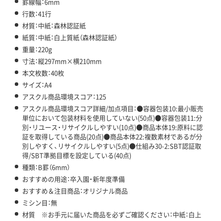
罫線幅：6mm
行数：41行
材質：中紙：森林認証紙
紙質：中紙：白上質紙（森林認証紙）
重量：220g
寸法：縦297mm×横210mm
本文枚数：40枚
サイズ：A4
アスクル商品環境スコア：125
アスクル商品環境スコア詳細/加点項目：●容器包装10:最小販売
単位において包装材料を使用していない(50点)●容器包装11:分
別・リユース・リサイクルしやすい(10点)●商品本体19:原料に認
証を取得している商品(20点)●商品本体22:複数素材であるが分
別しやすく、リサイクルしやすい(5点)●仕組み30-2:SBT認証取
得/SBT準拠目標を設定している(40点)
種類：B罫（6mm）
おすすめの用途：卒入園・新年度準備
おすすめ＆注目商品：オリジナル商品
ミシン目：無
材質 ※お手元に届いた商品を必ずご確認ください：中紙：白上