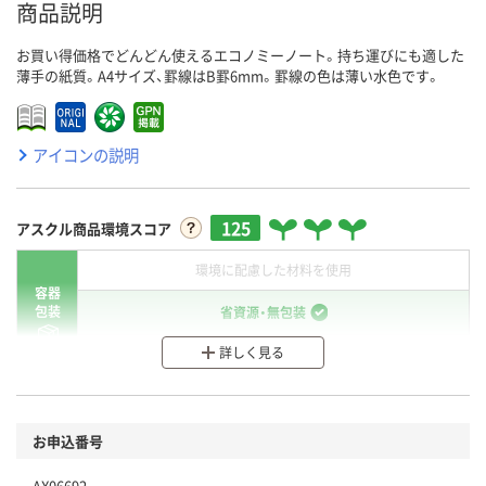
商品説明
お買い得価格でどんどん使えるエコノミーノート。持ち運びにも適した
薄手の紙質。A4サイズ、罫線はB罫6mm。罫線の色は薄い水色です。
アイコンの説明
125
アスクル商品環境スコア
環境に配慮した材料を使用
容器
包装
省資源・無包装
詳しく見る
分別・リサイクルしやすい設計
環境に配慮した材料を使用
商品
お申込番号
本体
省資源・省エネ・節水
AX06692