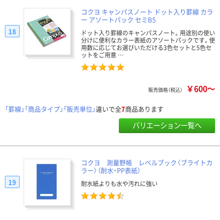
コクヨ キャンパスノート ドット入り罫線 カラ
ー アソートパック セミB5
18
ドット入り罫線のキャンパスノート。用途別の使い
分けに便利なカラー表紙のアソートパックです。使
用数に応じてお選びいただける3色セットと5色セ
ットをご用意 …
￥600～
販売価格（税込）
「罫線」「商品タイプ」「販売単位」
違いで全
7
商品あります
バリエーション一覧へ
コクヨ 測量野帳 レベルブック〈ブライトカ
ラー〉（耐水・PP表紙）
19
耐水紙よりも水や汚れに強い