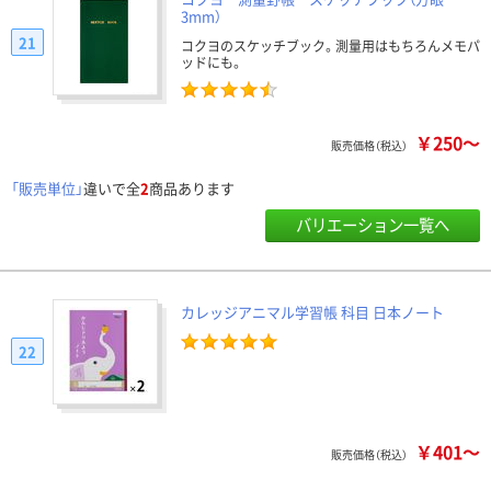
3mm）
21
コクヨのスケッチブック。測量用はもちろんメモパ
ッドにも。
￥250～
販売価格（税込）
「販売単位」
違いで全
2
商品あります
バリエーション一覧へ
カレッジアニマル学習帳 科目 日本ノート
22
￥401～
販売価格（税込）