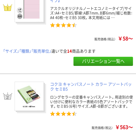
イプ】
アスクルオリジナルノートエコノミータイプ/サイ
ズ：A4・セミB5/罫線：A罫7mm、B罫6mm/綴じ枚数：
A4 40枚・セミB5 30枚。本文用紙には …
￥58～
販売価格（税込）
「サイズ」「種類」「販売単位」
違いで全
14
商品あります
バリエーション一覧へ
コクヨ キャンパスノート カラー アソートパッ
ク セミB5
ロングセラーの定番キャンパスノート。用途別の使
い分けに便利なカラー表紙の5色アソートパックで
す。セミB5（6号）サイズ、A罫・B罫がございます。
￥563～
販売価格（税込）