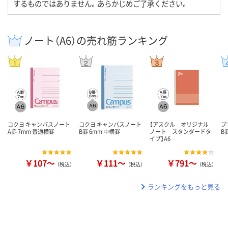
するものではありません。あらかじめご了承ください。
ノート（A6）の売れ筋ランキング
コクヨ キャンパスノート
コクヨ キャンパスノート
【アスクル オリジナル
プ
A罫 7mm 普通横罫
B罫 6mm 中横罫
ノート スタンダードタ
B
イプ】A6
￥107～
￥111～
￥791～
（税込）
（税込）
（税込）
ランキングをもっと見る