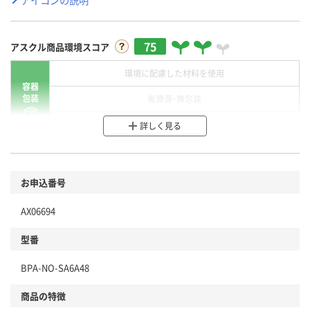
75
アスクル商品環境スコア
環境に配慮した材料を使用
容器
包装
省資源・無包装
分別・リサイクルしやすい設計
詳しく見る
環境に配慮した材料を使用
商品
お申込番号
本体
省資源・省エネ・節水
AX06694
分別・リサイクルしやすい設計
型番
独自の回収スキームがある
BPA-NO-SA6A48
仕組
アスクルで資源循環している
商品の特徴
温室効果ガスなどの削減