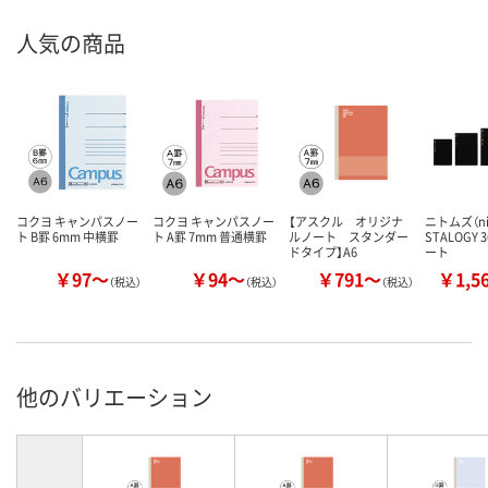
人気の商品
コクヨ キャンパスノー
コクヨ キャンパスノー
【アスクル オリジナ
ニトムズ（ni
ト B罫 6mm 中横罫
ト A罫 7mm 普通横罫
ルノート スタンダー
STALOGY
ドタイプ】A6
ート
￥97～
￥94～
￥791～
￥1,5
（税込）
（税込）
（税込）
他のバリエーション