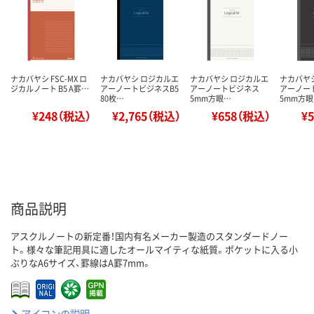
ナカバヤシ FSC-MX ロ
ナカバヤシ ロジカルエ
ナカバヤシ ロジカルエ
ナカバヤ
ジカルノート B5 A罫…
アーノートビジネスB5
アーノートビジネス
アーノー
80枚…
5mm方眼…
5mm方
¥248（税込）
¥2,765（税込）
¥658（税込）
¥
商品説明
アスクルノートの新定番！国内有名メーカー製造のスタンダードノー
ト。様々な筆記用具に適したオールマイティな紙質。ポケットに入る小
ぶりなA6サイズ、罫線はA罫7mm。
アイコンの説明