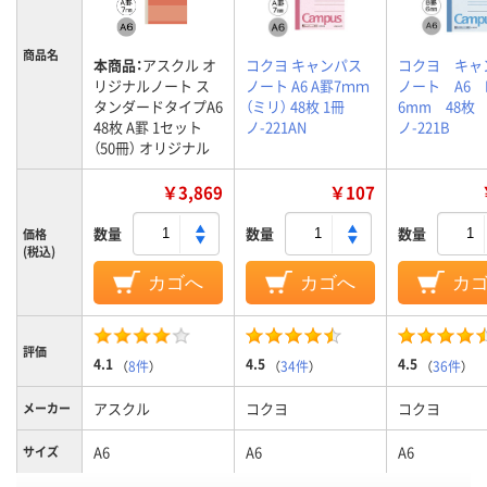
商品名
本商品：
アスクル オ
コクヨ キャンパス
コクヨ キャ
リジナルノート ス
ノート A6 A罫7ｍｍ
ノート A6 
タンダードタイプA6
（ミリ） 48枚 1冊
6mm 48枚
48枚 A罫 1セット
ノ-221AN
ノ-221B
（50冊） オリジナル
￥3,869
￥107
数量
数量
数量
価格
(税込)
カゴへ
カゴへ
カ
評価
4.1
4.5
4.5
（
8件
）
（
34件
）
（
36件
）
アスクル
コクヨ
コクヨ
メーカー
A6
A6
A6
サイズ