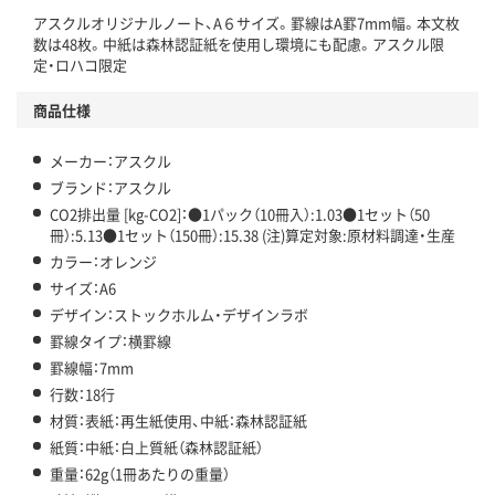
アスクルオリジナルノート、A６サイズ。罫線はA罫7mm幅。本文枚
この商品の環境配慮ポイントです。下記商品詳細「
数は48枚。中紙は森林認証紙を使用し環境にも配慮。アスクル限
アスクル商品環境スコア詳細／加点項目
」で確認できます。
定・ロハコ限定
商品仕様
メーカー：アスクル
ブランド：アスクル
CO2排出量 [kg-CO2]：●1パック（10冊入）:1.03●1セット（50
冊）:5.13●1セット（150冊）:15.38 (注)算定対象:原材料調達・生産
カラー：オレンジ
サイズ：A6
デザイン：ストックホルム・デザインラボ
罫線タイプ：横罫線
罫線幅：7mm
行数：18行
材質：表紙：再生紙使用、中紙：森林認証紙
紙質：中紙：白上質紙（森林認証紙）
重量：62g（1冊あたりの重量）