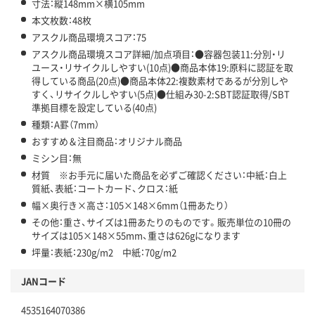
寸法：縦148mm×横105mm
本文枚数：48枚
アスクル商品環境スコア：75
アスクル商品環境スコア詳細/加点項目：●容器包装11:分別・リ
ユース・リサイクルしやすい(10点)●商品本体19:原料に認証を取
得している商品(20点)●商品本体22:複数素材であるが分別しや
すく、リサイクルしやすい(5点)●仕組み30-2:SBT認証取得/SBT
準拠目標を設定している(40点)
種類：A罫（7mm）
おすすめ＆注目商品：オリジナル商品
ミシン目：無
材質 ※お手元に届いた商品を必ずご確認ください：中紙：白上
質紙、表紙：コートカード、クロス：紙
幅×奥行き×高さ：105×148×6mm（1冊あたり）
その他：重さ、サイズは1冊あたりのものです。販売単位の10冊の
サイズは105×148×55mm、重さは626gになります
坪量：表紙：230g/m2 中紙：70g/m2
JANコード
4535164070386