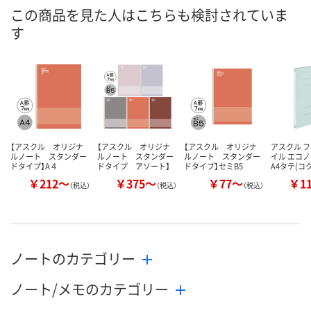
8月10日（月）
8月10日（月）
8月10日（月）
お届け日
この商品を見た人はこちらも検討されていま
す
数量
数量
数量
カゴへ
カゴへ
カ
【アスクル オリジナ
【アスクル オリジナ
【アスクル オリジナ
アスクル 
ルノート スタンダー
ルノート スタンダー
ルノート スタンダー
イル エコ
ドタイプ】A４
ドタイプ アソート】
ドタイプ】セミB5
A4タテ(コ
￥212～
￥375～
￥77～
￥1
（税込）
（税込）
（税込）
ノートのカテゴリー
ノート/メモのカテゴリー