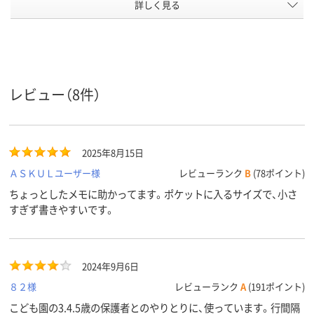
罫線タイ
詳しく見る
横罫線
横罫線
横罫線
プ
7mm
7
6
罫線幅
18行
18、A6A罫：18行
21、A6B罫：2
行数
レビュー（8件）
アスクル
商品環境
75
90
90
スコア
2025年8月15日
ＡＳＫＵＬユーザー様
レビューランク
B
(78ポイント)
ちょっとしたメモに助かってます。ポケットに入るサイズで、小さ
すぎず書きやすいです。
2024年9月6日
８２様
レビューランク
A
(191ポイント)
こども園の3.4.5歳の保護者とのやりとりに、使っています。行間隔