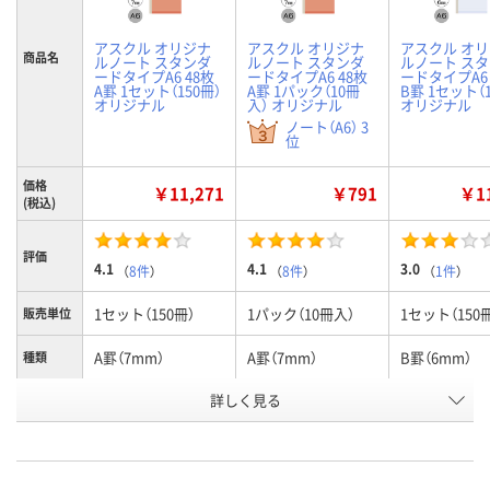
アスクル オリジナ
アスクル オリジナ
アスクル オ
商品名
ルノート スタンダ
ルノート スタンダ
ルノート ス
ードタイプA6 48枚
ードタイプA6 48枚
ードタイプA6 
A罫 1セット（150冊）
A罫 1パック（10冊
B罫 1セット（1
オリジナル
入） オリジナル
オリジナル
ノート（A6） 3
位
価格
￥11,271
￥791
￥11
(税込)
評価
4.1
4.1
3.0
（
8件
）
（
8件
）
（
1件
）
1セット（150冊）
1パック（10冊入）
1セット（150
販売単位
A罫（7mm）
A罫（7mm）
B罫（6mm）
種類
お申込番
詳しく見る
AX06711
AP42075
AX06710
号
4点
あり
1点
在庫