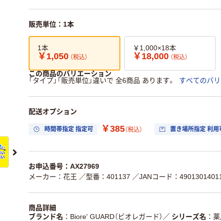
販売単位：1本
1本
￥1,000×18本
￥1,050
￥18,000
（税込）
（税込）
この商品のバリエーション
「タイプ」「販売単位」違いで 全6商品 あります。
すべてのバリ
配送オプション
￥385
時間帯指定 指定可
置き場所指定 利用
（税込）
お申込番号：AX27969
メーカー：花王
／型番：401137
／JANコード：4901301401
商品詳細
ブランド名
Biore' GUARD（ビオレガード）
／
シリーズ名
薬