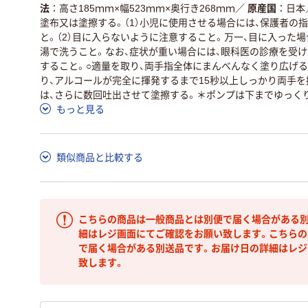
法
高さ185ｍｍ×幅523ｍｍ×奥行き268ｍｍ
／
原産国
日本
塗布又は塗擦する。（1）小児に使用させる場合には、保護者の
と。（2）目に入らないように注意すること。万一、目に入った
湯で洗うこと。なお、症状が重い場合には、眼科医の診療を受け
すること。○適量を取り、両手指全体にまんべんなく塗り広げる
り、アルコールが完全に揮発するまで15秒以上しっかり両手
は、さらに数回吐出させて塗擦する。＊ポンプは下までゆっく
もっと見る
類似商品と比較する
こちらの商品は一般商品とは別便で届く場合がある別
細はレジ画面にてご確認をお願い致します。こちらの
で届く場合がある別送品です。お届け日の詳細はレジ
致します。