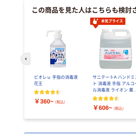
この商品を見た人はこちらも検討
本気プライス
前のスライドへ
ビオレｕ 手指の消毒液
サニテートA ハンドミ
花王
ト 消毒液 手指 アルコ
ル消毒液 ライオン 業
用
￥360~
（税込）
￥606~
（税込）