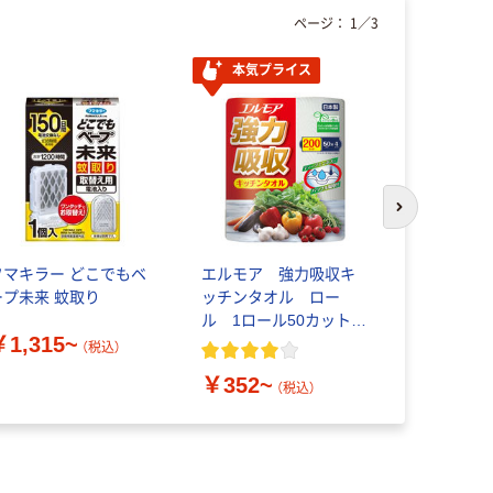
ページ：
1
／
3
本気プライス
オリジ
次のスライド
フマキラー どこでもベ
エルモア 強力吸収キ
コピー用紙
ープ未来 蚊取り
ッチンタオル ロー
ル マルチ
ル 1ロール50カット
ーパーホワ
￥1,315~
カミ商事 キッチンペ
（税込）
ーパー
￥352~
￥149~
（税込）