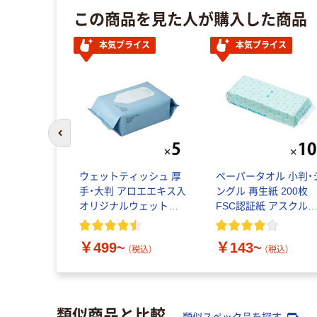
この商品を見た人が購入した商品
ル
本気プライス
本気プライス
前のスライドへ
ァイル ベ
ウェットティッシュ 厚
ペーパータオル 小判・
ー A4タ
手・大判 アロエエキス入
ングル 再生紙 200枚
ル
オリジナルウェットタ
FSC認証紙 アスクル
オル アスクルオリジナ
リジナル
ル
￥499~
￥143~
税込）
（税込）
（税込）
類似商品と比較