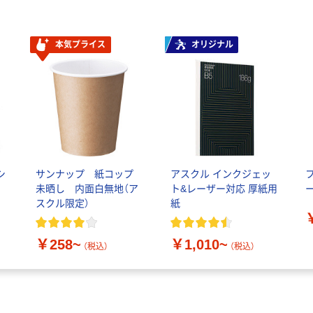
本気プライス
オリジナル
シ
サンナップ 紙コップ
アスクル インクジェッ
未晒し 内面白無地（ア
ト&レーザー対応 厚紙用
オ
スクル限定）
紙
￥258~
￥1,010~
（税込）
（税込）
オリジナル