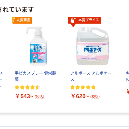
されています
人気商品
本気プライス
ス
手ピカスプレー 健栄製
アルボース アルボナー
ー
薬
ス
務
￥543~
￥620~
（税込）
（税込）