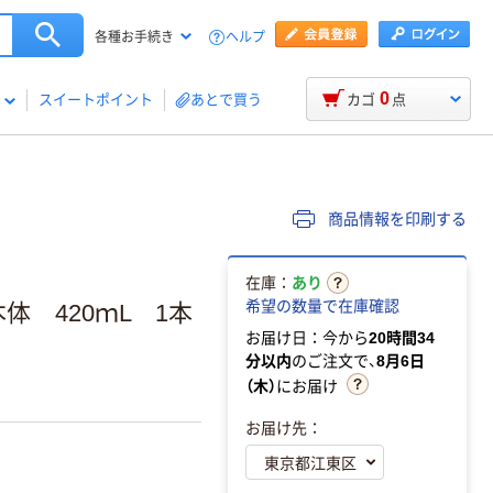
ヘルプ
各種お手続き
0
スイートポイント
あとで買う
カゴ
点
商品情報を印刷する
在庫：
あり
希望の数量で在庫確認
 420ｍL 1本
お届け日：今から
20時間34
分以内
のご注文で、
8月6日
（木）
にお届け
お届け先：