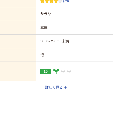
(29)
サラヤ
本体
500～750mL未満
泡
15
詳しく見る