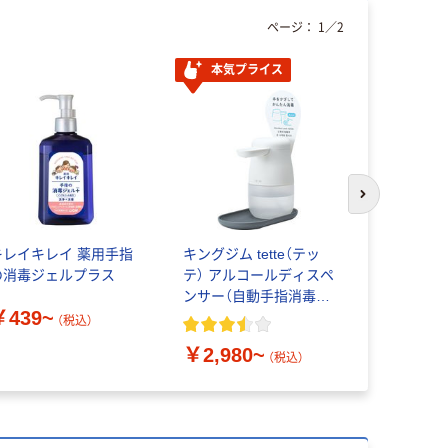
ページ：
1
／
2
本気プライス
オリジ
次のスライド
キレイキレイ 薬用手指
キングジム tette（テッ
アスクル 
の消毒ジェルプラス
テ） アルコールディスペ
ンサー（自動手指消毒
￥298~
￥439~
器） TE
（税込）
￥2,980~
（税込）