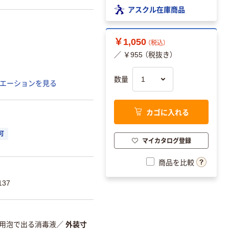
アスクル在庫商品
￥1,050
（税込）
／ ￥955 （税抜き）
数量
エーションを見る
カゴに入れる
可
マイカタログ登録
商品を比較
137
用泡で出る消毒液
／
外装寸