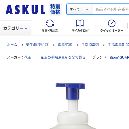
すべて
カテゴリー
履歴・再注文
マイカタログ
クイックオーダー
ホーム
衛生/医療/介護
消毒/除菌
手指消毒剤
手指消毒剤（
メーカー
花王
花王の手指消毒剤を全て見る
ブランド
Biore' G