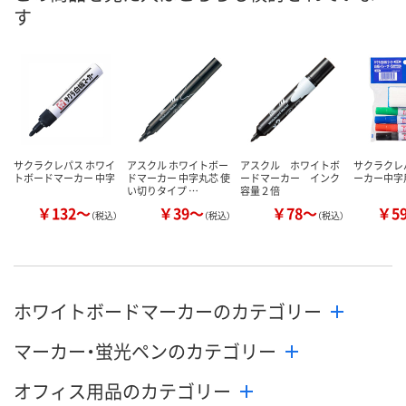
す
数量
数量
数量
カゴへ
カゴへ
カ
サクラクレパス ホワイ
アスクル ホワイトボー
アスクル ホワイトボ
サクラクレ
トボードマーカー 中字
ドマーカー 中字丸芯 使
ードマーカー インク
ーカー中字
い切りタイプ …
容量２倍
￥132～
￥39～
￥78～
￥5
（税込）
（税込）
（税込）
ホワイトボードマーカーのカテゴリー
マーカー・蛍光ペンのカテゴリー
オフィス用品のカテゴリー