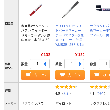
商品名
本商品：
サクラクレ
パイロット ホワイ
サクラクレパ
パス ホワイトボー
トボードマーカー
板マーカー中
ドマーカー WBK#19
ボードマスターS 極
フィール 黒
中字 赤 1本（直送品）
細 イレーザー付 黒
WMBSE-15EF-B 1本
￥132
￥132
数量
数量
数量
価格
(税込)
カゴへ
カゴへ
カ
評価
4.5
4.1
（
21件
）
（
26件
）
サクラクレパス
パイロット
サクラクレパ
メーカー