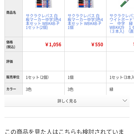
商品名
サクラクレパス 白
サクラクレパス 白
サクラクレパ
板マーカー中字3色4
板マーカー中字3色4
ワイトボード
本セット WBK4B-P
本セット WBK4B-P
ー 中字 
1セット(2個)
1個
WBK#29 
（３本入) （
価格
￥1,056
￥550
(税込)
評価
1セット（2個）
1個
1セット（3本入
販売単位
3色
3色
緑
カラー
お申込番
詳しく見る
W578258
HK87686
9830096
号
あり
あり
あり
在庫
8月11日（火）
8月11日（火）
8月25日（火）
お届け日
この商品を見た人はこちらも検討されていま