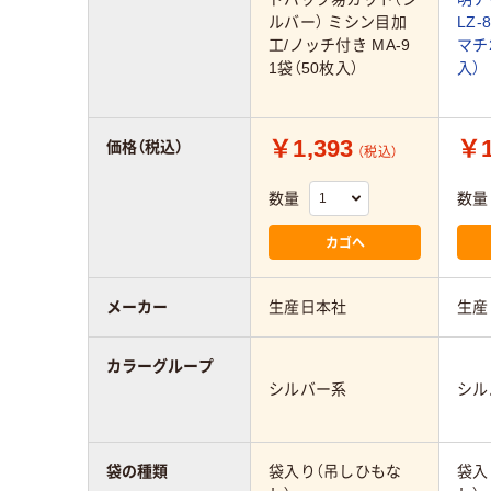
ルバー） ミシン目加
LZ-
工/ノッチ付き MA-9
マチ
1袋（50枚入）
入）
￥1,393
￥1
価格（税込）
（税込）
数量
数量
カゴへ
メーカー
生産日本社
生産
カラーグループ
シルバー系
シル
袋の種類
袋入り（吊しひもな
袋入