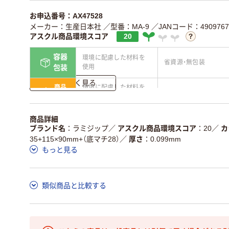
お申込番号：AX47528
メーカー：生産日本社
／型番：MA-9
／JANコード：4909767
アスクル商品環境スコア
20
容器
環境に配慮した材料を
省資源・無包装
使用
包装
詳しく見る
商品
環境に配慮した材料を
省資源・省エネ・節水
本体
使用
独自の回収スキームが
アスクルで資源循環し
商品詳細
仕組
ある
ている
ブランド名
ラミジップ
／
アスクル商品環境スコア
20
／
カ
35+115×90mm+（底マチ28）
／
厚さ
0.099mm
この商品の環境配慮ポイントです。詳しくはページ下部の商品
もっと見る
ア詳細／加点項目
」で確認できます。
類似商品と比較する