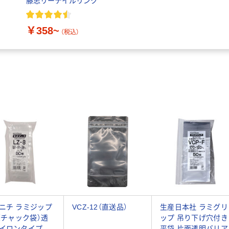
き
藤忠リーテイルリンク
￥358~
（税込）
ニチ ラミジップ
VCZ-12（直送品）
生産日本社 ラミグリ
）（チャック袋）透
ップ 吊り下げ穴付き
イロンタイプ
平袋 片面透明バリア