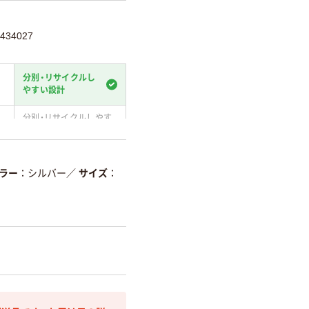
434027
分別・リサイクルし
やすい設計
分別・リサイクルしやす
い設計
温室効果ガスなどの
削減
ラー
シルバー
／
サイズ
詳細「
アスクル商品環境スコ