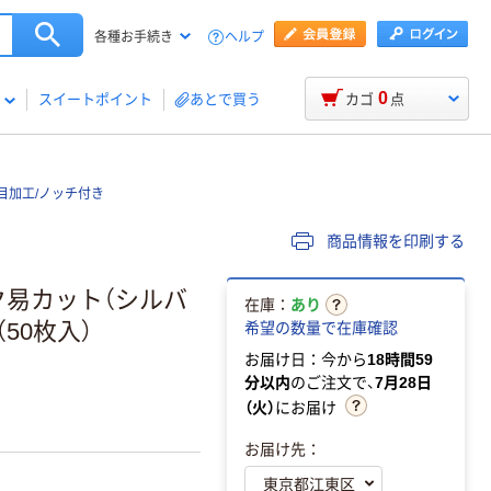
ヘルプ
各種お手続き
0
スイートポイント
あとで買う
カゴ
点
目加工/ノッチ付き
商品情報を印刷する
ク易カット（シルバ
在庫：
あり
（50枚入）
希望の数量で在庫確認
お届け日：今から
18時間59
分以内
のご注文で、
7月28日
（火）
にお届け
お届け先：