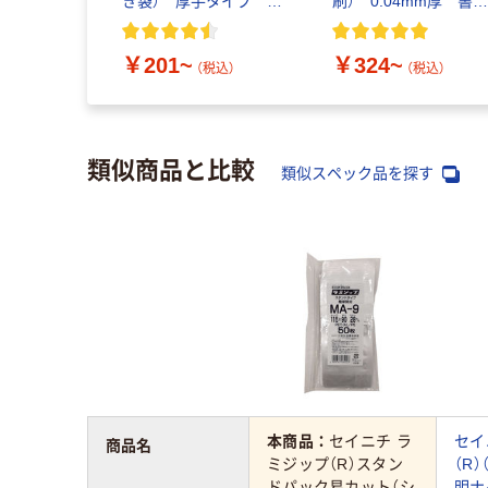
き袋） 厚手タイプ
刷） 0.04mm厚 書
0.08mm厚
込み欄付き
￥201~
￥324~
（税込）
（税込）
類似商品と比較
類似スペック品を探す
本商品：
セイニチ ラ
セイ
商品名
ミジップ（R）スタン
（R
ドパック易カット（シ
明ナ