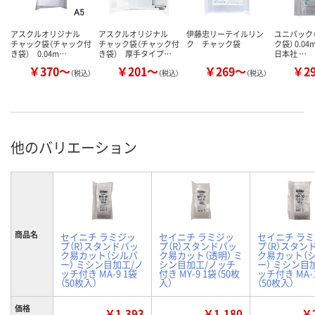
アスクルオリジナル
アスクルオリジナル
伊藤忠リーテイルリン
ユニパック（
チャック袋（チャック付
チャック袋（チャック付
ク チャック袋
ク袋） 0.0
き袋） 0.04m…
き袋） 厚手タイプ…
日本社 …
￥370～
￥201～
￥269～
￥2
（税込）
（税込）
（税込）
他のバリエーション
商品名
セイニチ ラミジッ
セイニチ ラミジッ
セイニチ ラ
プ（R）スタンドパッ
プ（R）スタンドパッ
プ（R）スタン
ク易カット（シルバ
ク易カット（透明） ミ
ク易カット（
ー） ミシン目加工/ノ
シン目加工/ノッチ
ー） ミシン目
ッチ付き MA-9 1袋
付き MY-9 1袋（50枚
ッチ付き MA-1
（50枚入）
入）
（50枚入）
価格
￥1,393
￥1,180
￥2