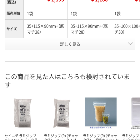
(税込)
1袋
1袋
1袋
販売単位
35+115×90mm+（底
35+115×90mm+（底
35+160×10
サイズ
マチ28）
マチ28）
チ30）
詳しく見る
シルバー
透明
シルバー
カラー
お申込番
AX47528
AX47527
AX47525
号
あり
あり
8点
在庫
この商品を見た人はこちらも検討されていま
す
8月11日（火）
8月11日（火）
8月11日（火）
お届け日
数量
数量
数量
カゴへ
カゴへ
カ
セイニチ ラミジップ
ラミジップ（R）（チャッ
ラミジップ（R）（チャッ
ラミジップ
（R）スタンドパック易
ク袋） アルミタイプ
ク袋） 透明ナイロンタ
イプ（ナイロ