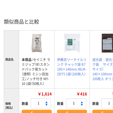
類似商品と比較
本商品：
セイニチ ラ
伊藤忠リーテイルリ
遮光袋 遮光
商品名
ミジップ（R）スタン
ンク チャック袋 B7
ク袋 サイズB
ドパック易カット
100×140mm IRLM-
サイズ）
（透明） ミシン目加
ZBT5 1袋（200枚入）
140×100m
工/ノッチ付き MY-
100枚入 オ
10 1袋（50枚入）
￥1,614
￥416
数量
数量
数量
価格
(税込)