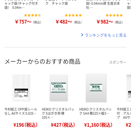
ャック袋（チャック付き
ク チャック袋
袋） 0.04mm厚 生産日本
ャ
袋） 0.04m…
社 …
袋
￥757～
￥482～
￥982～
（税込）
（税込）
（税込）
ランキングをもっと見る
メーカーからのおすすめ商品
スポンサー
今村紙工 OPP袋シール
HEIKO クリスタルパッ
HEIKO クリスタルパッ
今村紙工
なし A6サイズ 0.025…
ク Sはがき用 横
ク SA4 横225×縦3…
付 アル
105×…
プ A6
¥196（税込）
¥427（税込）
¥1,160（税込）
¥