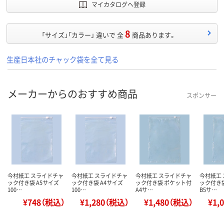
マイカタログへ登録
8
「サイズ」「カラー」 違いで 全
商品あります。
生産日本社のチャック袋を全て見る
メーカーからのおすすめ商品
スポンサー
今村紙工 スライドチャ
今村紙工 スライドチャ
今村紙工 スライドチャ
今村紙工
ック付き袋 A5サイズ
ック付き袋 A4サイズ
ック付き袋 ポケット付
ック付き
100…
100…
A4サ…
B5サ…
¥748（税込）
¥1,280（税込）
¥1,480（税込）
¥1,