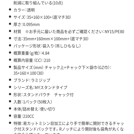
削減に取り組んでいる(10点)
カラー：透明
サイズ：35+160×100+（底マチ30）
厚さ：0.095mm
材質 ※お手元に届いた商品を必ずご確認ください：NY15/PE80
寸法：35mm+160mm×100mm+（底マチ30）
パッケージ形状：袋入り（吊しひもなし）
概算重量（g/枚）：4.84
概算内容量 （CC）：210
製品サイズ（mm） チャック上+チャック下×袋巾（GZ巾）：
35+160×100（30）
ブランド：ラミジップ
シリーズ名：MYスタンドタイプ
形状：スタンドパウチ チャック付
入数：1パック（50枚入）
本体/詰め替え：使い切り
容量：210CC
特徴：易カットミシン目加工により手で簡単に開封できるチャッ
ク付スタンドパックです。Rノッチにより開封後も袋角が丸くな