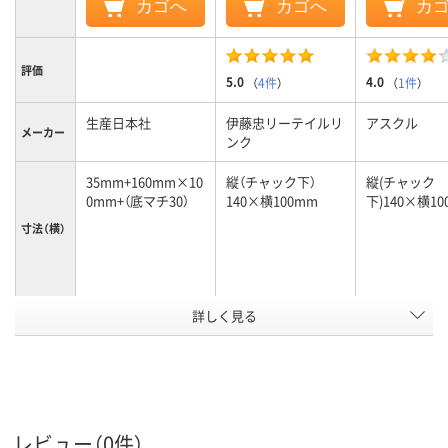
カゴへ
カゴへ
カ
評価
5.0
4.0
（
4件
）
（
1件
）
生産日本社
伊藤忠リーテイルリ
アスクル
メーカー
ンク
35mm+160mm×10
縦（チャック下）
縦(チャック
0mm+（底マチ30）
140×横100mm
下)140×横10
寸法（横）
詳しく見る
袋入り（吊しひもな
袋入り（吊しひもな
チャック付ポ
袋の種類
し）
し）
アスクル
商品環境
20
25
スコア
レビュー（0件）