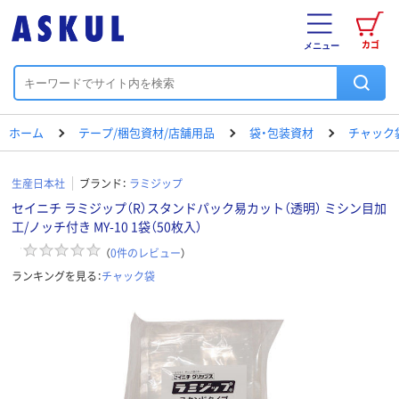
カゴ
メニュー
ホーム
テープ/梱包資材/店舗用品
袋・包装資材
チャック
生産日本社
ブランド：
ラミジップ
セイニチ ラミジップ（R）スタンドパック易カット（透明） ミシン目加
工/ノッチ付き MY-10 1袋（50枚入）
（
0
件のレビュー
）
ランキングを見る：
チャック袋