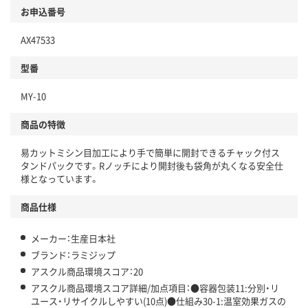
商品
お申込番号
本体
省資源・省エネ・節水
AX47533
分別・リサイクルしやすい設計
型番
独自の回収スキームがある
仕組
MY-10
アスクルで資源循環している
商品の特徴
温室効果ガスなどの削減
易カットミシン目加工により手で簡単に開封できるチャック付ス
この商品の環境配慮ポイントです。下記商品詳細「
タンドパックです。Rノッチにより開封後も袋角が丸くなる安全仕
アスクル商品環境スコア詳細／加点項目
」で確認できます。
様となっています。
商品仕様
メーカー：生産日本社
ブランド：ラミジップ
アスクル商品環境スコア：20
アスクル商品環境スコア詳細/加点項目：●容器包装11:分別・リ
ユース・リサイクルしやすい(10点)●仕組み30-1:温室効果ガスの